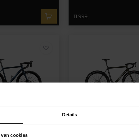
11.999,-
Details
atore
Festka Rover
 van cookies