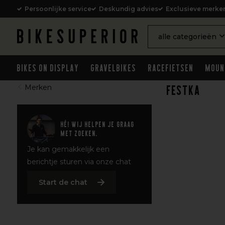
Persoonlijke service
Deskundig advies
Exclusieve merke
alle categorieën
Bikes on Display
Gravelbikes
Racefietsen
Moun
Festka
Merken
Hé! Wij helpen je graag
met zoeken.
Je kan gemakkelijk een
berichtje sturen via onze chat
Start de chat