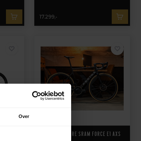
17.299,-
Over
Festka Spectre Sram Force E1 AXS