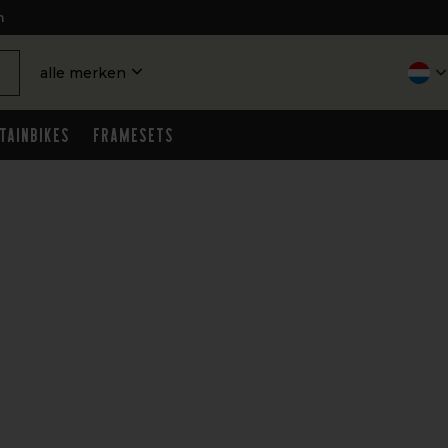
n
alle merken
tainbikes
Framesets