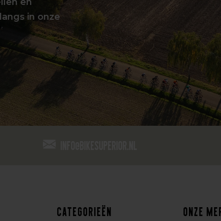
llen en
langs in onze
info@bikesuperior.nl
Categorieën
Onze me