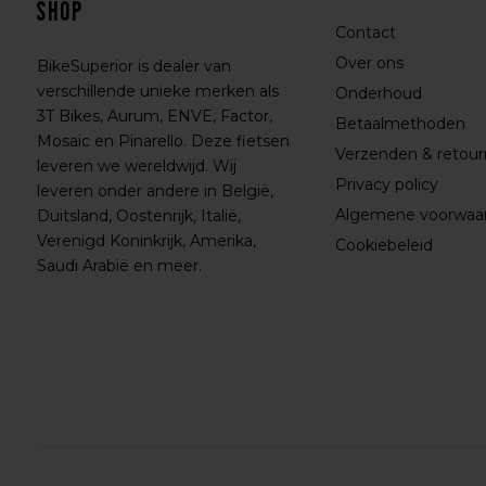
shop
Contact
Over ons
BikeSuperior is dealer van
verschillende unieke merken als
Onderhoud
3T Bikes, Aurum, ENVE, Factor,
Betaalmethoden
Mosaic en Pinarello. Deze fietsen
Verzenden & retou
leveren we wereldwijd. Wij
Privacy policy
leveren onder andere in België,
Algemene voorwaa
Duitsland, Oostenrijk, Italië,
Verenigd Koninkrijk, Amerika,
Cookiebeleid
Saudi Arabië en meer.