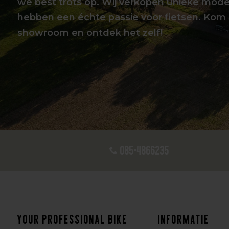
we best trots op. Wij verkopen unieke mode
hebben een échte passie voor fietsen. Kom 
showroom en ontdek het zelf!
085-4866235
Your professional bike
Informatie