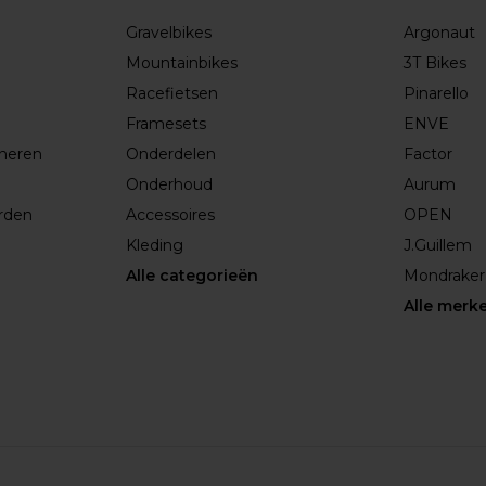
Gravelbikes
Argonaut
Mountainbikes
3T Bikes
Racefietsen
Pinarello
Framesets
ENVE
rneren
Onderdelen
Factor
Onderhoud
Aurum
rden
Accessoires
OPEN
Kleding
J.Guillem
Alle categorieën
Mondraker
Alle merk