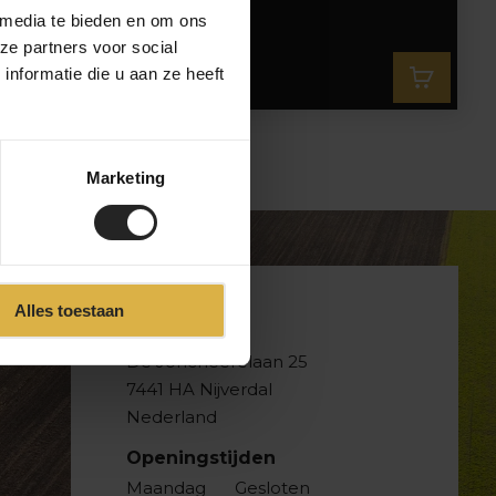
2x12
 media te bieden en om ons
ze partners voor social
nformatie die u aan ze heeft
12.899,-
Marketing
Alles toestaan
BikeSuperior
De Joncheerelaan 25
7441 HA Nijverdal
Nederland
Openingstijden
Maandag
Gesloten