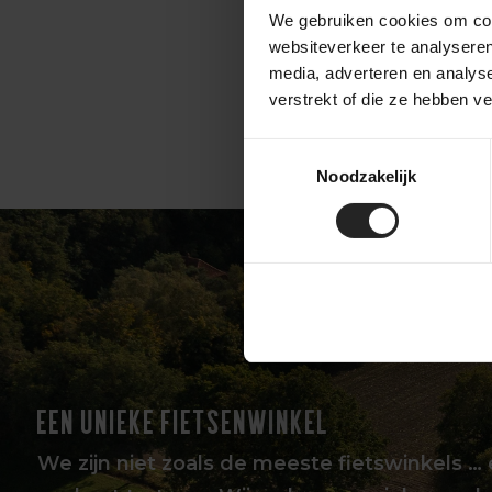
We gebruiken cookies om cont
websiteverkeer te analyseren
media, adverteren en analys
11.399,-
verstrekt of die ze hebben v
Toestemmingsselectie
Noodzakelijk
EEN UNIEKE FIETSENWINKEL
We zijn niet zoals de meeste fietswinkels … 