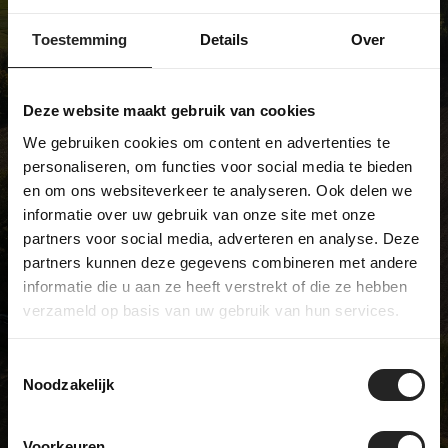
We zijn niet zoals de meeste
fietswinkels … en daar zijn we best
Toestemming
Details
Over
trots op. Wij verkopen unieke
modellen en hebben een échte
Deze website maakt gebruik van cookies
passie voor fietsen. Kom langs in
We gebruiken cookies om content en advertenties te
onze showroom en ontdek het zelf!
personaliseren, om functies voor social media te bieden
en om ons websiteverkeer te analyseren. Ook delen we
informatie over uw gebruik van onze site met onze
partners voor social media, adverteren en analyse. Deze
BikeSuperior
partners kunnen deze gegevens combineren met andere
De Joncheerelaan 25
informatie die u aan ze heeft verstrekt of die ze hebben
7441 HA Nijverdal
verzameld op basis van uw gebruik van hun services.
Nederland
Openingstijden
Toestemmingsselectie
Maandag
Gesloten
Noodzakelijk
Dinsdag
09:00 - 17:00
Woensdag
09:00 - 17:00
Voorkeuren