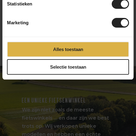
15.900,-
6.700,-
Statistieken
Marketing
1
2
3
4
5
Alles toestaan
Selectie toestaan
EEN UNIEKE FIETSENWINKEL
We zijn niet zoals de meeste
fietswinkels … en daar zijn we best
trots op. Wij verkopen unieke
modellen en hebben een échte