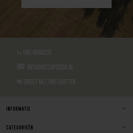
085-4866235
info@bikesuperior.nl
Direct met ons Chatten
Informatie
Categorieën