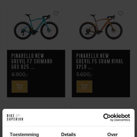
Pinarello New
Pinarello New
Grevil F7 Shimano
Grevil F5 Sram Rival
GRX 825 ...
XPLR ...
6.900,-
5.600,-
Toestemming
Details
Over