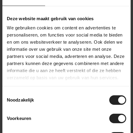
Pinarello Dogma F
Pinarello Dogma X
Deze website maakt gebruik van cookies
Shimano Dura-Ace
Dura-Ace Di2
We gebruiken cookies om content en advertenties te
Di2 1...
personaliseren, om functies voor social media te bieden
18.500,-
16.100,-
en om ons websiteverkeer te analyseren. Ook delen we
informatie over uw gebruik van onze site met onze
partners voor social media, adverteren en analyse. Deze
partners kunnen deze gegevens combineren met andere
informatie die u aan ze heeft verstrekt of die ze hebben
verzameld op basis van uw gebruik van hun services.
Toestemmingsselectie
Noodzakelijk
Pinarello New
Pinarello New
Voorkeuren
Dogma F INEOS
Dogma F Dura Ace Di2
Replica Fram...