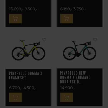
13.690,-
9.500,-
6.190,-
3.750,-
Pinarello New
Pinarello Dogma X
Dogma X Shimano
Frameset
Dura Ace D...
6.700,-
4.500,-
14.900,-