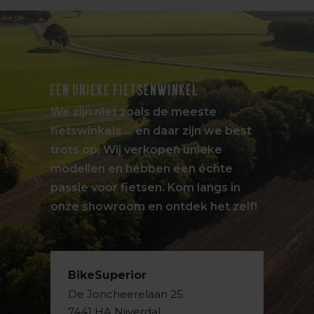
EEN UNIEKE FIETSENWINKEL
We zijn niet zoals de meeste
fietswinkels … en daar zijn we best
trots op. Wij verkopen unieke
modellen en hebben een échte
passie voor fietsen. Kom langs in
onze showroom en ontdek het zelf!
BikeSuperior
De Joncheerelaan 25
7441 HA Nijverdal