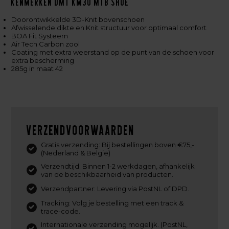
Kenmerken DMT KM30 MTB shoe
Doorontwikkelde 3D-Knit bovenschoen
Afwisselende dikte en Knit structuur voor optimaal comfort
BOA Fit Systeem
Air Tech Carbon zool
Coating met extra weerstand op de punt van de schoen voor
extra bescherming
285g in maat 42
Verzendvoorwaarden
Gratis verzending: Bij bestellingen boven €75,-
(Nederland & België)
Verzendtijd: Binnen 1-2 werkdagen, afhankelijk
van de beschikbaarheid van producten.
Verzendpartner: Levering via PostNL of DPD.
Tracking: Volg je bestelling met een track &
trace-code.
Internationale verzending mogelijk. (PostNL,