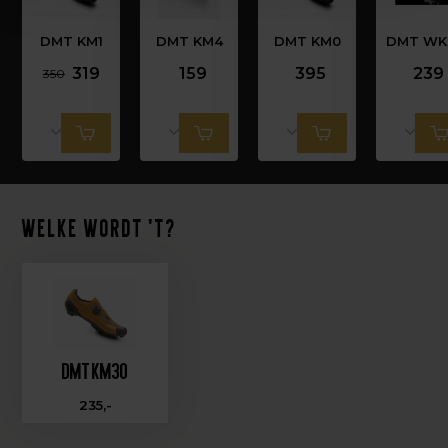
DMT KM1
DMT KM4
DMT KM0
DMT WK
319
159
395
239
350
Welke wordt 't?
DMT KM30
235,-