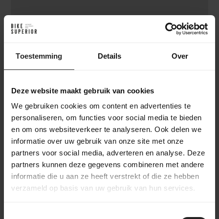
Toestemming
Details
Over
Achter de schermen bij BikeSuperior
Het leveringsproces
Deze website maakt gebruik van cookies
Na je bestelling verzamelt ons magazijnteam alle benodigde
We gebruiken cookies om content en advertenties te
onderdelen en bereidt ze voor op de werkplaats. In de
personaliseren, om functies voor social media te bieden
werkplaats wordt de fiets volledig opgebouwd en uitgebreid
en om ons websiteverkeer te analyseren. Ook delen we
getest. Daarna gaat de fiets naar het inpakstation in het
magazijn, waar hij zorgvuldig wordt ingepakt. Accessoires
informatie over uw gebruik van onze site met onze
worden toegevoegd aan de doos, waarna de fiets verzonden
partners voor social media, adverteren en analyse. Deze
wordt naar een bestemming in Nederland of wereldwijd. Zo
partners kunnen deze gegevens combineren met andere
zorgen we ervoor dat je fiets veilig en compleet aankomt.
informatie die u aan ze heeft verstrekt of die ze hebben
verzameld op basis van uw gebruik van hun services.
Toestemmingsselectie