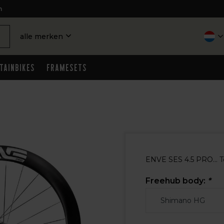
n
alle merken
tainbikes
Framesets
ENVE SES 4.5 PRO...
T
Freehub body:
*