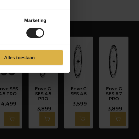
Marketing
Alles toestaan
nve SES
Enve G
Enve G
Enve G
4.5 PRO
SES 4.5
SES 4.5
SES 6.7
PRO
PRO
4,499
3,599
3,899
3,899