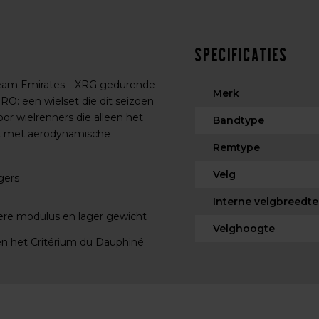
Specificaties
 Team Emirates—XRG gedurende
Merk
O: een wielset die dit seizoen
r wielrenners die alleen het
Bandtype
ht met aerodynamische
Remtype
Velg
gers
Interne velgbreedte
re modulus en lager gewicht
Velghoogte
 en het Critérium du Dauphiné