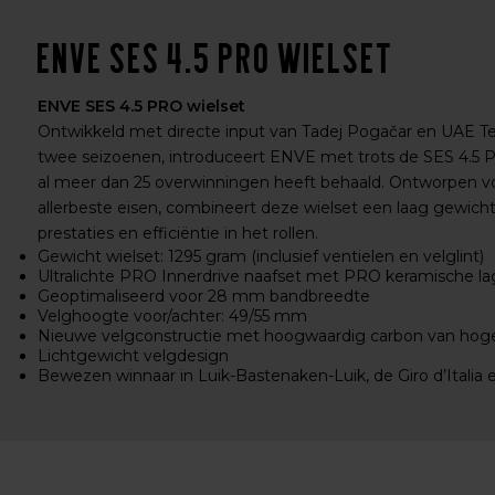
ENVE SES 4.5 PRO wielset
ENVE SES 4.5 PRO wielset
Ontwikkeld met directe input van Tadej Pogačar en UAE
twee seizoenen, introduceert ENVE met trots de SES 4.5 PR
al meer dan 25 overwinningen heeft behaald. Ontworpen voo
allerbeste eisen, combineert deze wielset een laag gewic
prestaties en efficiëntie in het rollen.
Gewicht wielset: 1295 gram (inclusief ventielen en velglint)
Ultralichte PRO Innerdrive naafset met PRO keramische la
Geoptimaliseerd voor 28 mm bandbreedte
Velghoogte voor/achter: 49/55 mm
Nieuwe velgconstructie met hoogwaardig carbon van hoge
Lichtgewicht velgdesign
Bewezen winnaar in Luik-Bastenaken-Luik, de Giro d’Italia