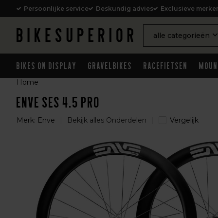
Persoonlijke service
Deskundig advies
Exclusieve merke
alle categorieën
Bikes on Display
Gravelbikes
Racefietsen
Moun
Home
Enve SES 4.5 PRO
Merk:
Enve
Bekijk alles Onderdelen
Vergelijk