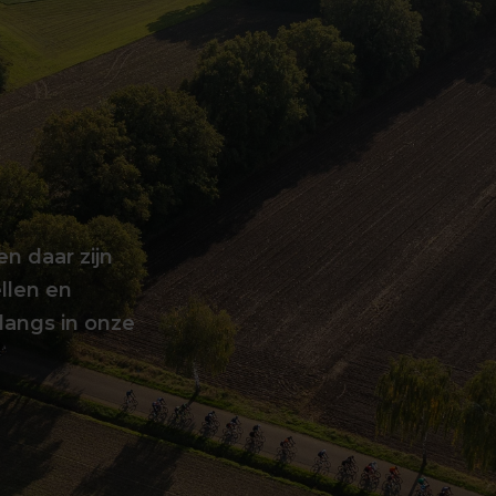
en daar zijn
llen en
langs in onze