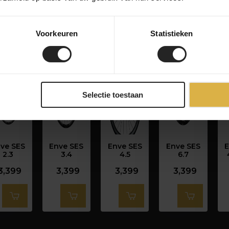
Voorkeuren
Statistieken
Selectie toestaan
ve SES
Enve SES
Enve SES
Enve SES
E
2.3
3.4
4.5
6.7
3,399
3,399
3,399
3,399