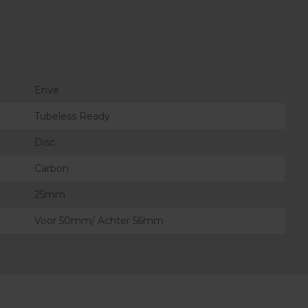
Enve
Tubeless Ready
Disc
Carbon
25mm
Voor 50mm/ Achter 56mm