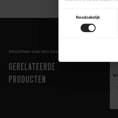
Toestemmingsselectie
Noodzakelijk
Misschien ook iets voor jou!
Gerelateerde
En
producten