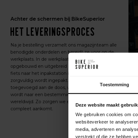
Achter de schermen bij BikeSuperior
Het leveringsproces
Na je bestelling verzamelt ons magazijnteam alle
benodigde onderdelen en bereidt ze voor op de
werkplaats. In de werkplaats wordt de fiets volledig
opgebouwd en uitgebreid getest. Daarna gaat de
fiets naar het inpakstation in het magazijn, waar hij
zorgvuldig wordt ingepakt. Accessoires worden
Toestemming
toegevoegd aan de doos, waarna de fiets verzonden
wordt naar een bestemming in Nederland of
wereldwijd. Zo zorgen we ervoor dat je fiets veilig en
Deze website maakt gebruik
compleet aankomt.
We gebruiken cookies om cont
websiteverkeer te analyseren
media, adverteren en analys
verstrekt of die ze hebben v