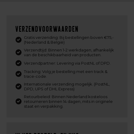
Verzendvoorwaarden
Gratis verzending: Bij bestellingen boven €75,-
(Nederland & België)
Verzendtijd: Binnen 1-2 werkdagen, afhankelijk
van de beschikbaarheid van producten.
Verzendpartner: Levering via PostNL of DPD.
Tracking: Volg je bestelling met een track &
trace-code.
Internationale verzending mogelijk. (PostNL,
DPD, UPS of DHL Express)
Retourbeleid: Binnen Nederland kosteloos
retourneren binnen 14 dagen, mits in originele
staat en verpakking.