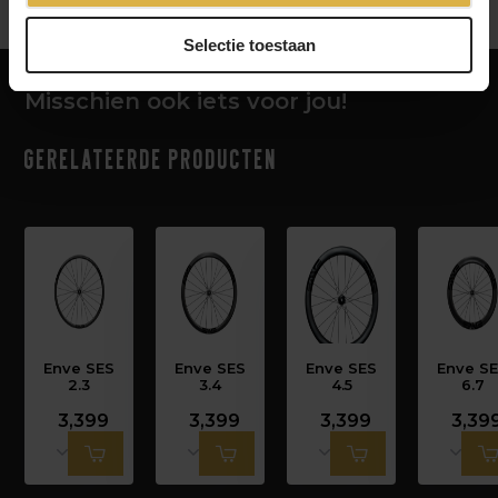
Selectie toestaan
Misschien ook iets voor jou!
Gerelateerde producten
Enve SES
Enve SES
Enve SES
Enve S
2.3
3.4
4.5
6.7
3,399
3,399
3,399
3,39