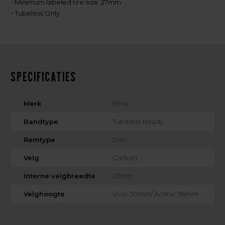
• Minimum labeled tire size: 27mm
• Tubeless Only
Specificaties
Merk
Enve
Bandtype
Tubeless Ready
Remtype
Disc
Velg
Carbon
Interne velgbreedte
25mm
Velghoogte
Voor 50mm/ Achter 56mm