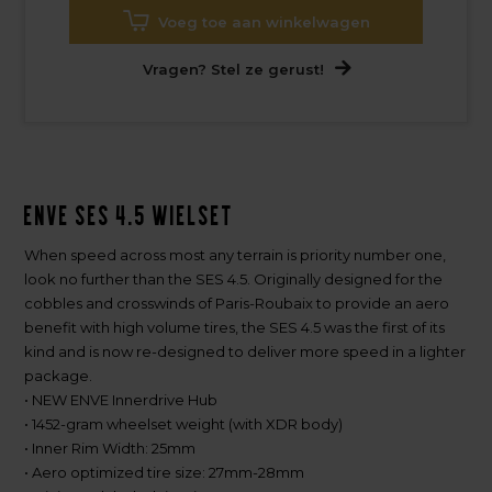
Voeg toe aan winkelwagen
Vragen? Stel ze gerust!
Enve SES 4.5 wielset
When speed across most any terrain is priority number one,
look no further than the SES 4.5. Originally designed for the
cobbles and crosswinds of Paris-Roubaix to provide an aero
benefit with high volume tires, the SES 4.5 was the first of its
kind and is now re-designed to deliver more speed in a lighter
package.
• NEW ENVE Innerdrive Hub
• 1452-gram wheelset weight (with XDR body)
• Inner Rim Width: 25mm
• Aero optimized tire size: 27mm-28mm