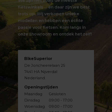
We zijn niet zoals de meeste
fietswinkels … en daar zijn we best
trots op. Wij verkopen unieke
modellen en hebben een échte
passie voor fietsen. Kom langs in
onze showroom en ontdek het zelf!
BikeSuperior
De Joncheerelaan 25
7441 HA Nijverdal
Nederland
Openingstijden
Maandag
Gesloten
Dinsdag
09:00 - 17:00
Woensdag
09:00 - 17:00