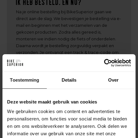
Ik heb besteld. En nu?
Na je online bestelling bij BikeSuperior gaan we
direct aan de slag. We bevestigen je bestelling via e-
mail en beginnen met het verzamelen van de
gekozen producten. Zodra alles gereed is,
monteren we indien nodig de fiets of onderdelen.
Daarna wordt je bestelling zorgvuldig verpakt en
verzonden. Je ontvangt een track & trace-code om
de levering te volgen. Heb je gekozen voor een
custom build? Dan houden we je op de hoogte van
het opbouwproces, van frameselectie tot
afmontage, zodat je precies weet wanneer je
Toestemming
Details
Over
unieke fiets klaar is
Deze website maakt gebruik van cookies
We gebruiken cookies om content en advertenties te
personaliseren, om functies voor social media te bieden
en om ons websiteverkeer te analyseren. Ook delen we
Achter de schermen bij BikeSuperior
informatie over uw gebruik van onze site met onze