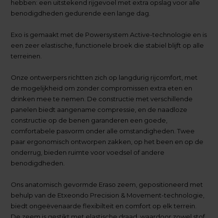
hebben: een uitstekend rijgevoel met extra opslag voor alle
benodigdheden gedurende een lange dag.
Exo is gemaakt met de Powersystem Active-technologie en is
een zeer elastische, functionele broek die stabiel blijft op alle
terreinen.
Onze ontwerpers richtten zich op langdurig rijcomfort, met
de mogelijkheid om zonder compromissen extra eten en
drinken mee te nemen. De constructie met verschillende
panelen biedt aangename compressie, en de naadloze
constructie op de benen garanderen een goede,
comfortabele pasvorm onder alle omstandigheden. Twee
paar ergonomisch ontworpen zakken, op het been en op de
onderrug, bieden ruimte voor voedsel of andere
benodigdheden.
Ons anatomisch gevormde Eraso zeem, gepositioneerd met
behulp van de Etxeondo Precision & Movement-technologie,
biedt ongeëvenaarde flexibilteit en comfort op elk terrein.
De zeem is gestikt met elastische draad, waardoor zowel stof