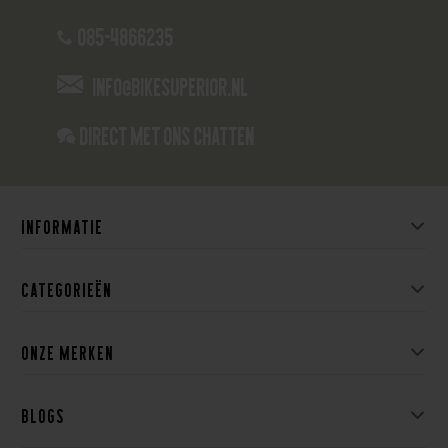
085-4866235
info@bikesuperior.nl
Direct met ons Chatten
Informatie
Categorieën
Onze merken
Blogs