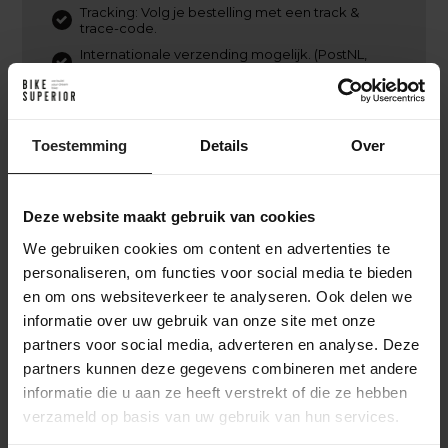
Tracking: Volg je bestelling met een track &
trace-code.
Internationale verzending mogelijk. (PostNL,
DPD, UPS of DHL Express)
Retourbeleid: Binnen Nederland kosteloos
retourneren binnen 14 dagen, mits in originele
staat en verpakking.
Toestemming
Details
Over
Deze website maakt gebruik van cookies
Ik heb besteld. En nu?
We gebruiken cookies om content en advertenties te
Na je online bestelling bij BikeSuperior gaan we
personaliseren, om functies voor social media te bieden
direct aan de slag. We bevestigen je bestelling via e-
en om ons websiteverkeer te analyseren. Ook delen we
mail en beginnen met het verzamelen van de
informatie over uw gebruik van onze site met onze
gekozen producten. Zodra alles gereed is,
partners voor social media, adverteren en analyse. Deze
monteren we indien nodig de fiets of onderdelen.
partners kunnen deze gegevens combineren met andere
Daarna wordt je bestelling zorgvuldig verpakt en
verzonden. Je ontvangt een track & trace-code om
informatie die u aan ze heeft verstrekt of die ze hebben
de levering te volgen. Heb je gekozen voor een
verzameld op basis van uw gebruik van hun services.
custom build? Dan houden we je op de hoogte van