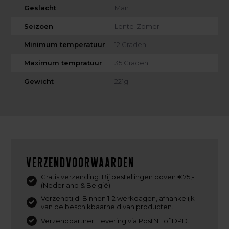
Geslacht
Man
Seizoen
Lente-Zomer
Minimum temperatuur
12 Graden
Maximum tempratuur
35 Graden
Gewicht
221g
Verzendvoorwaarden
Gratis verzending: Bij bestellingen boven €75,-
(Nederland & België)
Verzendtijd: Binnen 1-2 werkdagen, afhankelijk
van de beschikbaarheid van producten.
Verzendpartner: Levering via PostNL of DPD.