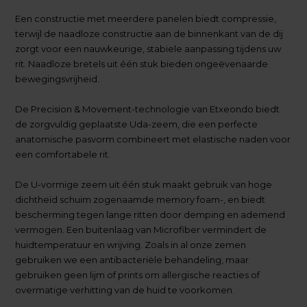
Een constructie met meerdere panelen biedt compressie,
terwijl de naadloze constructie aan de binnenkant van de dij
zorgt voor een nauwkeurige, stabiele aanpassing tijdens uw
rit. Naadloze bretels uit één stuk bieden ongeëvenaarde
bewegingsvrijheid.
De Precision & Movement-technologie van Etxeondo biedt
de zorgvuldig geplaatste Uda-zeem, die een perfecte
anatomische pasvorm combineert met elastische naden voor
een comfortabele rit.
De U-vormige zeem uit één stuk maakt gebruik van hoge
dichtheid schuim zogenaamde memory foam-, en biedt
bescherming tegen lange ritten door demping en ademend
vermogen. Een buitenlaag van Microfiber vermindert de
huidtemperatuur en wrijving. Zoals in al onze zemen
gebruiken we een antibacteriële behandeling, maar
gebruiken geen lijm of prints om allergische reacties of
overmatige verhitting van de huid te voorkomen.