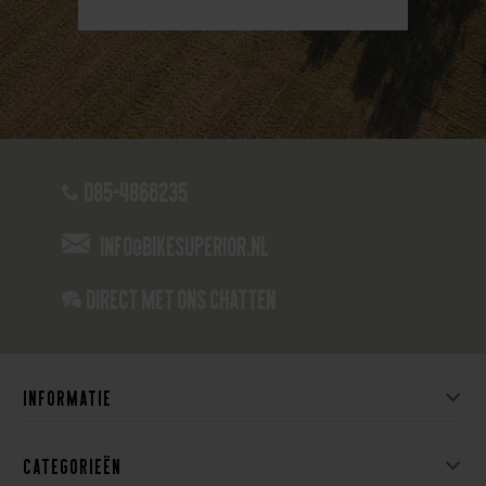
085-4866235
info@bikesuperior.nl
Direct met ons Chatten
Informatie
Categorieën