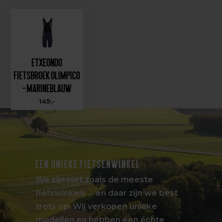
Etxeondo
Fietsbroek Olimpico
- Marineblauw
149,-
EEN UNIEKE FIETSENWINKEL
We zijn niet zoals de meeste
fietswinkels … en daar zijn we best
trots op. Wij verkopen unieke
modellen en hebben een échte