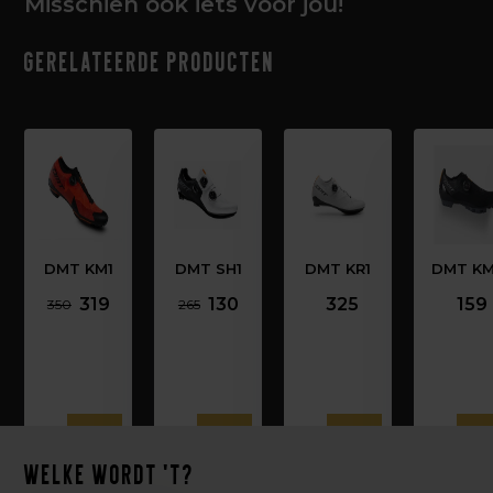
Misschien ook iets voor jou!
Gerelateerde producten
DMT KM1
DMT SH1
DMT KR1
DMT K
319
130
325
159
350
265
Welke wordt 't?