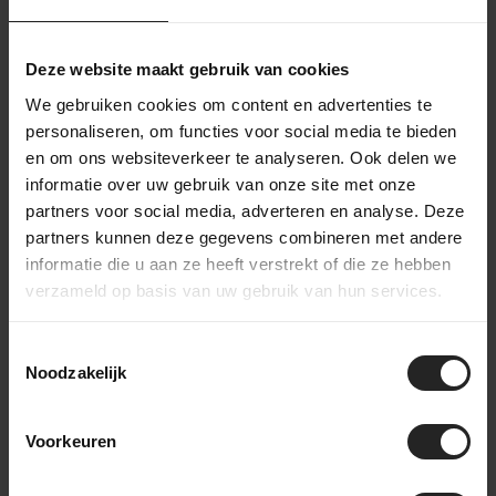
gekozen producten. Zodra alles gereed is,
monteren we indien nodig de fiets of onderdelen.
Daarna wordt je bestelling zorgvuldig verpakt en
Deze website maakt gebruik van cookies
verzonden. Je ontvangt een track & trace-code om
We gebruiken cookies om content en advertenties te
de levering te volgen. Heb je gekozen voor een
personaliseren, om functies voor social media te bieden
custom build? Dan houden we je op de hoogte van
en om ons websiteverkeer te analyseren. Ook delen we
het opbouwproces, van frameselectie tot
informatie over uw gebruik van onze site met onze
afmontage, zodat je precies weet wanneer je
partners voor social media, adverteren en analyse. Deze
unieke fiets klaar is
partners kunnen deze gegevens combineren met andere
informatie die u aan ze heeft verstrekt of die ze hebben
verzameld op basis van uw gebruik van hun services.
Toestemmingsselectie
Achter de schermen bij BikeSuperior
Noodzakelijk
Het leveringsproces
Voorkeuren
Na je bestelling verzamelt ons magazijnteam alle benodigde
onderdelen en bereidt ze voor op de werkplaats. In de
werkplaats wordt de fiets volledig opgebouwd en uitgebreid