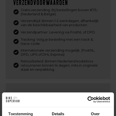
Verzendvoorwaarden
Gratis verzending: Bij bestellingen boven €75,-
(Nederland & België)
Verzendtijd: Binnen 1-2 werkdagen, afhankelijk
van de beschikbaarheid van producten.
Verzendpartner: Levering via PostNL of DPD.
Tracking: Volg je bestelling met een track &
trace-code.
Internationale verzending mogelijk. (PostNL,
DPD, UPS of DHL Express)
Retourbeleid: Binnen Nederland kosteloos
retourneren binnen 14 dagen, mits in originele
staat en verpakking.
Ik heb besteld. En nu?
Na je online bestelling bij BikeSuperior gaan we
direct aan de slag. We bevestigen je bestelling via e-
Toestemming
Details
Over
mail en beginnen met het verzamelen van de