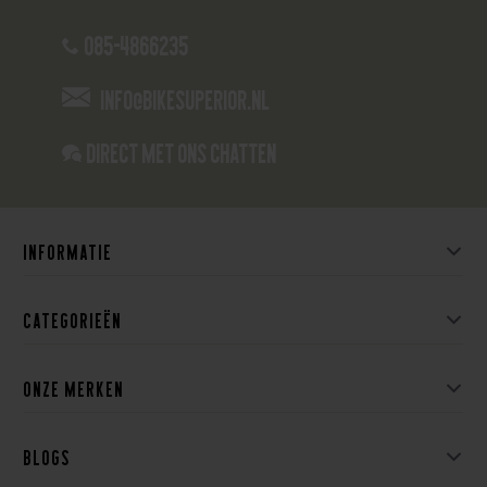
085-4866235
info@bikesuperior.nl
Direct met ons Chatten
Informatie
Categorieën
Onze merken
Blogs