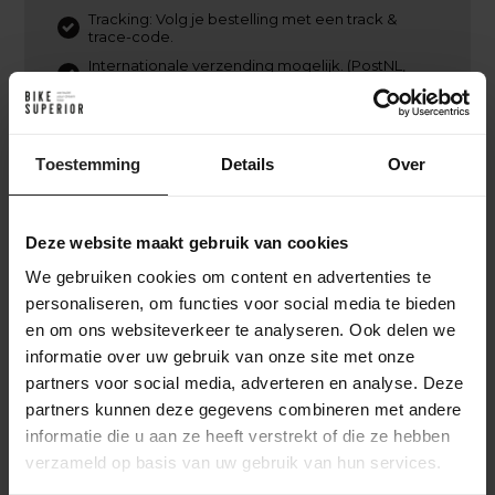
Tracking: Volg je bestelling met een track &
trace-code.
Internationale verzending mogelijk. (PostNL,
DPD, UPS of DHL Express)
Retourbeleid: Binnen Nederland kosteloos
retourneren binnen 14 dagen, mits in originele
staat en verpakking.
Toestemming
Details
Over
Deze website maakt gebruik van cookies
Ik heb besteld. En nu?
We gebruiken cookies om content en advertenties te
Na je online bestelling bij BikeSuperior gaan we
personaliseren, om functies voor social media te bieden
direct aan de slag. We bevestigen je bestelling via e-
en om ons websiteverkeer te analyseren. Ook delen we
mail en beginnen met het verzamelen van de
informatie over uw gebruik van onze site met onze
gekozen producten. Zodra alles gereed is,
partners voor social media, adverteren en analyse. Deze
monteren we indien nodig de fiets of onderdelen.
partners kunnen deze gegevens combineren met andere
Daarna wordt je bestelling zorgvuldig verpakt en
informatie die u aan ze heeft verstrekt of die ze hebben
verzonden. Je ontvangt een track & trace-code om
de levering te volgen. Heb je gekozen voor een
verzameld op basis van uw gebruik van hun services.
custom build? Dan houden we je op de hoogte van