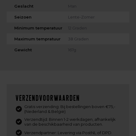
Geslacht
Man
Seizoen
Lente-Zomer
Minimum temperatuur
12 Graden
Maximum tempratuur
38 Graden
Gewicht
167g
Verzendvoorwaarden
Gratis verzending: Bij bestellingen boven €75,-
(Nederland & België)
Verzendtijd: Binnen 1-2 werkdagen, afhankelijk
van de beschikbaarheid van producten.
Verzendpartner: Levering via PostNL of DPD.