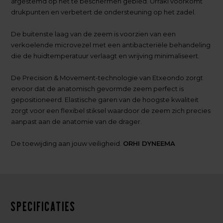
afgestemd op het te beschermen gebied. Urraki voorkomt
drukpunten en verbetert de ondersteuning op het zadel.
De buitenste laag van de zeem is voorzien van een
verkoelende microvezel met een antibacteriële behandeling
die de huidtemperatuur verlaagt en wrijving minimaliseert.
De Precision & Movement-technologie van Etxeondo zorgt
ervoor dat de anatomisch gevormde zeem perfect is
gepositioneerd. Elastische garen van de hoogste kwaliteit
zorgt voor een flexibel stiksel waardoor de zeem zich precies
aanpast aan de anatomie van de drager.
De toewijding aan jouw veiligheid.
ORHI DYNEEMA
Specificaties