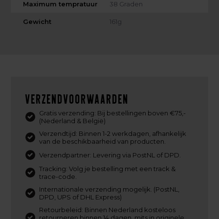
Maximum tempratuur
38 Graden
Gewicht
161g
Verzendvoorwaarden
Gratis verzending: Bij bestellingen boven €75,-
(Nederland & België)
Verzendtijd: Binnen 1-2 werkdagen, afhankelijk
van de beschikbaarheid van producten.
Verzendpartner: Levering via PostNL of DPD.
Tracking: Volg je bestelling met een track &
trace-code.
Internationale verzending mogelijk. (PostNL,
DPD, UPS of DHL Express)
Retourbeleid: Binnen Nederland kosteloos
retourneren binnen 14 dagen, mits in originele