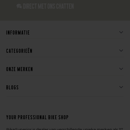
Direct met ons Chatten
Informatie
Categorieën
Onze merken
Blogs
Your professional bike shop
BikeSuperior is dealer van verschillende unieke merken als 3T