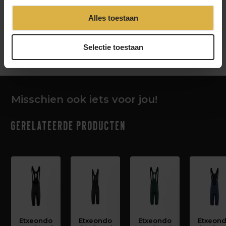
Alles toestaan
‹
›
Selectie toestaan
Misschien ook iets voor jou!
Gerelateerde producten
Etxeondo
Etxeondo
Etxeondo
Etxeon