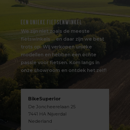
EEN UNIEKE FIETSENWINKEL
We zijn niet zoals de meeste
fietswinkels … en daar zijn we best
trots op. Wij verkopen unieke
modellen en hebben een échte
passie voor fietsen. Kom langs in
onze showroom en ontdek het zelf!
BikeSuperior
De Joncheerelaan 25
7441 HA Nijverdal
Nederland