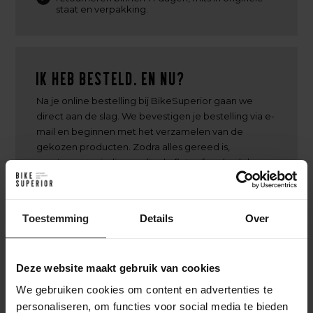
staat en verpakking.
Ik heb besteld. En nu?
Na je online bestelling bij BikeSuperior gaan we
direct aan de slag. We bevestigen je bestelling via e-
mail en beginnen met het verzamelen van de
gekozen producten. Zodra alles gereed is,
monteren we indien nodig de fiets of onderdelen.
Daarna wordt je bestelling zorgvuldig verpakt en
verzonden. Je ontvangt een track & trace-code om
de levering te volgen. Heb je gekozen voor een
Toestemming
Details
Over
custom build? Dan houden we je op de hoogte van
het opbouwproces, van frameselectie tot
afmontage, zodat je precies weet wanneer je
Deze website maakt gebruik van cookies
unieke fiets klaar is
We gebruiken cookies om content en advertenties te
personaliseren, om functies voor social media te bieden