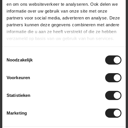
en om ons websiteverkeer te analyseren. Ook delen we
informatie over uw gebruik van onze site met onze
partners voor social media, adverteren en analyse. Deze
Achter de schermen bij BikeSuperior
partners kunnen deze gegevens combineren met andere
Het leveringsproces
informatie die u aan ze heeft verstrekt of die ze hebben
verzameld op basis van uw gebruik van hun services.
Na je bestelling verzamelt ons magazijnteam alle benodigde
onderdelen en bereidt ze voor op de werkplaats. In de
Toestemmingsselectie
werkplaats wordt de fiets volledig opgebouwd en uitgebreid
Noodzakelijk
getest. Daarna gaat de fiets naar het inpakstation in het
magazijn, waar hij zorgvuldig wordt ingepakt. Accessoires
worden toegevoegd aan de doos, waarna de fiets verzonden
Voorkeuren
wordt naar een bestemming in Nederland of wereldwijd. Zo
zorgen we ervoor dat je fiets veilig en compleet aankomt.
Statistieken
Marketing
bekijk onze bedrijfsvideo