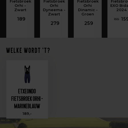
Fietsbroek
Fietsbroek
Fietsbroek
Fietsbro
Orhi -
Orhi
Orhi
EXO Bida
Zwart
Dyneema -
Dinamic -
2024
Zwart
Groen
189
15
199
279
259
Welke wordt 't?
Etxeondo
Fietsbroek Orhi -
Marineblauw
189,-