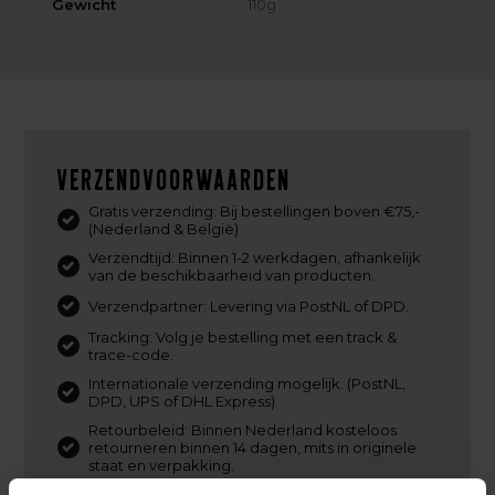
Gewicht
110g
Verzendvoorwaarden
Gratis verzending: Bij bestellingen boven €75,-
(Nederland & België)
Verzendtijd: Binnen 1-2 werkdagen, afhankelijk
van de beschikbaarheid van producten.
Verzendpartner: Levering via PostNL of DPD.
Tracking: Volg je bestelling met een track &
trace-code.
Internationale verzending mogelijk. (PostNL,
DPD, UPS of DHL Express)
Retourbeleid: Binnen Nederland kosteloos
retourneren binnen 14 dagen, mits in originele
staat en verpakking.