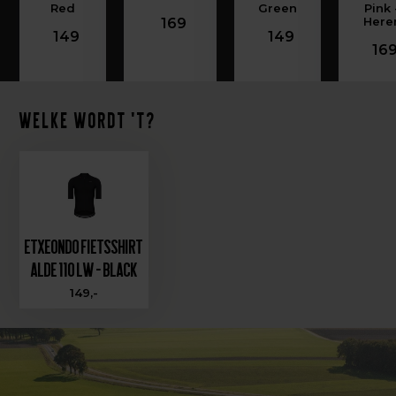
Red
Green
Pink 
Here
169
149
149
16
Welke wordt 't?
Etxeondo Fietsshirt
Alde 110 LW - Black
149,-