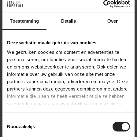
Ik heb besteld. En nu?
Toestemming
Details
Over
Na je online bestelling bij BikeSuperior gaan we
direct aan de slag. We bevestigen je bestelling via e-
Deze website maakt gebruik van cookies
mail en beginnen met het verzamelen van de
gekozen producten. Zodra alles gereed is,
We gebruiken cookies om content en advertenties te
monteren we indien nodig de fiets of onderdelen.
personaliseren, om functies voor social media te bieden
Daarna wordt je bestelling zorgvuldig verpakt en
en om ons websiteverkeer te analyseren. Ook delen we
verzonden. Je ontvangt een track & trace-code om
informatie over uw gebruik van onze site met onze
de levering te volgen. Heb je gekozen voor een
partners voor social media, adverteren en analyse. Deze
custom build? Dan houden we je op de hoogte van
partners kunnen deze gegevens combineren met andere
het opbouwproces, van frameselectie tot
informatie die u aan ze heeft verstrekt of die ze hebben
afmontage, zodat je precies weet wanneer je
verzameld op basis van uw gebruik van hun services.
unieke fiets klaar is
Toestemmingsselectie
Noodzakelijk