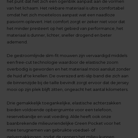
het punt dat het zich een ogenblik aanpast aan de vormen
van het lichaam. Het rekbare materiaal is ultra comfortabel
omdat het zich moeiteloos aanpast wat een naadloze
pasvorm oplevert. Het comfort zorgt er zeker niet voor dat
het minder presteert op het gebied van performance, het
materiaal is dunner, lichter, sneller drogend en beter
ademend.
De gestroomlijnde slim-fit mouwen zijn vervaardigd middels
een free-cut technologie waardoor de elastische zoom
overbodig is geworden en het materiaal mooi aansluit zonder
de huid af te knellen. De oversized anti-slip band die zich aan
de binnenzijde bij de taille bevindt zorgt ervoor dat de jersey
mooi op zijn plek blijft zitten, ongeacht het aantal kilometers.
Drie gemakkelijk toegankelijke, elastische achterzakken
bieden voldoende opbergruimte voor een telefoon,
reservebandje en wat voeding. Alde heeft ook onze
baanbrekende milieuvriendelijke Green Pocket voor het
mee terugnemen van gebruikte voedsel- of
gelverpakkingen, zodat de renners het milieu kunnen