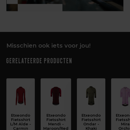
Misschien ook iets voor jou!
Gerelateerde producten
Etxeondo
Etxeondo
Etxeondo
Etxeo
Fietsshirt
Fietsshirt
Fietsshirt
Fietssh
L/M Alde -
Mendi -
Ondar -
Mira
Carmin
Maroon/Red
Khaki
Orch