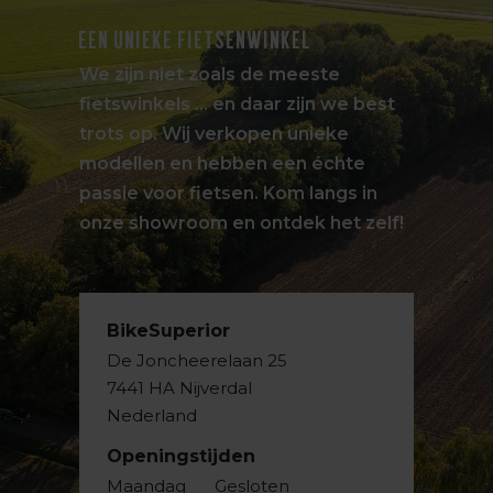
EEN UNIEKE FIETSENWINKEL
We zijn niet zoals de meeste
fietswinkels … en daar zijn we best
trots op. Wij verkopen unieke
modellen en hebben een échte
passie voor fietsen. Kom langs in
onze showroom en ontdek het zelf!
BikeSuperior
De Joncheerelaan 25
7441 HA Nijverdal
Nederland
Openingstijden
Maandag
Gesloten