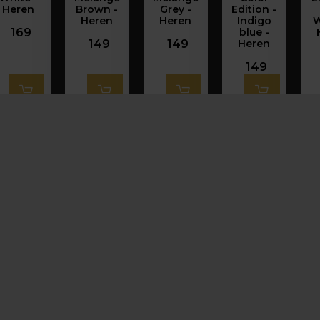
Heren
Brown -
Grey -
Edition -
Heren
Heren
Indigo
W
169
blue -
149
149
Heren
149