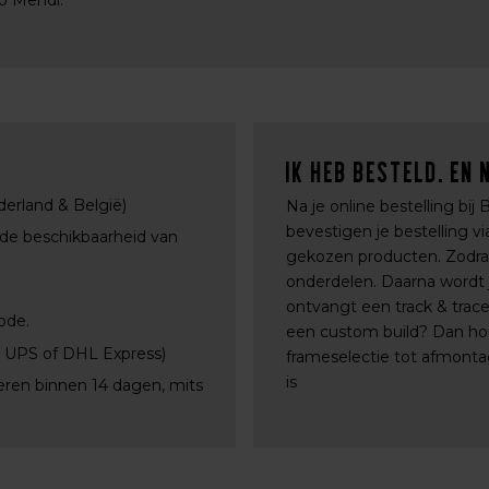
do Mendi.
Ik heb besteld. En 
derland & België)
Na je online bestelling bij
bevestigen je bestelling 
 de beschikbaarheid van
gekozen producten. Zodra a
onderdelen. Daarna wordt j
ontvangt een track & trac
ode.
een custom build? Dan ho
, UPS of DHL Express)
frameselectie tot afmontag
is
eren binnen 14 dagen, mits