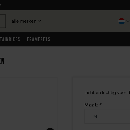
n
alle merken
tainbikes
Framesets
en
Licht en luchtig voor
Maat:
*