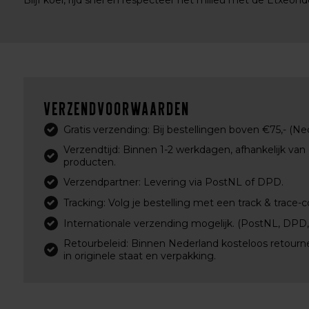
Blijf koel, rijd snel en respecteer het milieu met de Etxeon
Verzendvoorwaarden
Gratis verzending: Bij bestellingen boven €75,- (Ne
Verzendtijd: Binnen 1-2 werkdagen, afhankelijk van
producten.
Verzendpartner: Levering via PostNL of DPD.
Tracking: Volg je bestelling met een track & trace-c
Internationale verzending mogelijk. (PostNL, DPD
Retourbeleid: Binnen Nederland kosteloos retourn
in originele staat en verpakking.