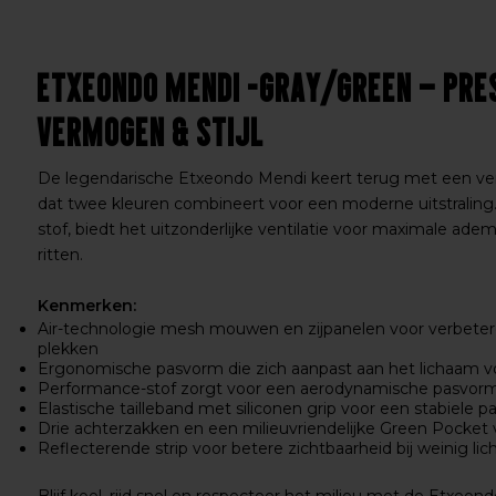
Etxeondo Mendi -Gray/Green – Pre
Vermogen & Stijl
De legendarische Etxeondo Mendi keert terug met een v
dat twee kleuren combineert voor een moderne uitstraling
stof, biedt het uitzonderlijke ventilatie voor maximale ade
ritten.
Kenmerken:
Air-technologie mesh mouwen en zijpanelen voor verbete
plekken
Ergonomische pasvorm die zich aanpast aan het lichaam v
Performance-stof zorgt voor een aerodynamische pasvor
Elastische tailleband met siliconen grip voor een stabiele 
Drie achterzakken en een milieuvriendelijke Green Pocket 
Reflecterende strip voor betere zichtbaarheid bij weinig lic