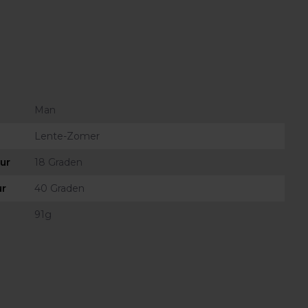
Man
Lente-Zomer
ur
18 Graden
ur
40 Graden
91g