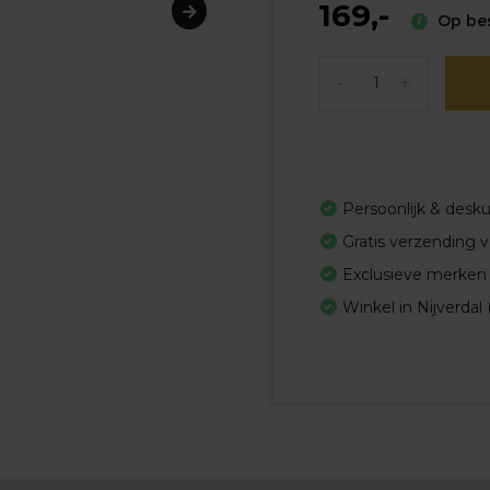
169,-
Op best
-
+
Persoonlijk & desk
Gratis verzending 
Exclusieve merken
Winkel in Nijverdal 