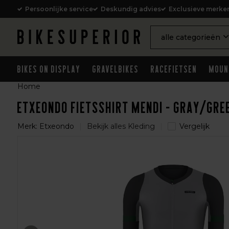
Persoonlijke service
Deskundig advies
Exclusieve merke
alle categorieën
Bikes on Display
Gravelbikes
Racefietsen
Moun
Home
Etxeondo Fietsshirt Mendi - Gray/Gre
Merk:
Etxeondo
Bekijk alles Kleding
Vergelijk