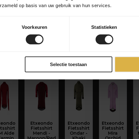
erzameld op basis van uw gebruik van hun services.
Voorkeuren
Statistieken
Selectie toestaan
xeondo
Etxeondo
Etxeondo
Etxeondo
E
tsshirt
Fietsshirt
Fietsshirt
Fietsshirt
F
M Alde
Mendi -
Ondar -
Mira
Carmin
Maroon/Red
Khaki
Orchid