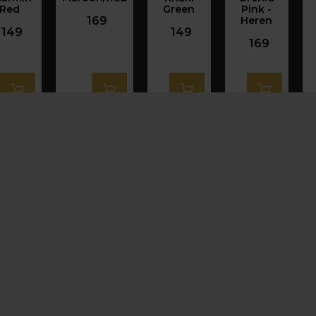
Red
Green
Pink -
169
Heren
149
149
169