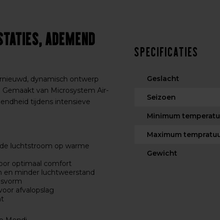
staties, Ademend
Specificaties
Geslacht
ernieuwd, dynamisch ontwerp
. Gemaakt van Microsystem Air-
Seizoen
mendheid tijdens intensieve
Minimum temperatu
Maximum tempratu
rde luchtstroom op warme
Gewicht
oor optimaal comfort
m en minder luchtweerstand
pasvorm
voor afvalopslag
ht