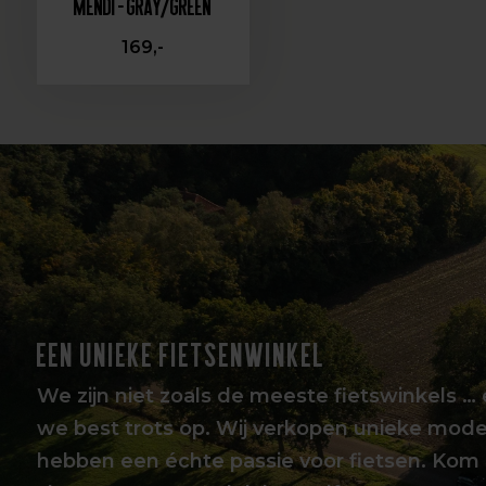
Mendi - Gray/Green
169,-
EEN UNIEKE FIETSENWINKEL
We zijn niet zoals de meeste fietswinkels … 
we best trots op. Wij verkopen unieke mode
hebben een échte passie voor fietsen. Kom 