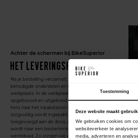
Achter de schermen bij BikeSuperior
Het leveringsproces
Na je bestelling verzamelt ons magazijnteam alle
benodigde onderdelen en bereidt ze voor op de
Toestemming
werkplaats. In de werkplaats wordt de fiets volledig
opgebouwd en uitgebreid getest. Daarna gaat de
fiets naar het inpakstation in het magazijn, waar hij
Deze website maakt gebruik
zorgvuldig wordt ingepakt. Accessoires worden
We gebruiken cookies om cont
toegevoegd aan de doos, waarna de fiets verzonden
websiteverkeer te analyseren
wordt naar een bestemming in Nederland of
wereldwijd. Zo zorgen we ervoor dat je fiets veilig en
media, adverteren en analys