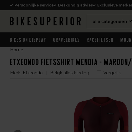
Persoonlijke service
Deskundig advies
Exclusieve merke
alle categorieën
Bikes on Display
Gravelbikes
Racefietsen
Moun
Home
Etxeondo Fietsshirt Mendia - Maroon
Merk:
Etxeondo
Bekijk alles Kleding
Vergelijk