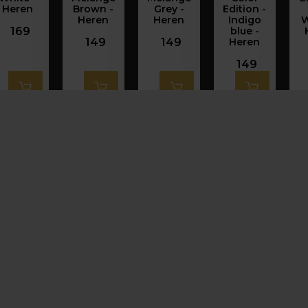
Heren
Brown -
Grey -
Edition -
Heren
Heren
Indigo
W
169
blue -
149
149
Heren
149