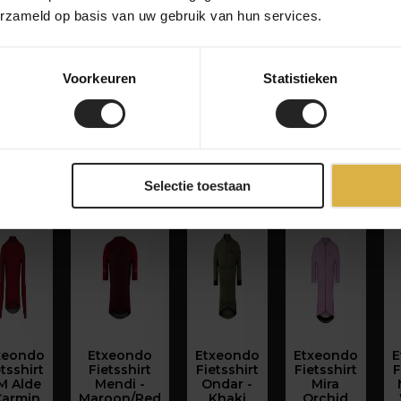
erzameld op basis van uw gebruik van hun services.
Voorkeuren
Statistieken
Selectie toestaan
xeondo
Etxeondo
Etxeondo
Etxeondo
E
tsshirt
Fietsshirt
Fietsshirt
Fietsshirt
F
M Alde
Mendi -
Ondar -
Mira
Carmin
Maroon/Red
Khaki
Orchid