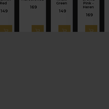
Red
Green
Pink -
169
Heren
149
149
169