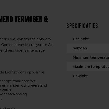
emend Vermogen &
Specificaties
Geslacht
vernieuwd, dynamisch ontwerp
. Gemaakt van Microsystem Air-
Seizoen
mendheid tijdens intensieve
Minimum temperatu
Maximum tempratu
rde luchtstroom op warme
Gewicht
oor optimaal comfort
m en minder luchtweerstand
pasvorm
voor afvalopslag
ht