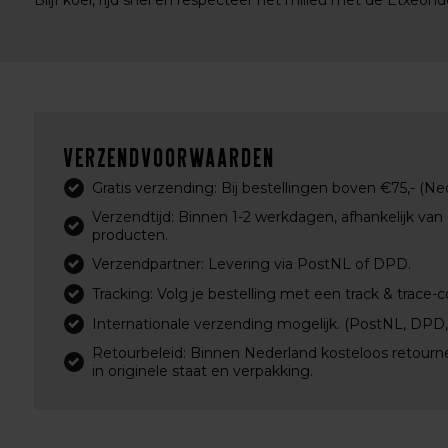
Blijf koel, rijd snel en respecteer het milieu met de Etxeon
Verzendvoorwaarden
Gratis verzending: Bij bestellingen boven €75,- (Ne
Verzendtijd: Binnen 1-2 werkdagen, afhankelijk van
producten.
Verzendpartner: Levering via PostNL of DPD.
Tracking: Volg je bestelling met een track & trace-c
Internationale verzending mogelijk. (PostNL, DPD
Retourbeleid: Binnen Nederland kosteloos retourn
in originele staat en verpakking.