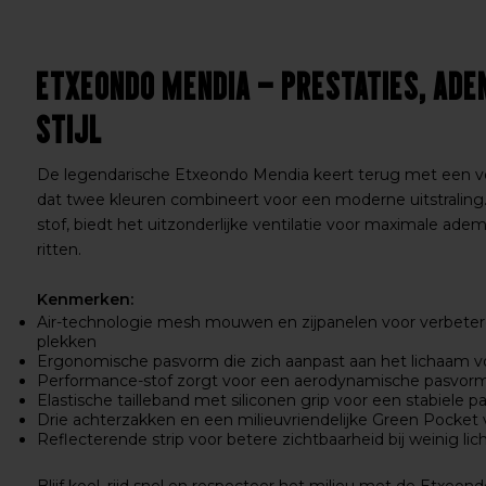
Etxeondo Mendia – Prestaties, Ad
Stijl
De legendarische Etxeondo Mendia keert terug met een 
dat twee kleuren combineert voor een moderne uitstraling
stof, biedt het uitzonderlijke ventilatie voor maximale ade
ritten.
Kenmerken:
Air-technologie mesh mouwen en zijpanelen voor verbete
plekken
Ergonomische pasvorm die zich aanpast aan het lichaam v
Performance-stof zorgt voor een aerodynamische pasvor
Elastische tailleband met siliconen grip voor een stabiele 
Drie achterzakken en een milieuvriendelijke Green Pocket 
Reflecterende strip voor betere zichtbaarheid bij weinig lic