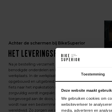
Achter de schermen bij BikeSuperior
Het leveringsproces
Na je bestelling verzamelt ons magazijnteam alle
benodigde onderdelen en bereidt ze voor op de
Toestemming
werkplaats. In de werkplaats wordt de fiets volledig
opgebouwd en uitgebreid getest. Daarna gaat de
fiets naar het inpakstation in het magazijn, waar hij
Deze website maakt gebruik
zorgvuldig wordt ingepakt. Accessoires worden
We gebruiken cookies om cont
toegevoegd aan de doos, waarna de fiets verzonden
websiteverkeer te analyseren
wordt naar een bestemming in Nederland of
wereldwijd. Zo zorgen we ervoor dat je fiets veilig en
media, adverteren en analys