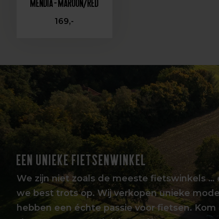
Mendia - Maroon/Red
169,-
EEN UNIEKE FIETSENWINKEL
We zijn niet zoals de meeste fietswinkels … 
we best trots op. Wij verkopen unieke mode
hebben een échte passie voor fietsen. Kom 