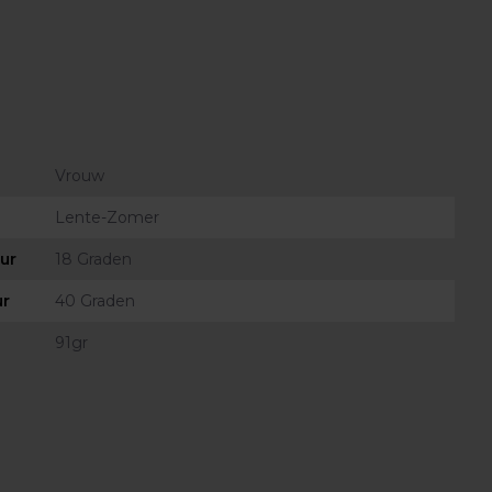
Vrouw
Lente-Zomer
ur
18 Graden
ur
40 Graden
91gr