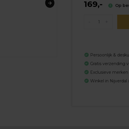
169,-
Op best
-
+
Persoonlijk & desk
Gratis verzending 
Exclusieve merken
Winkel in Nijverdal 