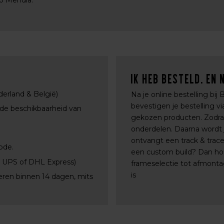
do Mendia.
Ik heb besteld. En 
derland & België)
Na je online bestelling bij
bevestigen je bestelling 
 de beschikbaarheid van
gekozen producten. Zodra a
onderdelen. Daarna wordt j
ontvangt een track & trac
ode.
een custom build? Dan ho
, UPS of DHL Express)
frameselectie tot afmontag
is
eren binnen 14 dagen, mits