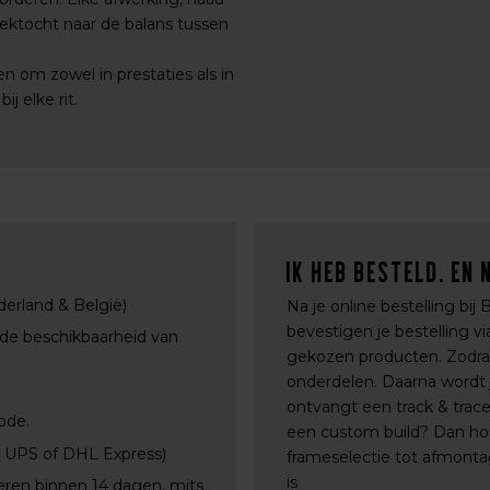
ektocht naar de balans tussen
n om zowel in prestaties als in
j elke rit.
Ik heb besteld. En 
derland & België)
Na je online bestelling bij
bevestigen je bestelling 
 de beschikbaarheid van
gekozen producten. Zodra a
onderdelen. Daarna wordt j
ontvangt een track & trac
ode.
een custom build? Dan ho
, UPS of DHL Express)
frameselectie tot afmontag
is
eren binnen 14 dagen, mits