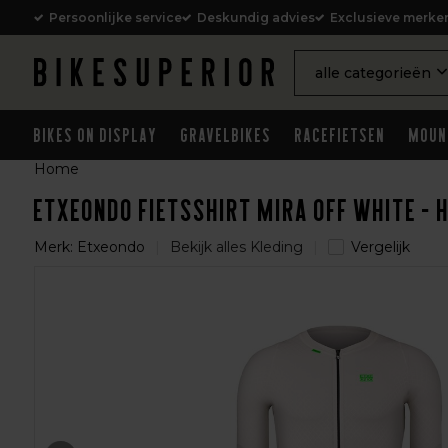
Persoonlijke service
Deskundig advies
Exclusieve merke
alle categorieën
Bikes on Display
Gravelbikes
Racefietsen
Moun
Home
Etxeondo Fietsshirt Mira Off White - 
Merk:
Etxeondo
Bekijk alles Kleding
Vergelijk