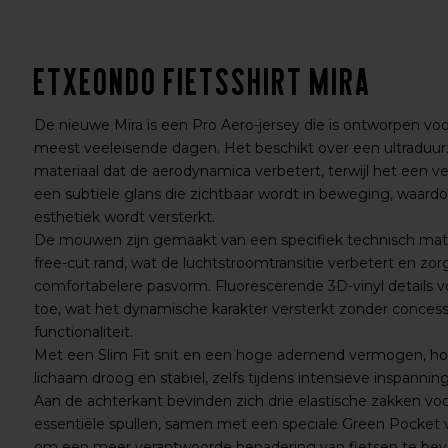
Etxeondo Fietsshirt Mira
De nieuwe Mira is een Pro Aero-jersey die is ontworpen vo
meest veeleisende dagen. Het beschikt over een ultraduu
materiaal dat de aerodynamica verbetert, terwijl het een v
een subtiele glans die zichtbaar wordt in beweging, waar
esthetiek wordt versterkt.
De mouwen zijn gemaakt van een specifiek technisch mat
free-cut rand, wat de luchtstroomtransitie verbetert en zo
comfortabelere pasvorm. Fluorescerende 3D-vinyl details v
toe, wat het dynamische karakter versterkt zonder concess
functionaliteit.
Met een Slim Fit snit en een hoge ademend vermogen, houd
lichaam droog en stabiel, zelfs tijdens intensieve inspannin
Aan de achterkant bevinden zich drie elastische zakken vo
essentiële spullen, samen met een speciale Green Pocket v
om een meer verantwoorde benadering van fietsen te bevo