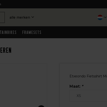
n
alle merken
tainbikes
Framesets
Heren
Etxeondo Fietsshirt Mi
Maat:
*