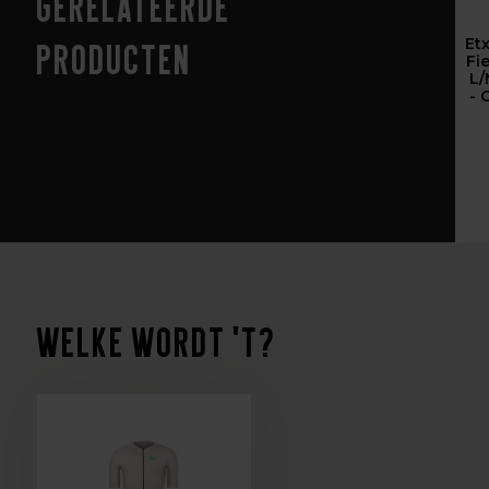
Gerelateerde
Et
producten
Fie
L/
- 
Welke wordt 't?