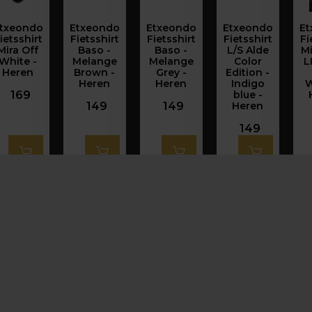
txeondo
Etxeondo
Etxeondo
Etxeondo
Et
ietsshirt
Fietsshirt
Fietsshirt
Fietsshirt
Fi
Mira Off
Baso -
Baso -
L/S Alde
Mi
White -
Melange
Melange
Color
L
Heren
Brown -
Grey -
Edition -
Heren
Heren
Indigo
W
169
blue -
149
149
Heren
149