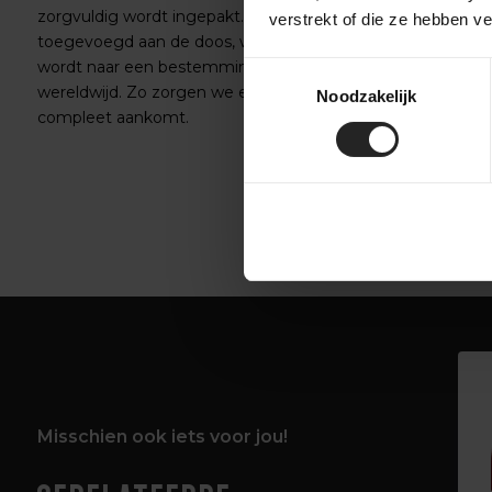
zorgvuldig wordt ingepakt. Accessoires worden
verstrekt of die ze hebben v
toegevoegd aan de doos, waarna de fiets verzonden
wordt naar een bestemming in Nederland of
Toestemmingsselectie
wereldwijd. Zo zorgen we ervoor dat je fiets veilig en
Noodzakelijk
compleet aankomt.
‹
›
Misschien ook iets voor jou!