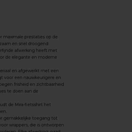
or maximale prestaties op de
rzaam en snel droogend
erfijnde afwerking heeft met
door de elegante en moderne
eriaal en afgewerkt met een
rgt voor een nauwkeurigere en
oegen frisheid en zichtbaarheid
ies te doen aan de
t de Mira-fietsshirt het
gen.
or gemakkelijke toegang tot
oor wrappers, die is ontworpen
rderen. Elke afwerking, naad