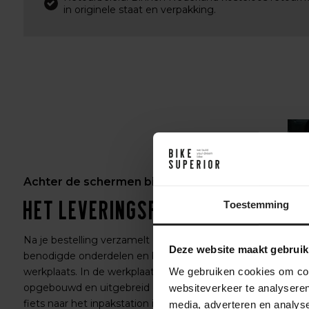
in originele staat en verpakking.
Achter de schermen bij BikeSuperior
Het leveringsproces
Toestemming
Na je bestelling verzamelt ons magazijnteam alle
Deze website maakt gebruik
benodigde onderdelen en bereidt ze voor op de
We gebruiken cookies om cont
werkplaats. In de werkplaats wordt de fiets volledig
opgebouwd en uitgebreid getest. Daarna gaat de
websiteverkeer te analyseren
fiets naar het inpakstation in het magazijn, waar hij
media, adverteren en analys