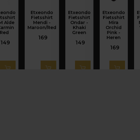
xeondo
Etxeondo
Etxeondo
Etxeondo
E
tsshirt
Fietsshirt
Fietsshirt
Fietsshirt
F
M Alde
Mendi -
Ondar -
Mira
Carmin
Maroon/Red
Khaki
Orchid
Red
Green
Pink -
169
Heren
149
149
169