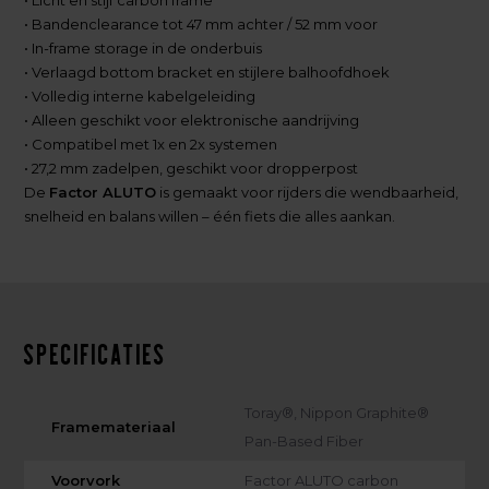
• Bandenclearance tot 47 mm achter / 52 mm voor
• In-frame storage in de onderbuis
• Verlaagd bottom bracket en stijlere balhoofdhoek
• Volledig interne kabelgeleiding
• Alleen geschikt voor elektronische aandrijving
• Compatibel met 1x en 2x systemen
• 27,2 mm zadelpen, geschikt voor dropperpost
De
Factor ALUTO
is gemaakt voor rijders die wendbaarheid,
snelheid en balans willen – één fiets die alles aankan.
Specificaties
Toray®, Nippon Graphite®
Framemateriaal
Pan-Based Fiber
Voorvork
Factor ALUTO carbon