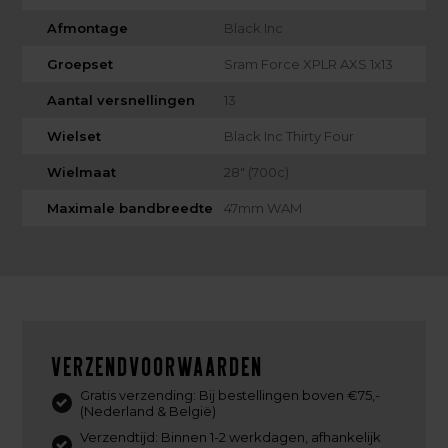
Afmontage
Black Inc
Groepset
Sram Force XPLR AXS 1x13
Aantal versnellingen
13
Wielset
Black Inc Thirty Four
Wielmaat
28" (700c)
Maximale bandbreedte
47mm WAM
Verzendvoorwaarden
Gratis verzending: Bij bestellingen boven €75,-
(Nederland & België)
Verzendtijd: Binnen 1-2 werkdagen, afhankelijk