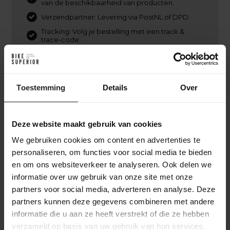
van de beschikbaarheid van producten.
Verzendpartner: Levering via PostNL of DPD.
Tracking: Volg je bestelling met een track &
trace-code.
Internationale verzending mogelijk. (PostNL,
DPD, UPS of DHL Express)
Retourbeleid: Binnen Nederland kosteloos
retourneren binnen 14 dagen, mits in originele
Toestemming
Details
Over
staat en verpakking.
Deze website maakt gebruik van cookies
Ik heb besteld. En nu?
We gebruiken cookies om content en advertenties te
personaliseren, om functies voor social media te bieden
Na je online bestelling bij BikeSuperior gaan we
en om ons websiteverkeer te analyseren. Ook delen we
direct aan de slag. We bevestigen je bestelling via e-
informatie over uw gebruik van onze site met onze
mail en beginnen met het verzamelen van de
partners voor social media, adverteren en analyse. Deze
gekozen producten. Zodra alles gereed is,
partners kunnen deze gegevens combineren met andere
monteren we indien nodig de fiets of onderdelen.
informatie die u aan ze heeft verstrekt of die ze hebben
Daarna wordt je bestelling zorgvuldig verpakt en
verzonden. Je ontvangt een track & trace-code om
verzameld op basis van uw gebruik van hun services.