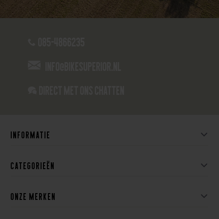
085-4866235
info@bikesuperior.nl
Direct met ons Chatten
Informatie
Categorieën
Onze merken