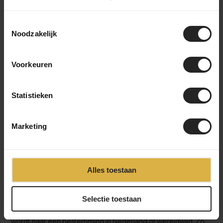
de levering te volgen. Heb je gekozen voor een
custom build? Dan houden we je op de hoogte van
Toestemmingsselectie
het opbouwproces, van frameselectie tot
Noodzakelijk
afmontage, zodat je precies weet wanneer je
unieke fiets klaar is
Voorkeuren
Statistieken
Achter de schermen bij BikeSuperior
Marketing
Het leveringsproces
Na je bestelling verzamelt ons magazijnteam alle benodigde
onderdelen en bereidt ze voor op de werkplaats. In de
Alles toestaan
werkplaats wordt de fiets volledig opgebouwd en uitgebreid
getest. Daarna gaat de fiets naar het inpakstation in het
‹
›
Selectie toestaan
magazijn, waar hij zorgvuldig wordt ingepakt. Accessoires
worden toegevoegd aan de doos, waarna de fiets verzonden
wordt naar een bestemming in Nederland of wereldwijd. Zo