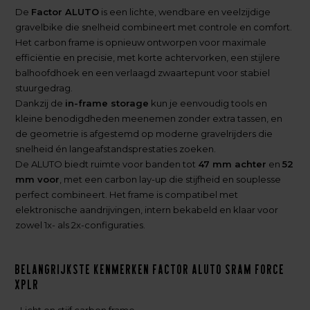
De
Factor ALUTO
is een lichte, wendbare en veelzijdige
gravelbike die snelheid combineert met controle en comfort.
Het carbon frame is opnieuw ontworpen voor maximale
efficiëntie en precisie, met korte achtervorken, een stijlere
balhoofdhoek en een verlaagd zwaartepunt voor stabiel
stuurgedrag.
Dankzij de
in-frame storage
kun je eenvoudig tools en
kleine benodigdheden meenemen zonder extra tassen, en
de geometrie is afgestemd op moderne gravelrijders die
snelheid én langeafstandsprestaties zoeken.
De ALUTO biedt ruimte voor banden tot
47 mm achter
en
52
mm voor
, met een carbon lay-up die stijfheid en souplesse
perfect combineert. Het frame is compatibel met
elektronische aandrijvingen, intern bekabeld en klaar voor
zowel 1x- als 2x-configuraties.
Belangrijkste kenmerken Factor Aluto Sram Force
XPLR
• Licht en stijf carbon frame