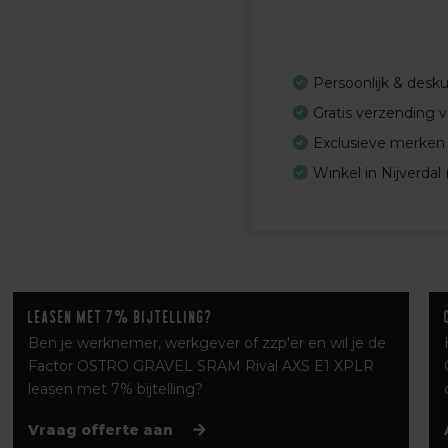
Persoonlijk & desk
Gratis verzending 
Exclusieve merken
Winkel in Nijverdal 
Leasen met 7% bijtelling?
Ben je werknemer, werkgever of zzp'er en wil je de
Factor OSTRO GRAVEL SRAM Rival AXS E1 XPLR
leasen met 7% bijtelling?
Vraag offerte aan