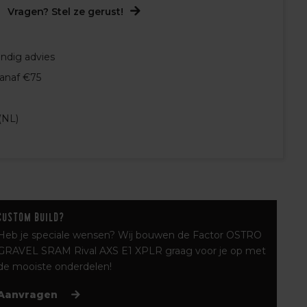
Vragen? Stel ze gerust!
undig advies
vanaf €75
(NL)
Custom build?
Heb je speciale wensen? Wij bouwen de Factor OSTRO
GRAVEL SRAM Rival AXS E1 XPLR graag voor je op met
de mooiste onderdelen!
Aanvragen