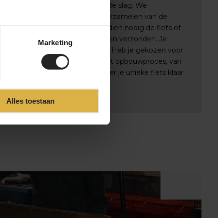
 BikeSuperior gaan we direct aan de slag. We
via e-mail en beginnen met het verzamelen van de
lles gereed is, monteren we indien nodig de fiets of
e bestelling zorgvuldig verpakt en verzonden. Je
Marketing
e-code om de levering te volgen. Heb je gekozen voor
uden we je op de hoogte van het opbouwproces, van
e, zodat je precies weet wanneer je unieke fiets klaar
Alles toestaan