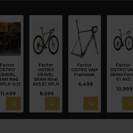
Factor
Factor
Factor
Factor
OSTRO
OSTRO
OSTRO VAM
OSTRO V
GRAVEL
GRAVEL
Frameset
SRAM For
RAM Red
SRAM Rival
E1 AXS
 XPLR 1x13
AXS E1 XPLR
6,499
10,999
11,499
8,599