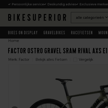
Persoonlijke service
Deskundig advies
Exclusieve merke
alle categorieën
Bikes on Display
Gravelbikes
Racefietsen
Moun
Home
Factor OSTRO GRAVEL SRAM Rival AXS E1
Merk:
Factor
Bekijk alles Fietsen
Vergelijk