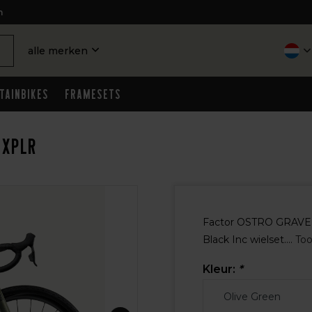
n
alle merken
tainbikes
Framesets
 XPLR
Factor OSTRO GRAVEL 
Black Inc wielset....
To
Kleur:
*