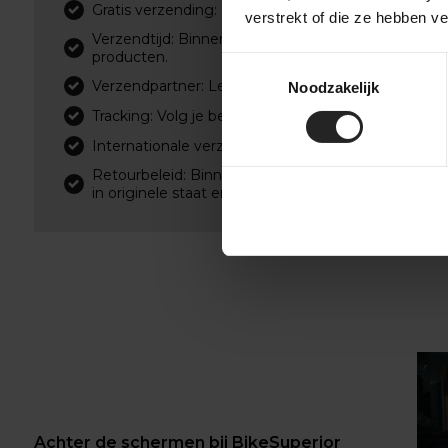
Gratis verzending: Bij bestellingen boven €75,- (Ne
verstrekt of die ze hebben v
Verzendtijd: Binnen 1-2 werkdagen, afhankelijk van
producten.
Toestemmingsselectie
Verzendpartner: Levering via PostNL of DPD.
Noodzakelijk
Tracking: Volg je bestelling met een track & trace-c
Internationale verzending mogelijk. (PostNL, DPD
Retourbeleid: Binnen Nederland kosteloos retourn
in originele staat en verpakking.
‹
›
Achter de schermen bij BikeSuperior