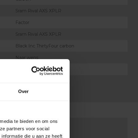
Sram Rival AXS XPLR
Factor
Sram Rival AXS XPLR
Black Inc ThirtyFour carbon
Naar wens
Black Inc Carbon
Sram Rival AXS XPLR
Over
 media te bieden en om ons
ze partners voor social
nu?
nformatie die u aan ze heeft