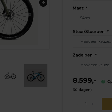
Maat:
*
Stuur/Stuurpen:
*
Zadelpen:
*
+1
8.599,-
Op 
30 dagen)
-
+