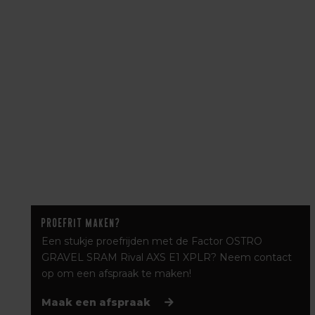
Proefrit maken?
Een stukje proefrijden met de Factor OSTRO
GRAVEL SRAM Rival AXS E1 XPLR? Neem contact
op om een afspraak te maken!
Maak een afspraak