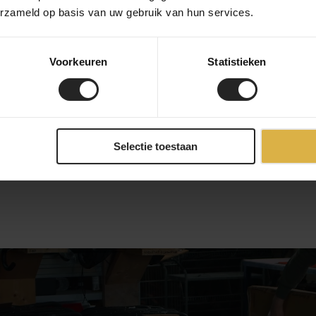
derland & België)
Na je online bestelling bij
erzameld op basis van uw gebruik van hun services.
bevestigen je bestelling 
 de beschikbaarheid van
gekozen producten. Zodra a
onderdelen. Daarna wordt j
Voorkeuren
Statistieken
ontvangt een track & trac
ode.
een custom build? Dan ho
, UPS of DHL Express)
frameselectie tot afmontag
is
eren binnen 14 dagen, mits
Selectie toestaan