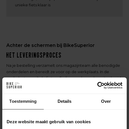
unieke fiets klaar is
Achter de schermen bij BikeSuperior
Het leveringsproces
Na je bestelling verzamelt ons magazijnteam alle benodigde
onderdelen en bereidt ze voor op de werkplaats. In de
werkplaats wordt de fiets volledig opgebouwd en uitgebreid
getest. Daarna gaat de fiets naar het inpakstation in het
magazijn, waar hij zorgvuldig wordt ingepakt. Accessoires
worden toegevoegd aan de doos, waarna de fiets verzonden
Toestemming
Details
Over
wordt naar een bestemming in Nederland of wereldwijd. Zo
zorgen we ervoor dat je fiets veilig en compleet aankomt.
Deze website maakt gebruik van cookies