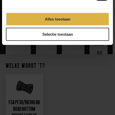
3T
3T
3T Primo
3T
Alles toestaan
Aeroghiaia
Primo
Front
Exploro
LTD
Seatpost
Derailleur
en
Stealth
Wedge
hanger
Strada
Voor
Selectie toestaan
Steek
375
31
24
As
100x12
62
Welke wordt 't?
FSA PF30/BB386 BB
ROAD Bottom