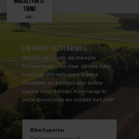
Bracket for 3T
Torno
49,-
EEN UNIEKE FIETSENWINKEL
We zijn niet zoals de meeste
fietswinkels … en daar zijn we best
trots op. Wij verkopen unieke
modellen en hebben een échte
passie voor fietsen. Kom langs in
onze showroom en ontdek het zelf!
BikeSuperior
De Joncheerelaan 25