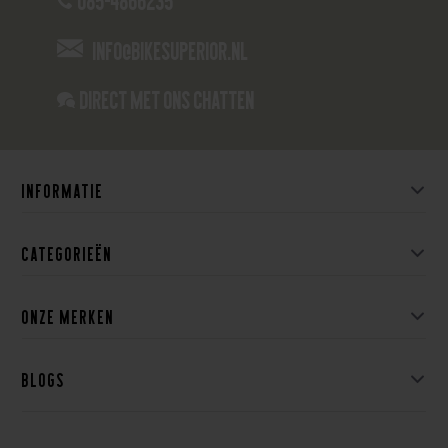
085-4866235
info@bikesuperior.nl
Direct met ons Chatten
Informatie
Categorieën
Onze merken
Blogs