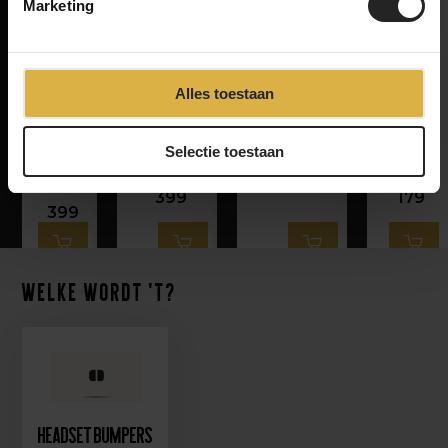
Marketing
Alles toestaan
Black
Black Inc X
Black Inc X
Black
Inc X
Shimano
Campagnolo
Inc X
Sram
Microspline
Freehub
Shimano
XD
freehub
Body
Freehub
Selectie toestaan
freehub
body
Body
body
399
399
179
399
Welke wordt 't?
Headset bumpers