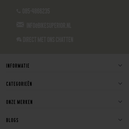
085-4866235
info@bikesuperior.nl
Direct met ons Chatten
Informatie
Categorieën
Onze merken
Blogs