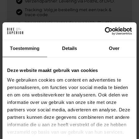
Verzendpartner: Levering via PostNL of DPD.
Tracking: Volg je bestelling met een track &
trace-code.
Internationale verzending mogelijk. (PostNL,
DPD, UPS of DHL Express)
Retourbeleid: Binnen Nederland kosteloos
retourneren binnen 14 dagen, mits in originele
staat en verpakking.
Toestemming
Details
Over
Deze website maakt gebruik van cookies
Ik heb besteld. En nu?
We gebruiken cookies om content en advertenties te
Na je online bestelling bij BikeSuperior gaan we
personaliseren, om functies voor social media te bieden
direct aan de slag. We bevestigen je bestelling via e-
en om ons websiteverkeer te analyseren. Ook delen we
mail en beginnen met het verzamelen van de
informatie over uw gebruik van onze site met onze
gekozen producten. Zodra alles gereed is,
partners voor social media, adverteren en analyse. Deze
monteren we indien nodig de fiets of onderdelen.
partners kunnen deze gegevens combineren met andere
Daarna wordt je bestelling zorgvuldig verpakt en
informatie die u aan ze heeft verstrekt of die ze hebben
verzonden. Je ontvangt een track & trace-code om
verzameld op basis van uw gebruik van hun services.
de levering te volgen. Heb je gekozen voor een