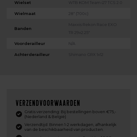
Wielset
WTB KOM Team i27 TCS 2.0
Wielmaat
28" (700c)
Maxxis Rekon Race EXO
Banden
TR 29x2.25"
Voorderailleur
N/A
Achterderailleur
Shimano GRX 1x12
Verzendvoorwaarden
Gratis verzending: Bij bestellingen boven €75,-
(Nederland & België)
Verzendtijd: Binnen 1-2 werkdagen, afhankelijk
van de beschikbaarheid van producten.