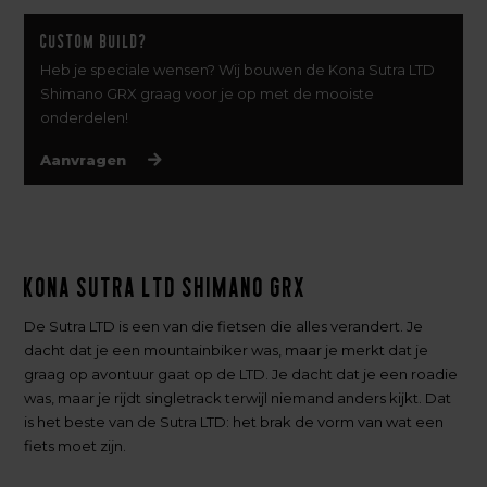
Custom build?
Heb je speciale wensen? Wij bouwen de Kona Sutra LTD
Shimano GRX graag voor je op met de mooiste
onderdelen!
Aanvragen
Kona Sutra LTD Shimano GRX
De Sutra LTD is een van die fietsen die alles verandert. Je
dacht dat je een mountainbiker was, maar je merkt dat je
graag op avontuur gaat op de LTD. Je dacht dat je een roadie
was, maar je rijdt singletrack terwijl niemand anders kijkt. Dat
is het beste van de Sutra LTD: het brak de vorm van wat een
fiets moet zijn.