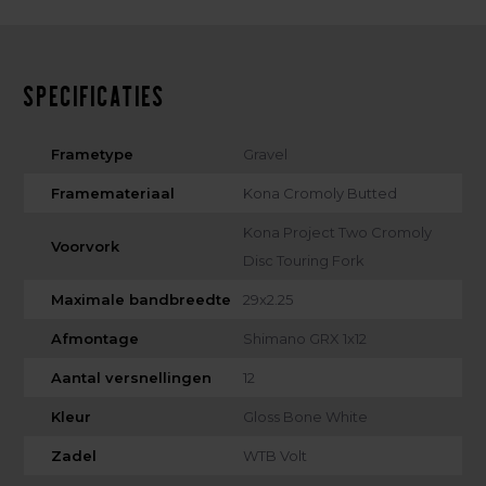
Specificaties
Frametype
Gravel
Framemateriaal
Kona Cromoly Butted
Kona Project Two Cromoly
Voorvork
Disc Touring Fork
Maximale bandbreedte
29x2.25
Afmontage
Shimano GRX 1x12
Aantal versnellingen
12
Kleur
Gloss Bone White
Zadel
WTB Volt