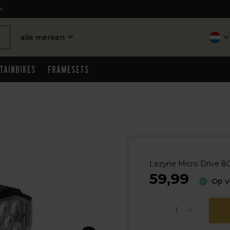
n
alle merken
tainbikes
Framesets
Lezyne Micro Drive 8
59,99
Op v
-
+