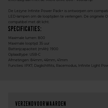
De Lezyne Infinite Power Pack+ is ontworpen om compati
LED-lampen om de looptijden te verlengen. De originele On
compatibel met dit licht.
Specificaties:
Maximale lumen: 800
Maximale looptijd: 35 uur
Batterijcapaciteit (mAh): 1900
Oplaadtype: USB-C
Afmetingen: 84mm, 46mm, 41mm
Functies: IPX7, Daglichtflits, Racemodus, Infinite Light P
Verzendvoorwaarden