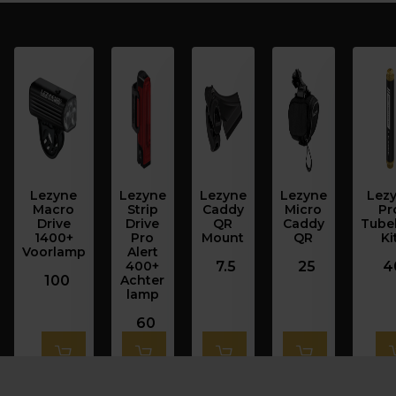
Lezyne
Lezyne
Lezyne
Lezyne
Lez
Macro
Strip
Caddy
Micro
Pr
Drive
Drive
QR
Caddy
Tube
1400+
Pro
Mount
QR
Ki
Voorlamp
Alert
400+
7.5
25
4
100
Achter
lamp
60