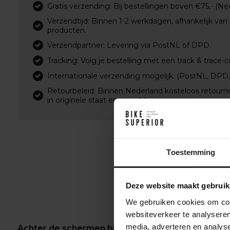
Gratis verzending: Bij bestellingen boven €75,- (Ne
Verzendtijd: Binnen 1-2 werkdagen, afhankelijk van
producten.
Verzendpartner: Levering via PostNL of DPD.
Tracking: Volg je bestelling met een track & trace-c
Internationale verzending mogelijk. (PostNL, DPD
Retourbeleid: Binnen Nederland kosteloos retourn
in originele staat en verpakking.
Toestemming
Deze website maakt gebruik
We gebruiken cookies om cont
websiteverkeer te analyseren
media, adverteren en analys
Achter de schermen bij BikeSuperior