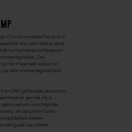
amp
 Of u nu recreatief fietst of in
aarheid. Met acht led's is deze
iedt het het beste lichtpatroon
e omstandigheden. Zes
00 lumen maximale output en
 u op elke omstandigheid bent
en) en CNC-gefreesde aluminium
aamheid en gemak. Hij is
s gebouwd om verschillende
ntwerp, de optionele GoPro-
ompatibiliteit bieden
gservaring aan uw unieke