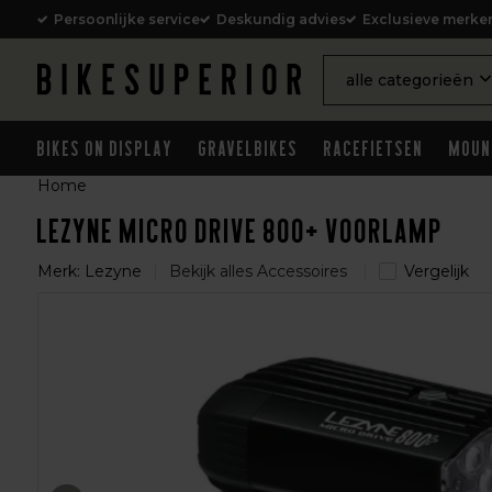
Persoonlijke service
Deskundig advies
Exclusieve merke
alle categorieën
Bikes on Display
Gravelbikes
Racefietsen
Moun
Home
Lezyne Micro Drive 800+ Voorlamp
Merk:
Lezyne
Bekijk alles Accessoires
Vergelijk