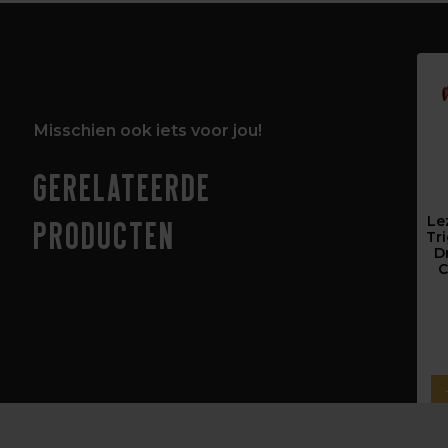
Misschien ook iets voor jou!
Gerelateerde
Le
producten
Tr
D
C