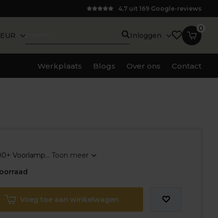
4,7 uit 169 Google-reviews
0
EUR
Inloggen
Werkplaats
Blogs
Over ons
Contact
00+ Voorlamp...
Toon meer
oorraad
Voeg toe aan winkelwagen