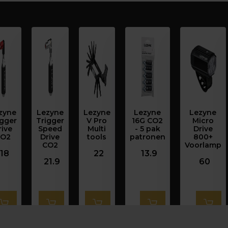
zyne
Lezyne
Lezyne
Lezyne
Lezyne
igger
Trigger
V Pro
16G CO2
Micro
rive
Speed
Multi
- 5 pak
Drive
O2
Drive
tools
patronen
800+
CO2
Voorlamp
18
22
13.9
21.9
60