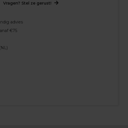
Vragen? Stel ze gerust!
undig advies
vanaf €75
(NL)