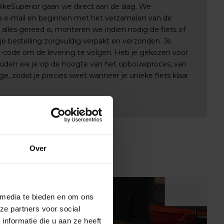
 BikeSuperior gaan we direct aan de slag. We
via e-mail en beginnen met het verzamelen van de
lles gereed is, monteren we indien nodig de fiets of
e bestelling zorgvuldig verpakt en verzonden. Je
e-code om de levering te volgen. Heb je gekozen voor
uden we je op de hoogte van het opbouwproces, van
e, zodat je precies weet wanneer je unieke fiets klaar
Over
 media te bieden en om ons
ze partners voor social
nformatie die u aan ze heeft