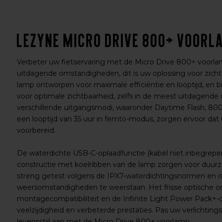
Lezyne Micro Drive 800+ Voorl
Verbeter uw fietservaring met de Micro Drive 800+ voorlamp.
uitdagende omstandigheden, dit is uw oplossing voor zichtb
lamp ontworpen voor maximale efficiëntie en looptijd, en b
voor optimale zichtbaarheid, zelfs in de meest uitdagend
verschillende uitgangsmodi, waaronder Daytime Flash, 8
een looptijd van 35 uur in femto-modus, zorgen ervoor dat
voorbereid.
De waterdichte USB-C-oplaadfunctie (kabel niet inbegrep
constructie met koelribben van de lamp zorgen voor duurz
streng getest volgens de IPX7-waterdichtingsnormen en i
weersomstandigheden te weerstaan. Het frisse optische o
montagecompatibiliteit en de Infinite Light Power Pack+-c
veelzijdigheid en verbeterde prestaties. Pas uw verlichtin
levensstijl aan met de Micro Drive 800+ voorlamp.