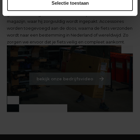
onderdelen en bereidt ze voor op de werkplaats. In de
Selectie toestaan
werkplaats wordt de fiets volledig opgebouwd en uitgebreid
getest. Daarna gaat de fiets naar het inpakstation in het
magazijn, waar hij zorgvuldig wordt ingepakt. Accessoires
worden toegevoegd aan de doos, waarna de fiets verzonden
wordt naar een bestemming in Nederland of wereldwijd. Zo
zorgen we ervoor dat je fiets veilig en compleet aankomt.
bekijk onze bedrijfsvideo