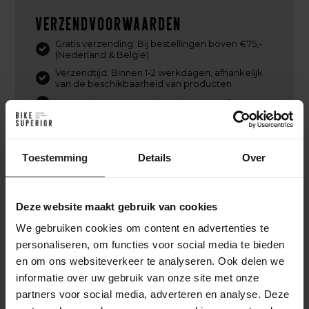
Verzendvoorwaarden
Gratis verzending: Bij bestellingen boven €75,-
(Nederland & België)
Verzendtijd: Binnen 1-2 werkdagen, afhankelijk
van de beschikbaarheid van producten.
Verzendpartner: Levering via PostNL of DPD.
Tracking: Volg je bestelling met een track &
trace-code.
Internationale verzending mogelijk. (PostNL,
Toestemming
Details
Over
DPD, UPS of DHL Express)
Retourbeleid: Binnen Nederland kosteloos
retourneren binnen 14 dagen, mits in originele
staat en verpakking.
Deze website maakt gebruik van cookies
We gebruiken cookies om content en advertenties te
personaliseren, om functies voor social media te bieden
en om ons websiteverkeer te analyseren. Ook delen we
Ik heb besteld. En nu?
informatie over uw gebruik van onze site met onze
Na je online bestelling bij BikeSuperior gaan we
partners voor social media, adverteren en analyse. Deze
direct aan de slag. We bevestigen je bestelling via e-