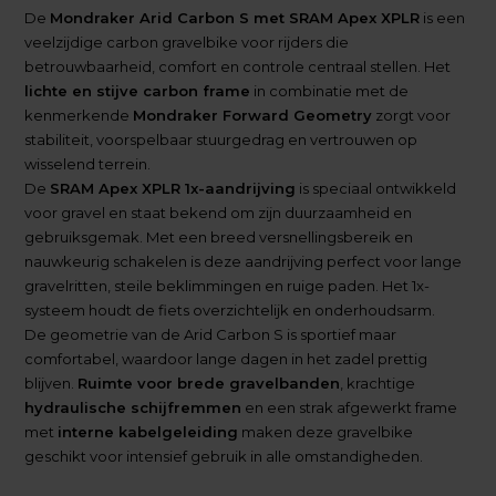
De
Mondraker Arid Carbon S met SRAM Apex XPLR
is een
veelzijdige carbon gravelbike voor rijders die
betrouwbaarheid, comfort en controle centraal stellen. Het
lichte en stijve carbon frame
in combinatie met de
kenmerkende
Mondraker Forward Geometry
zorgt voor
stabiliteit, voorspelbaar stuurgedrag en vertrouwen op
wisselend terrein.
De
SRAM Apex XPLR 1x-aandrijving
is speciaal ontwikkeld
voor gravel en staat bekend om zijn duurzaamheid en
gebruiksgemak. Met een breed versnellingsbereik en
nauwkeurig schakelen is deze aandrijving perfect voor lange
gravelritten, steile beklimmingen en ruige paden. Het 1x-
systeem houdt de fiets overzichtelijk en onderhoudsarm.
De geometrie van de Arid Carbon S is sportief maar
comfortabel, waardoor lange dagen in het zadel prettig
blijven.
Ruimte voor brede gravelbanden
, krachtige
hydraulische schijfremmen
en een strak afgewerkt frame
met
interne kabelgeleiding
maken deze gravelbike
geschikt voor intensief gebruik in alle omstandigheden.