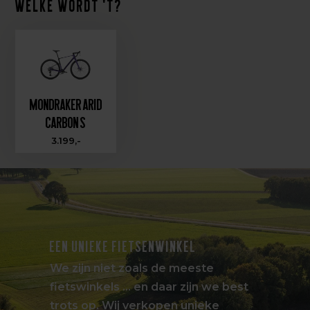
Welke wordt 't?
Mondraker Arid
Carbon S
3.199,-
EEN UNIEKE FIETSENWINKEL
We zijn niet zoals de meeste
fietswinkels … en daar zijn we best
trots op. Wij verkopen unieke