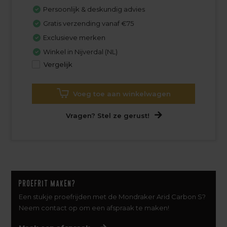
Persoonlijk & deskundig advies
Gratis verzending vanaf €75
Exclusieve merken
Winkel in Nijverdal (NL)
Vergelijk
Voeg toe aan winkelwagen
Vragen? Stel ze gerust!
Proefrit maken?
Een stukje proefrijden met de Mondraker Arid Carbon S?
Neem contact op om een afspraak te maken!