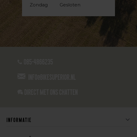
Zondag
Gesloten
085-4866235
info@bikesuperior.nl
Direct met ons Chatten
Informatie