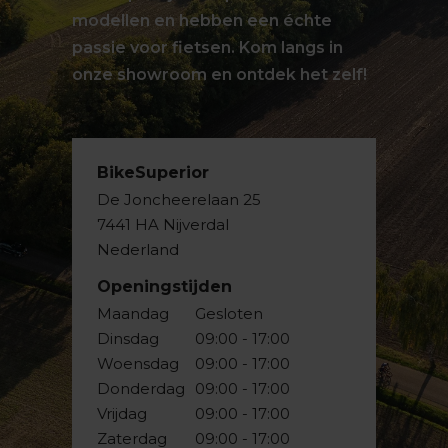
modellen en hebben een échte
passie voor fietsen. Kom langs in
onze showroom en ontdek het zelf!
BikeSuperior
De Joncheerelaan 25
7441 HA Nijverdal
Nederland
Openingstijden
Maandag
Gesloten
Dinsdag
09:00 - 17:00
Woensdag
09:00 - 17:00
Donderdag
09:00 - 17:00
Vrijdag
09:00 - 17:00
Zaterdag
09:00 - 17:00