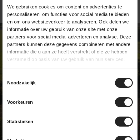
We gebruiken cookies om content en advertenties te
personaliseren, om functies voor social media te bieden
en om ons websiteverkeer te analyseren. Ook delen we
informatie over uw gebruik van onze site met onze
partners voor social media, adverteren en analyse. Deze
partners kunnen deze gegevens combineren met andere
informatie die u aan ze heeft verstrekt of die ze hebben
EEN UNIEKE FIETSENWINKEL
verzameld op basis van uw gebruik van hun services.
We zijn niet zoals de meeste
fietswinkels … en daar zijn we best
Toestemmingsselectie
Noodzakelijk
trots op. Wij verkopen unieke
modellen en hebben een échte
passie voor fietsen. Kom langs in
Voorkeuren
onze showroom en ontdek het zelf!
Statistieken