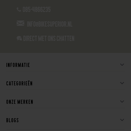
085-4866235
info@bikesuperior.nl
Direct met ons Chatten
Informatie
Categorieën
Onze merken
Blogs