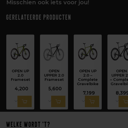
Misschien ook iets voor jou!
Gerelateerde producten
OPEN UP
OPEN
OPEN UP
OPEN
2.0
UPPER 2.0
2.0 –
UPPER 2
Frameset
Frameset
Complete
– Compl
Gravelbike
Gravelb
4,200
5,600
7,199
8,39
Welke wordt 't?