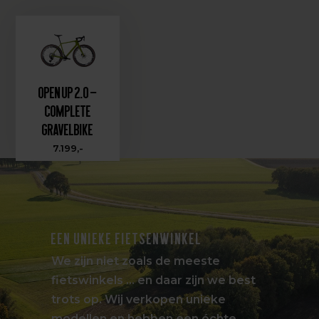
OPEN UP 2.0 –
Complete
Gravelbike
7.199,-
EEN UNIEKE FIETSENWINKEL
We zijn niet zoals de meeste
fietswinkels … en daar zijn we best
trots op. Wij verkopen unieke
modellen en hebben een échte