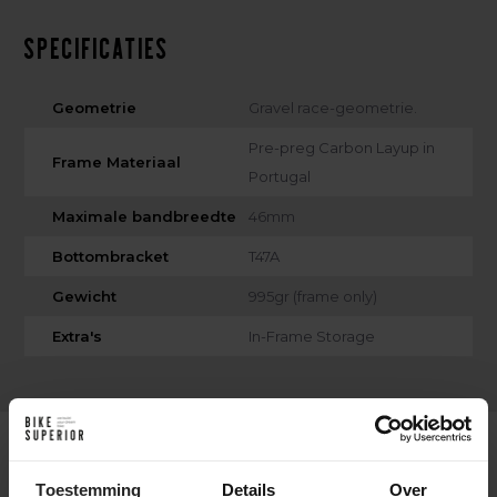
Specificaties
Geometrie
Gravel race-geometrie.
Pre-preg Carbon Layup in
Frame Materiaal
Portugal
Maximale bandbreedte
46mm
Bottombracket
T47A
Gewicht
995gr (frame only)
Extra's
In-Frame Storage
Toestemming
Details
Over