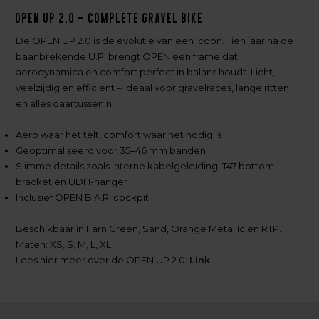
OPEN UP 2.0 – Complete Gravel Bike
De OPEN UP 2.0 is de evolutie van een icoon. Tien jaar na de
baanbrekende U.P. brengt OPEN een frame dat
aerodynamica en comfort perfect in balans houdt. Licht,
veelzijdig en efficiënt – ideaal voor gravelraces, lange ritten
en alles daartussenin.
Aero waar het telt, comfort waar het nodig is
Geoptimaliseerd voor 35–46 mm banden
Slimme details zoals interne kabelgeleiding, T47 bottom
bracket en UDH-hanger
Inclusief OPEN B.A.R. cockpit
Beschikbaar in Farn Green, Sand, Orange Metallic en RTP.
Maten: XS, S, M, L, XL
Lees hier meer over de OPEN UP 2.0:
Link