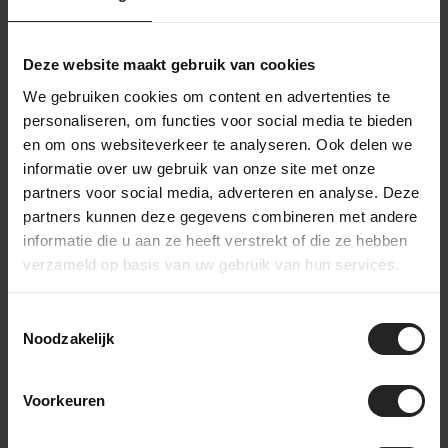
Verzendvoorwaarden
Gratis verzending: Bij bestellingen boven €75,-
(Nederland & België)
Deze website maakt gebruik van cookies
Verzendtijd: Binnen 1-2 werkdagen, afhankelijk
We gebruiken cookies om content en advertenties te
van de beschikbaarheid van producten.
personaliseren, om functies voor social media te bieden
Verzendpartner: Levering via PostNL of DPD.
en om ons websiteverkeer te analyseren. Ook delen we
Tracking: Volg je bestelling met een track &
informatie over uw gebruik van onze site met onze
trace-code.
partners voor social media, adverteren en analyse. Deze
Internationale verzending mogelijk. (PostNL,
DPD, UPS of DHL Express)
partners kunnen deze gegevens combineren met andere
informatie die u aan ze heeft verstrekt of die ze hebben
Retourbeleid: Binnen Nederland kosteloos
retourneren binnen 14 dagen, mits in originele
verzameld op basis van uw gebruik van hun services.
staat en verpakking.
Toestemmingsselectie
Noodzakelijk
Ik heb besteld. En nu?
Voorkeuren
Na je online bestelling bij BikeSuperior gaan we
direct aan de slag. We bevestigen je bestelling via e-
mail en beginnen met het verzamelen van de