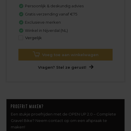
Persoonlijk & deskundig advies
Gratis verzending vanaf €75
Exclusieve merken
Winkel in Nijverdal (NL)
Vergelijk
Voeg toe aan winkelwagen
Vragen? Stel ze gerust!
Proefrit maken?
Een stukje proefrijden met de OPEN UP 2.0 – Complete
Gravel Bike? Neem contact op om een afspraak te
maken!