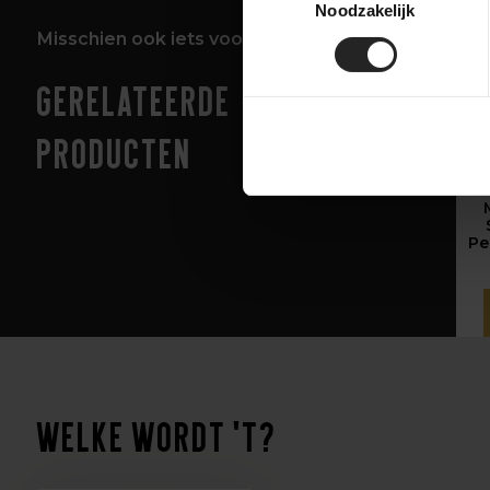
Noodzakelijk
Misschien ook iets voor jou!
Gerelateerde
Sh
producten
Z
Pe
Welke wordt 't?