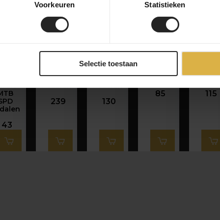
Voorkeuren
Statistieken
imano
Shimano
Shimano
Shimano
Shima
Selectie toestaan
PD-
Dura Ace
105 SPD
SPD SL
XT
M520
SPD SL
SL
Pedalen
Pedal
wart
Pedalen
Pedalen
MTB
85
115
SPD
239
130
dalen
43