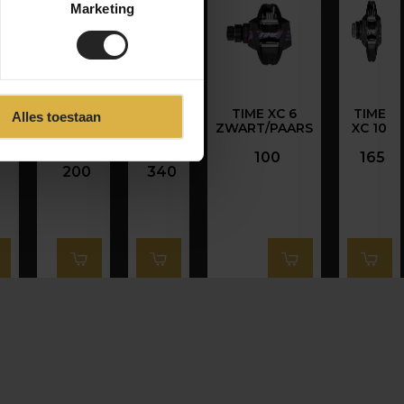
Marketing
no
TIME
TIME
TIME XC 6
TIME
Alles toestaan
Speciale
XPRO
ZWART/PAARS
XC 10
en
10
12
100
165
200
340