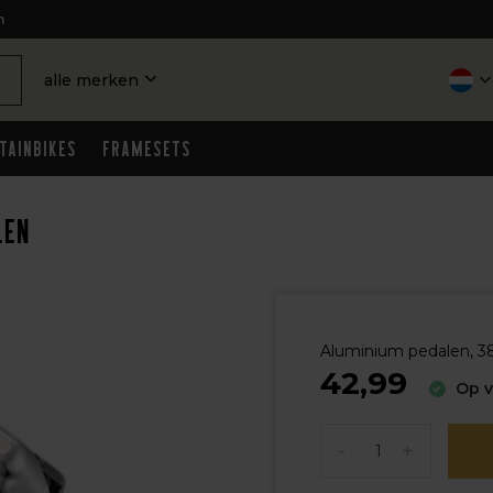
n
alle merken
tainbikes
Framesets
len
Aluminium pedalen, 380
42,99
Op v
-
+