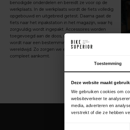
benodigde onderdelen en bereidt ze voor op de
werkplaats. In de werkplaats wordt de fiets volledig
opgebouwd en uitgebreid getest. Daarna gaat de
fiets naar het inpakstation in het magazijn, waar hij
zorgvuldig wordt ingepakt. Accessoires worden
toegevoegd aan de doos, waarna de fiets verzonden
wordt naar een bestemming in Nederland of
wereldwijd. Zo zorgen we ervoor dat je fiets veilig en
compleet aankomt.
Toestemming
Deze website maakt gebruik
We gebruiken cookies om cont
websiteverkeer te analyseren
media, adverteren en analys
verstrekt of die ze hebben v
Toestemmingsselectie