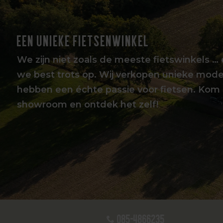
EEN UNIEKE FIETSENWINKEL
We zijn niet zoals de meeste fietswinkels … 
we best trots op. Wij verkopen unieke mode
hebben een échte passie voor fietsen. Kom 
showroom en ontdek het zelf!
085-4866235