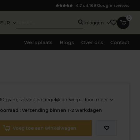
4,7 uit 169 Google-reviews
0
EUR
Inloggen
Werkplaats
Blogs
Over ons
Contact
 gram, slijtvast en degelijk ontwerp...
Toon meer
oorraad : Verzending binnen 1-2 werkdagen
Voeg toe aan winkelwagen