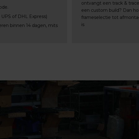
ontvangt een track & trac
ode.
een custom build? Dan ho
, UPS of DHL Express)
frameselectie tot afmontag
is
eren binnen 14 dagen, mits