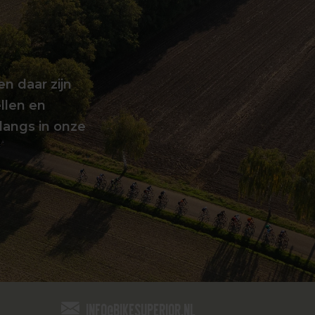
en daar zijn
llen en
langs in onze
info@bikesuperior.nl