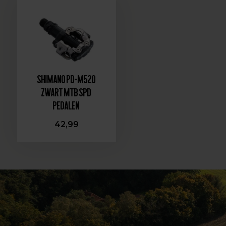
Shimano PD-M520
Zwart MTB SPD
Pedalen
42,99