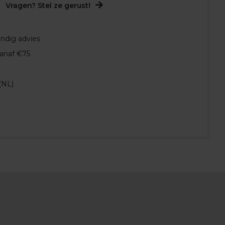
Vragen? Stel ze gerust!
undig advies
vanaf €75
(NL)