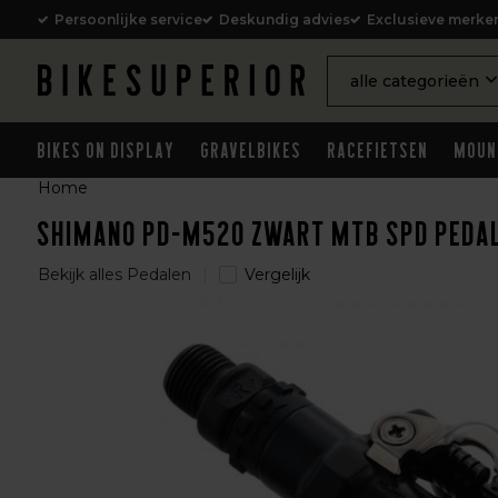
Persoonlijke service
Deskundig advies
Exclusieve merke
alle categorieën
Bikes on Display
Gravelbikes
Racefietsen
Moun
Home
Shimano PD-M520 Zwart MTB SPD Peda
Bekijk alles Pedalen
Vergelijk