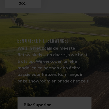
300,-
EEN UNIEKE FIETSENWINKEL
We zijn niet zoals de meeste
fietswinkels … en daar zijn we best
trots op. Wij verkopen unieke
modellen en hebben een échte
passie voor fietsen. Kom langs in
onze showroom en ontdek het zelf!
BikeSuperior