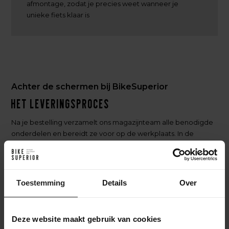
afmontage, zodat je precies weet wanneer je
unieke fiets klaar is
Achter de schermen bij BikeSuperior
Het leveringsproces
Na je bestelling verzamelt ons magazijnteam alle benodigde
onderdelen en bereidt ze voor op de werkplaats. In de
werkplaats wordt de fiets volledig opgebouwd en uitgebreid
getest. Daarna gaat de fiets naar het inpakstation in het
magazijn, waar hij zorgvuldig wordt ingepakt. Accessoires
worden toegevoegd aan de doos, waarna de fiets verzonden
Toestemming
Details
Over
wordt naar een bestemming in Nederland of wereldwijd. Zo
zorgen we ervoor dat je fiets veilig en compleet aankomt.
Deze website maakt gebruik van cookies