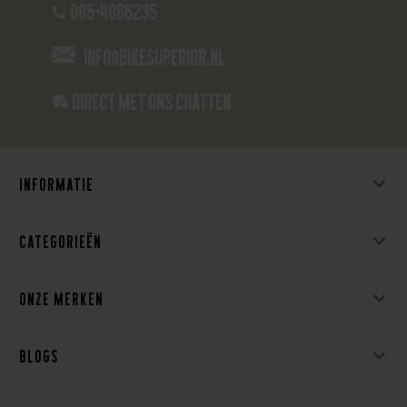
085-4866235
info@bikesuperior.nl
Direct met ons Chatten
Informatie
Categorieën
Onze merken
Blogs