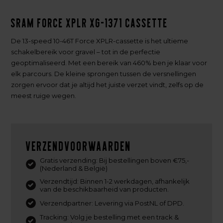
Sram Force XPLR XG-1371 Cassette
De 13-speed 10-46T Force XPLR-cassette is het ultieme
schakelbereik voor gravel – tot in de perfectie
geoptimaliseerd. Met een bereik van 460% ben je klaar voor
elk parcours. De kleine sprongen tussen de versnellingen
zorgen ervoor dat je altijd het juiste verzet vindt, zelfs op de
meest ruige wegen.
Verzendvoorwaarden
Gratis verzending: Bij bestellingen boven €75,-
(Nederland & België)
Verzendtijd: Binnen 1-2 werkdagen, afhankelijk
van de beschikbaarheid van producten.
Verzendpartner: Levering via PostNL of DPD.
Tracking: Volg je bestelling met een track &