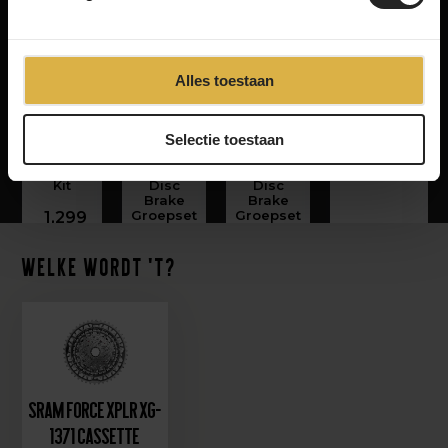
Sram
SRAM
Alles toestaan
SRAM
Sram
Force
Mullet
Mullet
Force AXS
AXS
X01
XX1
2×12 Disc
‹
›
2×12
Force
Force
Brake
Selectie toestaan
Disc
eTap
eTap
Groepset
Brake
AXS 1×12-
AXS 1×12-
Upgrade
speed
speed
1,899
Kit
Disc
Disc
Brake
Brake
Groepset
Groepset
1,299
2,299
2,299
Welke wordt 't?
Sram Force XPLR XG-
1371 Cassette