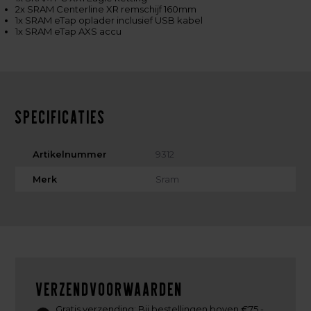
2x SRAM Centerline XR remschijf 160mm
1x SRAM eTap oplader inclusief USB kabel
1x SRAM eTap AXS accu
Specificaties
Artikelnummer
9312
Merk
Sram
Verzendvoorwaarden
Gratis verzending: Bij bestellingen boven €75,-