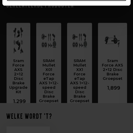
Gerelateerde producten
Sram
SRAM
SRAM
Sram
Force
Mullet
Mullet
Force AXS
AXS
X01
XX1
2×12 Disc
2×12
Force
Force
Brake
Disc
eTap
eTap
Groepset
Brake
AXS 1×12-
AXS 1×12-
Upgrade
speed
speed
1,899
Kit
Disc
Disc
Brake
Brake
Groepset
Groepset
1,299
2,299
2,299
Welke wordt 't?