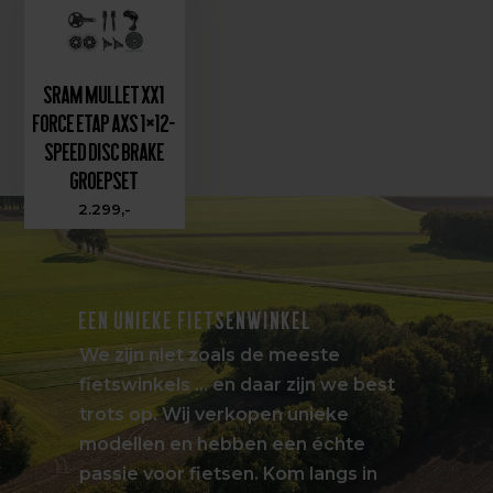
SRAM Mullet XX1
Force eTap AXS 1×12-
speed Disc Brake
Groepset
2.299,-
EEN UNIEKE FIETSENWINKEL
We zijn niet zoals de meeste
fietswinkels … en daar zijn we best
trots op. Wij verkopen unieke
modellen en hebben een échte
passie voor fietsen. Kom langs in