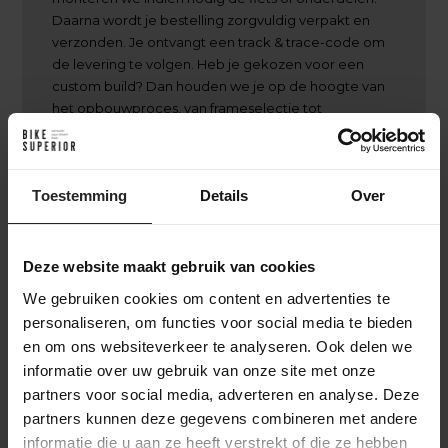
Daarna wordt je bestelling zorgvuldig verpakt en
verzonden. Je ontvangt een track & trace-code om
de levering te volgen. Heb je gekozen voor een
custom build? Dan houden we je op de hoogte van
het opbouwproces, van frameselectie tot
afmontage, zodat je precies weet wanneer je
unieke fiets klaar is
Toestemming
Details
Over
Deze website maakt gebruik van cookies
Achter de schermen bij BikeSuperior
We gebruiken cookies om content en advertenties te
Het leveringsproces
personaliseren, om functies voor social media te bieden
en om ons websiteverkeer te analyseren. Ook delen we
Na je bestelling verzamelt ons magazijnteam alle benodigde
informatie over uw gebruik van onze site met onze
onderdelen en bereidt ze voor op de werkplaats. In de
partners voor social media, adverteren en analyse. Deze
werkplaats wordt de fiets volledig opgebouwd en uitgebreid
partners kunnen deze gegevens combineren met andere
getest. Daarna gaat de fiets naar het inpakstation in het
informatie die u aan ze heeft verstrekt of die ze hebben