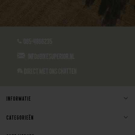
085-4866235
info@bikesuperior.nl
Direct met ons Chatten
Informatie
Categorieën