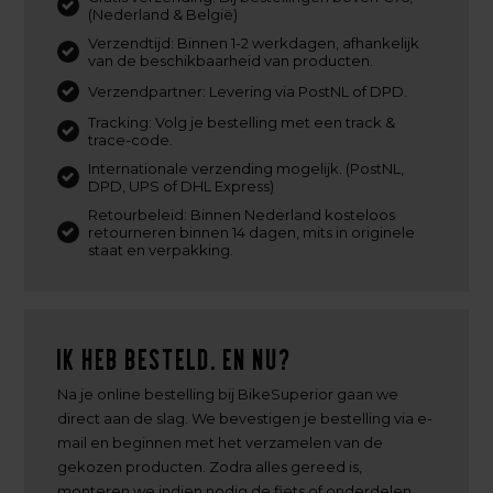
(Nederland & België)
Verzendtijd: Binnen 1-2 werkdagen, afhankelijk
van de beschikbaarheid van producten.
Verzendpartner: Levering via PostNL of DPD.
Tracking: Volg je bestelling met een track &
trace-code.
Internationale verzending mogelijk. (PostNL,
DPD, UPS of DHL Express)
Retourbeleid: Binnen Nederland kosteloos
retourneren binnen 14 dagen, mits in originele
staat en verpakking.
Ik heb besteld. En nu?
Na je online bestelling bij BikeSuperior gaan we
direct aan de slag. We bevestigen je bestelling via e-
mail en beginnen met het verzamelen van de
gekozen producten. Zodra alles gereed is,
monteren we indien nodig de fiets of onderdelen.