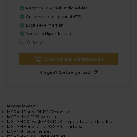
Persoonlijk & deskundig advies
Gratis verzending vanaf €75
Exclusieve merken
Winkel in Nijverdal (NL)
Vergelijk
Voeg toe aan winkelwagen
Vragen? Stel ze gerust!
Meegeleverd:
1x SRAM Force DUB 1x12 crankset
1x SRAM XG-1299 cassette
1x SRAM XX1 Eagle AXS DUB 12-speed achterderailleur
1x SRAM Force eTap AXS HRD shifterset
1x SRAM Force remset
1x SRAM PC XX1 Eagle ketting