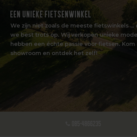
EEN UNIEKE FIETSENWINKEL
We zijn niet zoals de meeste fietswinkels … 
we best trots op. Wij verkopen unieke mode
hebben een échte passie voor fietsen. Kom 
showroom en ontdek het zelf!
085-4866235