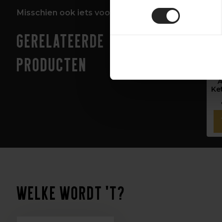
Misschien ook iets voor jou!
Gerelateerde
S
producten
E
Ke
‹
›
Welke wordt 't?