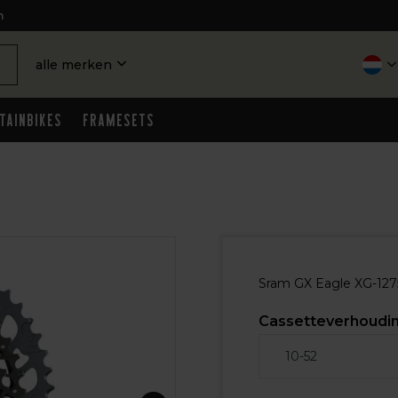
n
alle merken
tainbikes
Framesets
Sram GX Eagle XG-1275
Cassetteverhoudi