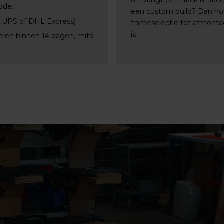
ontvangt een track & trac
ode.
een custom build? Dan ho
, UPS of DHL Express)
frameselectie tot afmontag
is
eren binnen 14 dagen, mits