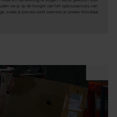
e-code om de levering te volgen. Heb je gekozen voor
uden we je op de hoogte van het opbouwproces, van
e, zodat je precies weet wanneer je unieke fiets klaar