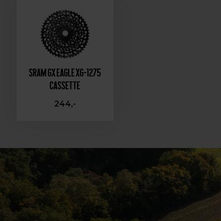
Sram GX Eagle XG-1275
Cassette
244,-