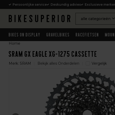
Persoonlijke service
Deskundig advies
Exclusieve merke
alle categorieën
Bikes on Display
Gravelbikes
Racefietsen
Moun
Home
Sram GX Eagle XG-1275 Cassette
Merk:
SRAM
Bekijk alles Onderdelen
Vergelijk