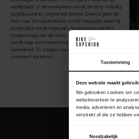
werkplaats. In de werkplaats wordt de fiets volledig
opgebouwd en uitgebreid getest. Daarna gaat de
fiets naar het inpakstation in het magazijn, waar hij
zorgvuldig wordt ingepakt. Accessoires worden
toegevoegd aan de doos, waarna de fiets verzonden
wordt naar een bestemming in Nederland of
wereldwijd. Zo zorgen we ervoor dat je fiets veilig en
compleet aankomt.
Toestemming
Deze website maakt gebruik
We gebruiken cookies om cont
websiteverkeer te analyseren
media, adverteren en analys
verstrekt of die ze hebben v
Toestemmingsselectie
Noodzakelijk