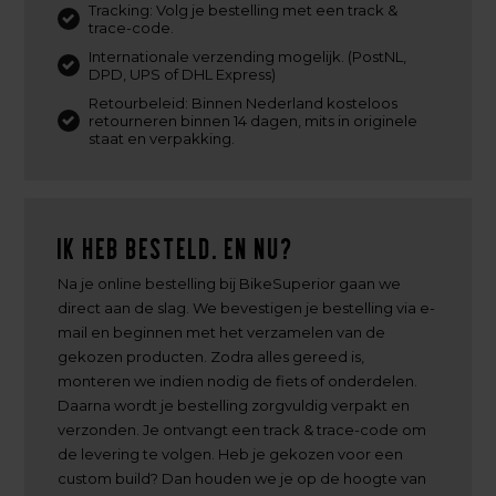
Tracking: Volg je bestelling met een track &
trace-code.
Internationale verzending mogelijk. (PostNL,
DPD, UPS of DHL Express)
Retourbeleid: Binnen Nederland kosteloos
retourneren binnen 14 dagen, mits in originele
staat en verpakking.
Ik heb besteld. En nu?
Na je online bestelling bij BikeSuperior gaan we
direct aan de slag. We bevestigen je bestelling via e-
mail en beginnen met het verzamelen van de
gekozen producten. Zodra alles gereed is,
monteren we indien nodig de fiets of onderdelen.
Daarna wordt je bestelling zorgvuldig verpakt en
verzonden. Je ontvangt een track & trace-code om
de levering te volgen. Heb je gekozen voor een
custom build? Dan houden we je op de hoogte van