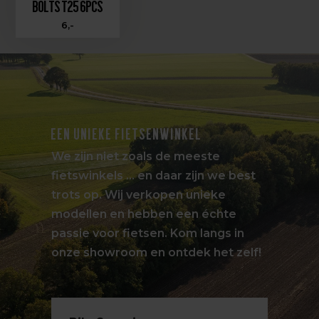
bolts T25 6pcs
6,-
EEN UNIEKE FIETSENWINKEL
We zijn niet zoals de meeste
fietswinkels … en daar zijn we best
trots op. Wij verkopen unieke
modellen en hebben een échte
passie voor fietsen. Kom langs in
onze showroom en ontdek het zelf!