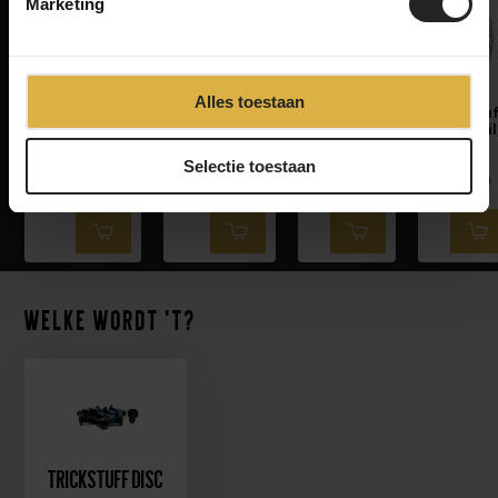
Marketing
Alles toestaan
Trickstuff
Trickstuff
Trickstuff
Trickstu
Direttissima
Maxima -
Adapter
Downhil
-
Black/Black
PM-PM
Disc
Silver/Silver
Selectie toestaan
1,300
29.9
74.9
1,100
Welke wordt 't?
Trickstuff Disc