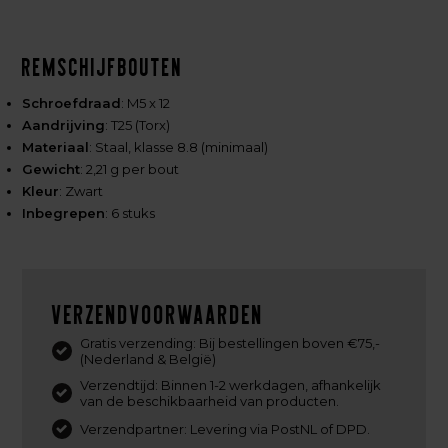
Remschijfbouten
Schroefdraad
: M5 x 12
Aandrijving
: T25 (Torx)
Materiaal
: Staal, klasse 8.8 (minimaal)
Gewicht
: 2,21 g per bout
Kleur
: Zwart
Inbegrepen
: 6 stuks
Verzendvoorwaarden
Gratis verzending: Bij bestellingen boven €75,-
(Nederland & België)
Verzendtijd: Binnen 1-2 werkdagen, afhankelijk
van de beschikbaarheid van producten.
Verzendpartner: Levering via PostNL of DPD.