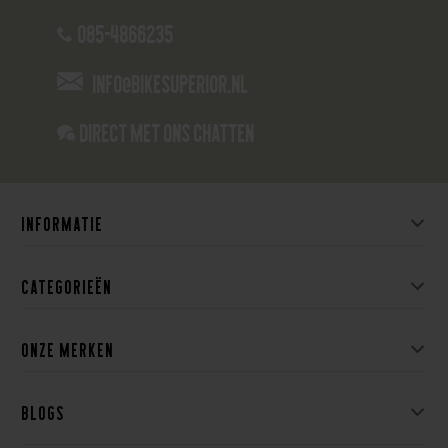
085-4866235
info@bikesuperior.nl
Direct met ons Chatten
Informatie
Categorieën
Onze merken
Blogs