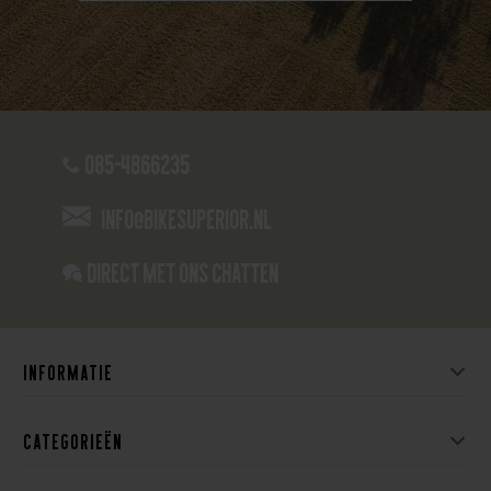
085-4866235
info@bikesuperior.nl
Direct met ons Chatten
Informatie
Categorieën