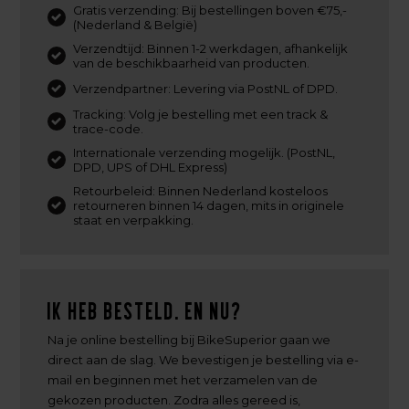
Gratis verzending: Bij bestellingen boven €75,-
(Nederland & België)
Verzendtijd: Binnen 1-2 werkdagen, afhankelijk
van de beschikbaarheid van producten.
Verzendpartner: Levering via PostNL of DPD.
Tracking: Volg je bestelling met een track &
trace-code.
Internationale verzending mogelijk. (PostNL,
DPD, UPS of DHL Express)
Retourbeleid: Binnen Nederland kosteloos
retourneren binnen 14 dagen, mits in originele
staat en verpakking.
Ik heb besteld. En nu?
Na je online bestelling bij BikeSuperior gaan we
direct aan de slag. We bevestigen je bestelling via e-
mail en beginnen met het verzamelen van de
gekozen producten. Zodra alles gereed is,