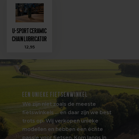
U-Sport Ceramic
Chain Lubricator
12,95
EEN UNIEKE FIETSENWINKEL
We zijn niet zoals de meeste
fietswinkels … en daar zijn we best
trots op. Wij verkopen unieke
modellen en hebben een échte
passie voor fietsen. Kom langs in