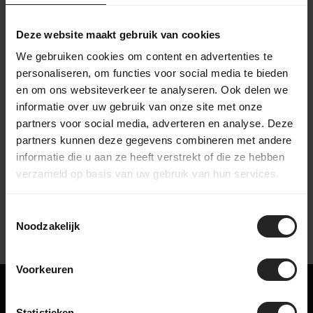
magazijn, waar hij zorgvuldig wordt ingepakt. Accessoires
worden toegevoegd aan de doos, waarna de fiets verzonden
Deze website maakt gebruik van cookies
wordt naar een bestemming in Nederland of wereldwijd. Zo
We gebruiken cookies om content en advertenties te
zorgen we ervoor dat je fiets veilig en compleet aankomt.
personaliseren, om functies voor social media te bieden
en om ons websiteverkeer te analyseren. Ook delen we
informatie over uw gebruik van onze site met onze
partners voor social media, adverteren en analyse. Deze
partners kunnen deze gegevens combineren met andere
bekijk onze bedrijfsvideo
informatie die u aan ze heeft verstrekt of die ze hebben
verzameld op basis van uw gebruik van hun services.
Toestemmingsselectie
Noodzakelijk
Voorkeuren
Misschien ook iets voor jou!
Statistieken