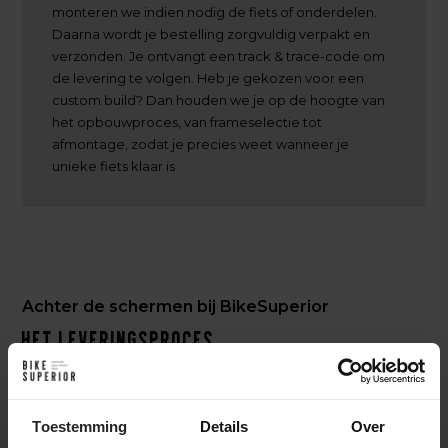
monteren we indien nodig de fiets of onderdelen.
Daarna wordt je bestelling zorgvuldig verpakt en
verzonden. Je ontvangt een track & trace-code om
de levering te volgen. Heb je gekozen voor een
custom build? Dan houden we je op de hoogte van
het opbouwproces, van frameselectie tot
afmontage, zodat je precies weet wanneer je
unieke fiets klaar is
Achter de schermen bij BikeSuperior
Het leveringsproces
Na je bestelling verzamelt ons magazijnteam alle benodigde
onderdelen en bereidt ze voor op de werkplaats. In de
werkplaats wordt de fiets volledig opgebouwd en uitgebreid
Toestemming
Details
Over
getest. Daarna gaat de fiets naar het inpakstation in het