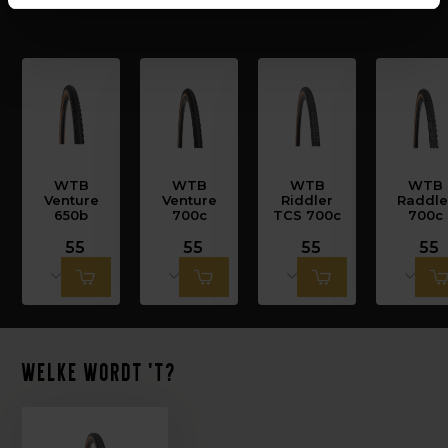
WTB
WTB
WTB
WTB
Venture
Venture
Riddler
Raddle
650b
700c
TCS 700c
700c
55
55
55
55
Welke wordt 't?