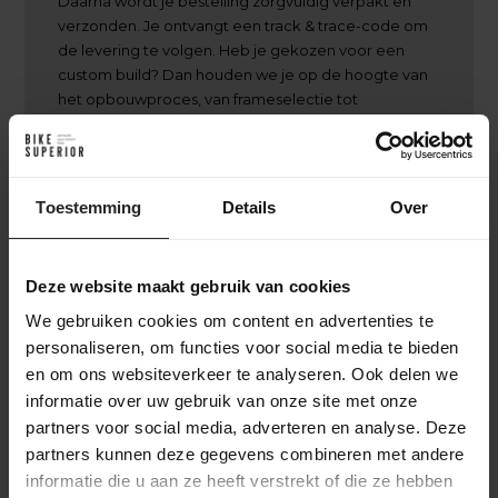
Daarna wordt je bestelling zorgvuldig verpakt en
verzonden. Je ontvangt een track & trace-code om
de levering te volgen. Heb je gekozen voor een
custom build? Dan houden we je op de hoogte van
het opbouwproces, van frameselectie tot
afmontage, zodat je precies weet wanneer je
unieke fiets klaar is
Toestemming
Details
Over
Deze website maakt gebruik van cookies
Achter de schermen bij BikeSuperior
We gebruiken cookies om content en advertenties te
Het leveringsproces
personaliseren, om functies voor social media te bieden
en om ons websiteverkeer te analyseren. Ook delen we
Na je bestelling verzamelt ons magazijnteam alle benodigde
informatie over uw gebruik van onze site met onze
onderdelen en bereidt ze voor op de werkplaats. In de
partners voor social media, adverteren en analyse. Deze
werkplaats wordt de fiets volledig opgebouwd en uitgebreid
partners kunnen deze gegevens combineren met andere
getest. Daarna gaat de fiets naar het inpakstation in het
magazijn, waar hij zorgvuldig wordt ingepakt. Accessoires
informatie die u aan ze heeft verstrekt of die ze hebben