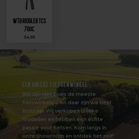
WTB Riddler TCS
700c
54,95
EEN UNIEKE FIETSENWINKEL
We zijn niet zoals de meeste
fietswinkels … en daar zijn we best
trots op. Wij verkopen unieke
modellen en hebben een échte
passie voor fietsen. Kom langs in
onze showroom en ontdek het zelf!