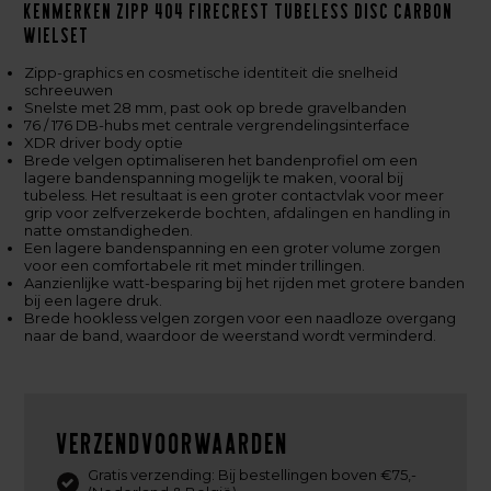
Kenmerken Zipp 404 Firecrest Tubeless Disc Carbon
Wielset
Zipp-graphics en cosmetische identiteit die snelheid
schreeuwen
Snelste met 28 mm, past ook op brede gravelbanden
76 / 176 DB-hubs met centrale vergrendelingsinterface
XDR driver body optie
Brede velgen optimaliseren het bandenprofiel om een
lagere bandenspanning mogelijk te maken, vooral bij
tubeless. Het resultaat is een groter contactvlak voor meer
grip voor zelfverzekerde bochten, afdalingen en handling in
natte omstandigheden.
Een lagere bandenspanning en een groter volume zorgen
voor een comfortabele rit met minder trillingen.
Aanzienlijke watt-besparing bij het rijden met grotere banden
bij een lagere druk.
Brede hookless velgen zorgen voor een naadloze overgang
naar de band, waardoor de weerstand wordt verminderd.
Verzendvoorwaarden
Gratis verzending: Bij bestellingen boven €75,-