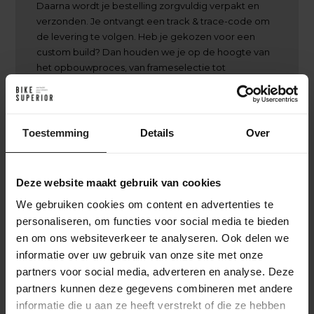
Daarna wordt je bestelling zorgvuldig verpakt en
verzonden. Je ontvangt een track & trace-code om
de levering te volgen. Heb je gekozen voor een
custom build? Dan houden we je op de hoogte van
het opbouwproces, van frameselectie tot
afmontage, zodat je precies weet wanneer je
unieke fiets klaar is
Toestemming
Details
Over
Deze website maakt gebruik van cookies
Achter de schermen bij BikeSuperior
We gebruiken cookies om content en advertenties te
Het leveringsproces
personaliseren, om functies voor social media te bieden
en om ons websiteverkeer te analyseren. Ook delen we
Na je bestelling verzamelt ons magazijnteam alle benodigde
informatie over uw gebruik van onze site met onze
onderdelen en bereidt ze voor op de werkplaats. In de
partners voor social media, adverteren en analyse. Deze
werkplaats wordt de fiets volledig opgebouwd en uitgebreid
partners kunnen deze gegevens combineren met andere
getest. Daarna gaat de fiets naar het inpakstation in het
informatie die u aan ze heeft verstrekt of die ze hebben
magazijn, waar hij zorgvuldig wordt ingepakt. Accessoires