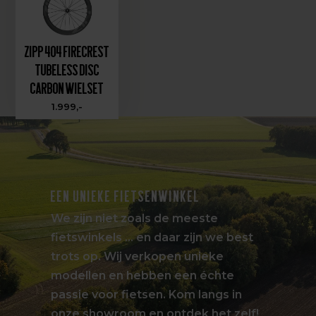
Zipp 404 Firecrest
Tubeless Disc
Carbon Wielset
1.999,-
EEN UNIEKE FIETSENWINKEL
We zijn niet zoals de meeste
fietswinkels … en daar zijn we best
trots op. Wij verkopen unieke
modellen en hebben een échte
passie voor fietsen. Kom langs in
onze showroom en ontdek het zelf!