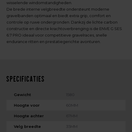
wisselende windomstandigheden.
De brede interne velgbreedte ondersteunt moderne
gravelbanden optimaal en biedt extra grip, comfort en
controle op ruwe ondergronden. Dankzij de lichte carbon
constructie en directe krachtoverbrenging is de ENVE G SES
6.7 PRO ideaal voor competitieve gravelraces, snelle
endurance ritten en prestatiegerichte avonturen.
Specificaties
Gewicht
1580
Hoogte voor
60MM
Hoogte achter
67MM
Velg breedte
35MM