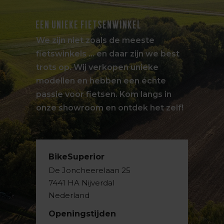
EEN UNIEKE FIETSENWINKEL
We zijn niet zoals de meeste
fietswinkels … en daar zijn we best
trots op. Wij verkopen unieke
modellen en hebben een échte
passie voor fietsen. Kom langs in
onze showroom en ontdek het zelf!
BikeSuperior
De Joncheerelaan 25
7441 HA Nijverdal
Nederland
Openingstijden