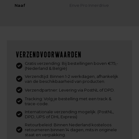
Naaf
Enve Pro Innerdrive
Verzendvoorwaarden
Gratis verzending: Bij bestellingen boven €75,-
(Nederland & België)
Verzendtijd: Binnen 1-2 werkdagen, afhankelijk
van de beschikbaarheid van producten.
Verzendpartner: Levering via PostNL of DPD.
Tracking: Volg je bestelling met een track &
trace-code.
Internationale verzending mogelijk. (PostNL,
DPD, UPS of DHL Express)
Retourbeleid: Binnen Nederland kosteloos
retourneren binnen 14 dagen, mits in originele
staat en verpakking.