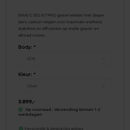
ENVE G SES 6.7 PRO gravel wielset met diepe
aero carbon velgen voor maximale snelheid,
stabiliteit en efficiëntie op snelle gravel- en
allroad routes....
Body:
*
Kleur:
*
3.899,-
Op voorraad : Verzending binnen 1-2
werkdagen
Persoonlijk & deskundig advies