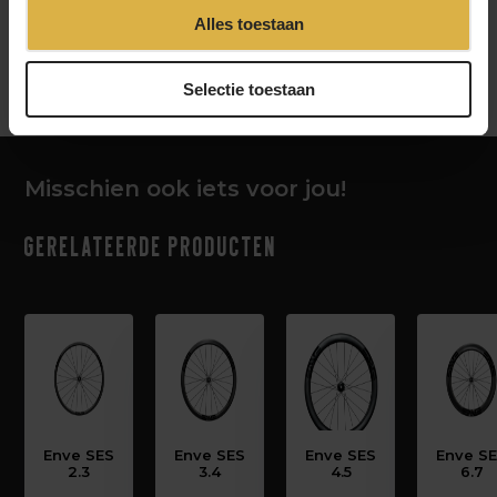
Alles toestaan
‹
›
Selectie toestaan
Misschien ook iets voor jou!
Gerelateerde producten
Enve SES
Enve SES
Enve SES
Enve S
2.3
3.4
4.5
6.7