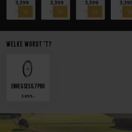
3,399
3,399
3,399
3,39
Welke wordt 't?
Enve G SES 6.7 PRO
3.899,-