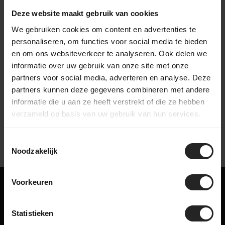
wordt naar een bestemming in Nederland of wereldwijd. Zo
Deze website maakt gebruik van cookies
zorgen we ervoor dat je fiets veilig en compleet aankomt.
We gebruiken cookies om content en advertenties te
personaliseren, om functies voor social media te bieden
en om ons websiteverkeer te analyseren. Ook delen we
informatie over uw gebruik van onze site met onze
partners voor social media, adverteren en analyse. Deze
bekijk onze bedrijfsvideo
partners kunnen deze gegevens combineren met andere
informatie die u aan ze heeft verstrekt of die ze hebben
verzameld op basis van uw gebruik van hun services.
Toestemmingsselectie
Noodzakelijk
Voorkeuren
Misschien ook iets voor jou!
Statistieken
Gerelateerde producten