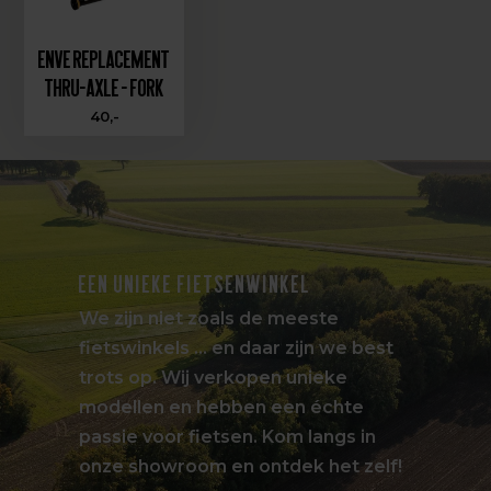
ENVE Replacement
Thru-Axle - Fork
40,-
EEN UNIEKE FIETSENWINKEL
We zijn niet zoals de meeste
fietswinkels … en daar zijn we best
trots op. Wij verkopen unieke
modellen en hebben een échte
passie voor fietsen. Kom langs in
onze showroom en ontdek het zelf!