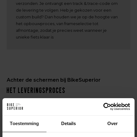
verzonden. Je ontvangt een track & trace-code om
de levering te volgen. Heb je gekozen voor een
custom build? Dan houden we je op de hoogte van
het opbouwproces, van frameselectie tot
afmontage, zodat je precies weet wanneer je
unieke fiets klaar is
Achter de schermen bij BikeSuperior
Het leveringsproces
Na je bestelling verzamelt ons magazijnteam alle benodigde
onderdelen en bereidt ze voor op de werkplaats. In de
werkplaats wordt de fiets volledig opgebouwd en uitgebreid
getest. Daarna gaat de fiets naar het inpakstation in het
Toestemming
Details
Over
magazijn, waar hij zorgvuldig wordt ingepakt. Accessoires
worden toegevoegd aan de doos, waarna de fiets verzonden