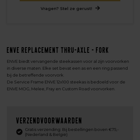
Vragen? Stel ze gerust!
ENVE Replacement Thru-Axle - Fork
ENVE biedt vervangende steekassen voor al zijn voorvorken
in diverse maten. Elke set bevat een as en een ring passend
bij de betreffende voorvork.
De Service Frame ENVE 12x100 steekas is bedoeld voor de
ENVE MOG, Melee, Fray en Custom Road voorvorken.
Verzendvoorwaarden
Gratis verzending: Bij bestellingen boven €75,-
(Nederland & België)