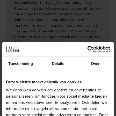
Na je online bestelling bij BikeSuperior gaan we
direct aan de slag. We bevestigen je bestelling via e-
mail en beginnen met het verzamelen van de
gekozen producten. Zodra alles gereed is,
monteren we indien nodig de fiets of onderdelen.
Daarna wordt je bestelling zorgvuldig verpakt en
verzonden. Je ontvangt een track & trace-code om
de levering te volgen. Heb je gekozen voor een
custom build? Dan houden we je op de hoogte van
het opbouwproces, van frameselectie tot
afmontage, zodat je precies weet wanneer je
Toestemming
Details
Over
unieke fiets klaar is
Deze website maakt gebruik van cookies
We gebruiken cookies om content en advertenties te
personaliseren, om functies voor social media te bieden
Achter de schermen bij BikeSuperior
en om ons websiteverkeer te analyseren. Ook delen we
informatie over uw gebruik van onze site met onze
Het leveringsproces
partners voor social media, adverteren en analyse. Deze