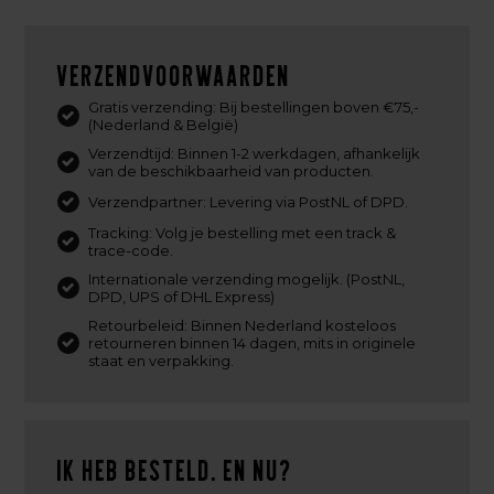
Verzendvoorwaarden
Gratis verzending: Bij bestellingen boven €75,-
(Nederland & België)
Verzendtijd: Binnen 1-2 werkdagen, afhankelijk
van de beschikbaarheid van producten.
Verzendpartner: Levering via PostNL of DPD.
Tracking: Volg je bestelling met een track &
trace-code.
Internationale verzending mogelijk. (PostNL,
DPD, UPS of DHL Express)
Retourbeleid: Binnen Nederland kosteloos
retourneren binnen 14 dagen, mits in originele
staat en verpakking.
Ik heb besteld. En nu?