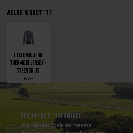
Welke wordt 't?
Etxeondo Alda
Thermo BI Jersey -
Steen grijs
169,-
EEN UNIEKE FIETSENWINKEL
We zijn niet zoals de meeste