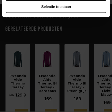
Selectie toestaan
Misschien ook iets voor jou!
Gerelateerde producten
Etxeondo
Etxeondo
Etxeondo
Etxeon
Alde
Alde
Alde
Alde
Thermo
Thermo BI
Thermo BI
Thermo 
Jersey
Jersey -
Jersey -
Jersey 
Bordeaux
Steen grijs
Licht
blauw
129.9
159
169
169
169