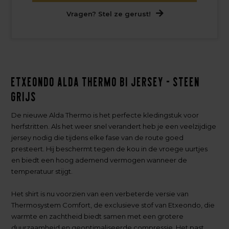
Vragen? Stel ze gerust!
Etxeondo Alda Thermo BI Jersey - Steen
grijs
De nieuwe Alda Thermo is het perfecte kledingstuk voor
herfstritten. Als het weer snel verandert heb je een veelzijdige
jersey nodig die tijdens elke fase van de route goed
presteert. Hij beschermt tegen de kou in de vroege uurtjes
en biedt een hoog ademend vermogen wanneer de
temperatuur stijgt.
Het shirt is nu voorzien van een verbeterde versie van
Thermosystem Comfort, de exclusieve stof van Etxeondo, die
warmte en zachtheid biedt samen met een grotere
duurzaamheid en geoptimaliseerde compressie. Het past