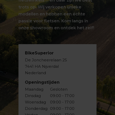
fietswinkels … en daar zijn we best
trots op. Wij verkopen unieke
modellen en hebben een échte
passie voor fietsen. Kom langs in
onze showroom en ontdek het zelf!
BikeSuperior
De Joncheerelaan 25
7441 HA Nijverdal
Nederland
Openingstijden
Maandag
Gesloten
Dinsdag
09:00 - 17:00
Woensdag
09:00 - 17:00
Donderdag
09:00 - 17:00
Vrijdag
09:00 - 17:00