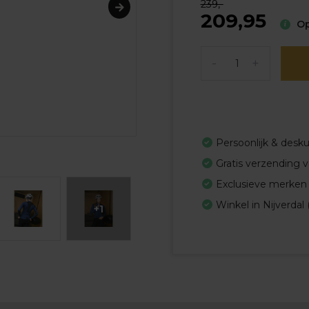
239,-
209,95
Op
-
+
Persoonlijk & desk
Gratis verzending 
Exclusieve merken
Winkel in Nijverdal 
+1