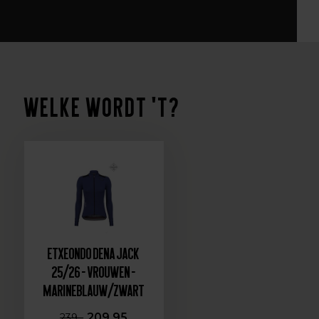
Welke wordt 't?
Etxeondo Dena Jack
25/26 - Vrouwen -
Marineblauw/Zwart
209,95
239,-