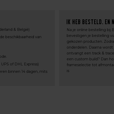
Ik heb besteld. En 
derland & België)
Na je online bestelling bij
bevestigen je bestelling 
 de beschikbaarheid van
gekozen producten. Zodra a
onderdelen. Daarna wordt j
ontvangt een track & trac
ode.
een custom build? Dan ho
, UPS of DHL Express)
frameselectie tot afmontag
is
eren binnen 14 dagen, mits