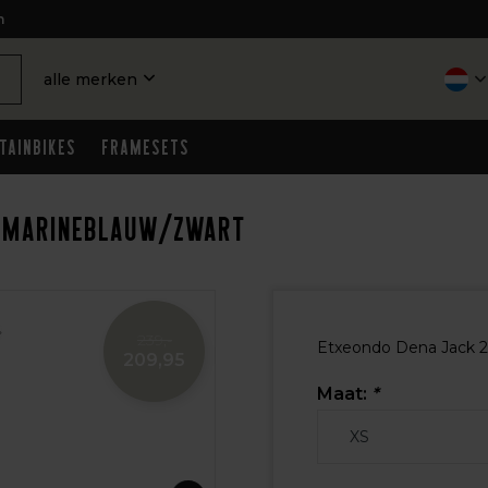
n
alle merken
tainbikes
Framesets
 - Marineblauw/Zwart
239,-
Etxeondo Dena Jack 25
209,95
Maat:
*