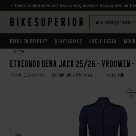
Persoonlijke service
Deskundig advies
Exclusieve merke
alle categorieën
Bikes on Display
Gravelbikes
Racefietsen
Moun
Home
Etxeondo Dena Jack 25/26 - Vrouwen
Merk:
Etxeondo
Bekijk alles Kleding
Vergelijk