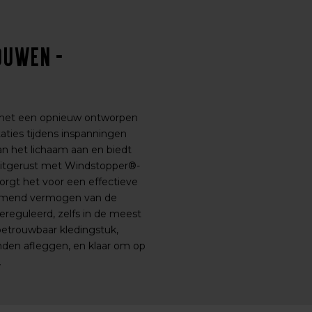
ouwen -
r met een opnieuw ontworpen
aties tijdens inspanningen
n het lichaam aan en biedt
Uitgerust met Windstopper®-
rgt het voor een effectieve
demend vermogen van de
ereguleerd, zelfs in de meest
betrouwbaar kledingstuk,
anden afleggen, en klaar om op
.