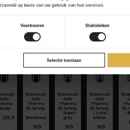
erzameld op basis van uw gebruik van hun services.
Voorkeuren
Statistieken
Selectie toestaan
xeondo
Etxeondo
Etxeondo
Etxeondo
Etx
Alde
Alde
Alde
Alde
A
hermo
Thermo
Thermo
Thermo
Th
ersey
BI Jersey
BI Jersey
BI Jersey
BI 
-
- Steen
- Licht
- 
129.9
Bordeaux
grijs
blauw
169
169
169