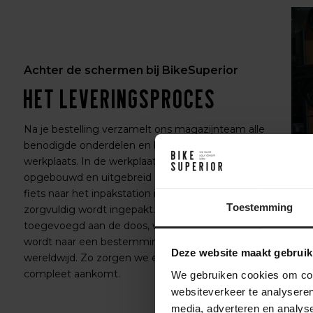
Achter de schermen bij BikeSuperior
Het leveringsproces
Na je bestelling verzamelt ons magazijnteam alle
benodigde onderdelen en bereidt ze voor op de
werkplaats. In de werkplaats wordt de fiets volledig
opgebouwd en uitgebreid getest. Daarna gaat de
fiets naar het inpakstation in het magazijn, waar hij
Toestemming
zorgvuldig wordt ingepakt. Accessoires worden
toegevoegd aan de doos, waarna de fiets verzonden
wordt naar een bestemming in Nederland of
Deze website maakt gebruik
wereldwijd. Zo zorgen we ervoor dat je fiets veilig en
compleet aankomt.
We gebruiken cookies om cont
websiteverkeer te analyseren
media, adverteren en analys