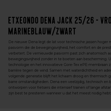
Etxeondo Dena Jack 25/26 - Vr
Marineblauw/Zwart
De nieuwe Dena legt de lat voor technische jassen hoge
pasvorm die de bewegingsvrijheid, het comfort en de prest
verbetert. De vernieuwde pasvorm past zich anatomisch aa
bewegingsvrijheid zonder in te boeten aan bescherming. 
technologie en het innovatieve Gore-Tex ePE-membraan zo
barrière tegen de wind. Samen met waterdichtheid en a
volgende generatie blijft het lichaam droog en thermisch g
barre omstandigheden. Dena een veelzijdig, technisch en 
ontworpen voor fietsers die intensief trainen of lange afst
zijn best te presteren wanneer u dat het meest nodig hebt