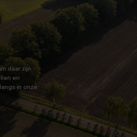
en daar zijn
llen en
langs in onze