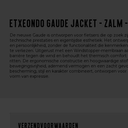
Etxeondo Gaude Jacket - Zalm 
De nieuwe Gaude is ontworpen voor fietsers die op zoek zi
technische prestaties en eigentijdse esthetiek. Het ontwerp
en persoonlijkheid, zonder de functionaliteit die kenmerke
te verliezen. Uitgerust met een Windstopper-membraan aan
barrière tegen de wind en behoudt het thermisch comfort ti
ritten. De ergonomische constructie en hoogwaardige stof
bewegingsvrijheid, ademend vermogen en een zacht gevoel
bescherming, stijl en karakter combineert, ontworpen voor i
vorm van expressie.
Verzendvoorwaarden