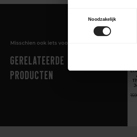
Toestemmingsselectie
Noodzakelijk
Misschien ook iets voor jou!
Gerelateerde
Et
producten
T
J
159
‹
›