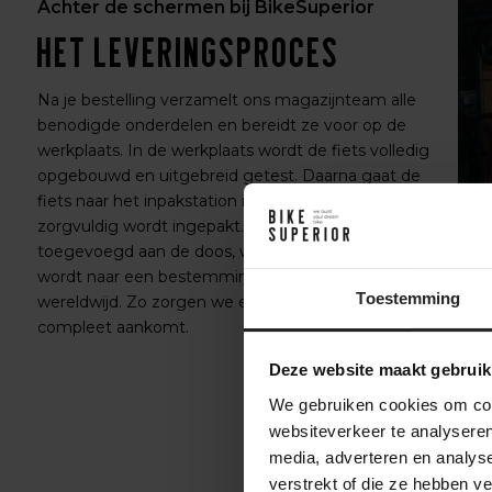
Achter de schermen bij BikeSuperior
Het leveringsproces
Na je bestelling verzamelt ons magazijnteam alle
benodigde onderdelen en bereidt ze voor op de
werkplaats. In de werkplaats wordt de fiets volledig
opgebouwd en uitgebreid getest. Daarna gaat de
fiets naar het inpakstation in het magazijn, waar hij
zorgvuldig wordt ingepakt. Accessoires worden
toegevoegd aan de doos, waarna de fiets verzonden
wordt naar een bestemming in Nederland of
Toestemming
wereldwijd. Zo zorgen we ervoor dat je fiets veilig en
compleet aankomt.
Deze website maakt gebruik
We gebruiken cookies om cont
websiteverkeer te analyseren
media, adverteren en analys
verstrekt of die ze hebben v