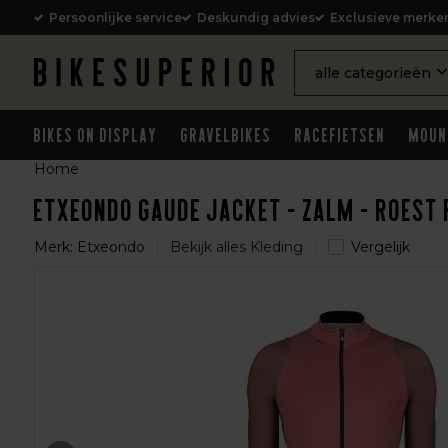
Persoonlijke service
Deskundig advies
Exclusieve merke
alle categorieën
Bikes on Display
Gravelbikes
Racefietsen
Moun
Home
Etxeondo Gaude Jacket - Zalm - Roest
Merk:
Etxeondo
Bekijk alles Kleding
Vergelijk