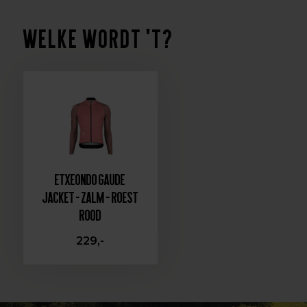
Welke wordt 't?
Etxeondo Gaude
Jacket - Zalm - Roest
rood
229,-