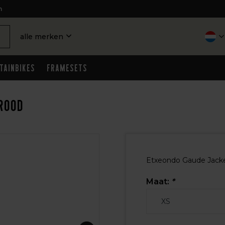
n
alle merken
tainbikes
Framesets
 rood
Etxeondo Gaude Jacket
Maat:
*