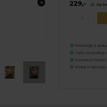
229,-
Op bes
-
+
Persoonlijk & desk
Gratis verzending 
Exclusieve merken
Winkel in Nijverdal 
+3