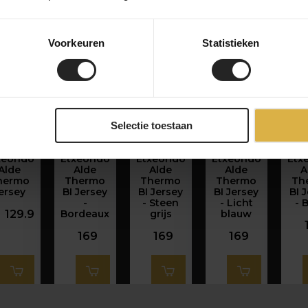
Voorkeuren
Statistieken
Selectie toestaan
xeondo
Etxeondo
Etxeondo
Etxeondo
Etx
Alde
Alde
Alde
Alde
A
hermo
Thermo
Thermo
Thermo
Th
ersey
BI Jersey
BI Jersey
BI Jersey
BI 
-
- Steen
- Licht
- 
129.9
Bordeaux
grijs
blauw
169
169
169