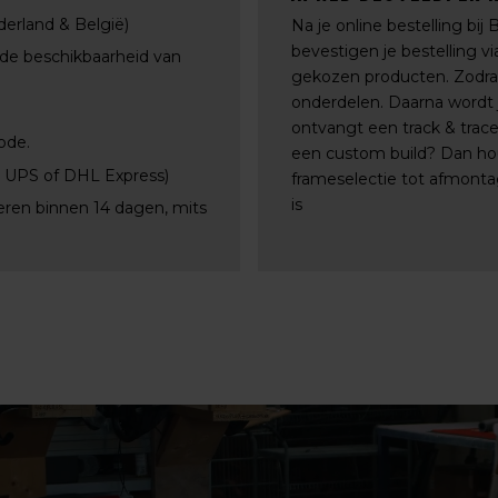
derland & België)
Na je online bestelling bij
bevestigen je bestelling 
 de beschikbaarheid van
gekozen producten. Zodra a
onderdelen. Daarna wordt j
ontvangt een track & trac
ode.
een custom build? Dan ho
, UPS of DHL Express)
frameselectie tot afmontag
is
eren binnen 14 dagen, mits