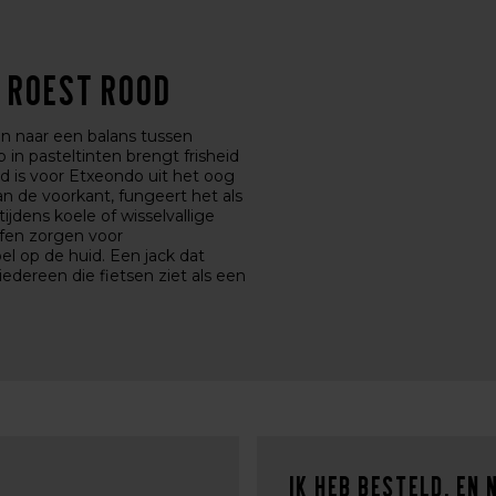
- Roest rood
jn naar een balans tussen
 in pasteltinten brengt frisheid
nd is voor Etxeondo uit het oog
 de voorkant, fungeert het als
jdens koele of wisselvallige
fen zorgen voor
 op de huid. Een jack dat
edereen die fietsen ziet als een
Ik heb besteld. En 