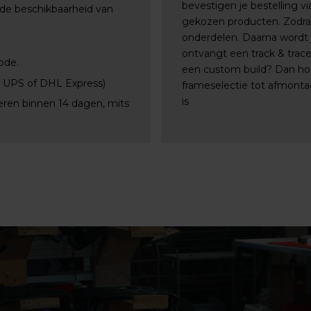
bevestigen je bestelling 
 de beschikbaarheid van
gekozen producten. Zodra a
onderdelen. Daarna wordt j
ontvangt een track & trac
ode.
een custom build? Dan ho
, UPS of DHL Express)
frameselectie tot afmontag
is
eren binnen 14 dagen, mits