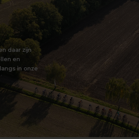
en daar zijn
llen en
langs in onze