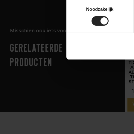
Toestemmingsselectie
Noodzakelijk
Misschien ook iets voor jou!
Gerelateerde
M
producten
TI
A
A
T
S