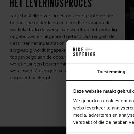
Het leveringsproces
Na je bestelling verzamelt ons magazijnteam alle
benodigde onderdelen en bereidt ze voor op de
werkplaats. In de werkplaats wordt de fiets volledig
opgebouwd en uitgebreid getest. Daarna gaat de
fiets naar het inpakstation in het magazijn, waar hij
zorgvuldig wordt ingepakt. Accessoires worden
toegevoegd aan de doos, waarna de fiets verzonden
wordt naar een bestemming in Nederland of
wereldwijd. Zo zorgen we ervoor dat je fiets veilig en
Toestemming
compleet aankomt.
Deze website maakt gebruik
We gebruiken cookies om cont
websiteverkeer te analyseren
media, adverteren en analys
verstrekt of die ze hebben v