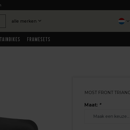
n
alle merken
tainbikes
Framesets
MOST FRONT TRIANG
Maat:
*