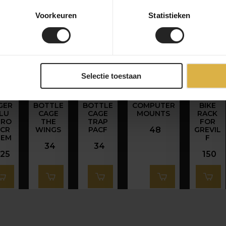
Voorkeuren
Statistieken
Selectie toestaan
OST
MOST
MOST
MOST
MOST
GER
BOTTLE
BOTTLE
COMPUTER
BIKE
LU
CAGE
CAGE
MOUNTS
RACK
ERO
THE
TRAP
FOR
iCR
WINGS
PACF
48
GREVIL
TEM
F
34
34
125
150