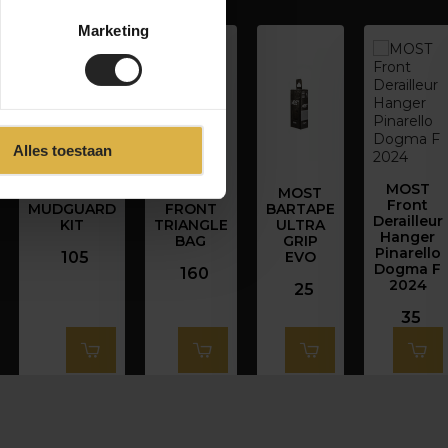
Marketing
Alles toestaan
MOST
MOST
MOST
MOST
Front
MUDGUARD
FRONT
BARTAPE
Derailleur
KIT
TRIANGLE
ULTRA
Hanger
BAG
GRIP
Pinarello
105
EVO
Dogma F
160
2024
25
35