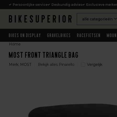
Persoonlijke service
Deskundig advies
Exclusieve merke
alle categorieën
Bikes on Display
Gravelbikes
Racefietsen
Moun
Home
MOST FRONT TRIANGLE BAG
Merk:
MOST
Bekijk alles Pinarello
Vergelijk