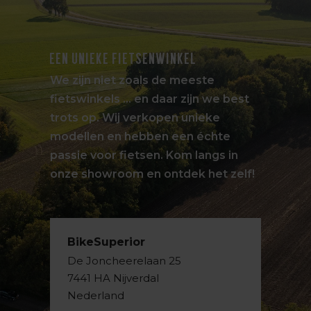
EEN UNIEKE FIETSENWINKEL
We zijn niet zoals de meeste
fietswinkels … en daar zijn we best
trots op. Wij verkopen unieke
modellen en hebben een échte
passie voor fietsen. Kom langs in
onze showroom en ontdek het zelf!
BikeSuperior
De Joncheerelaan 25
7441 HA Nijverdal
Nederland