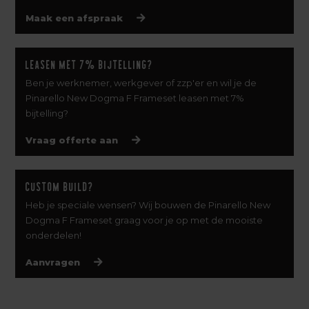
Maak een afspraak
Leasen met 7% bijtelling?
Ben je werknemer, werkgever of zzp'er en wil je de
Pinarello New Dogma F Frameset leasen met 7%
bijtelling?
Vraag offerte aan
Custom build?
Heb je speciale wensen? Wij bouwen de Pinarello New
Dogma F Frameset graag voor je op met de mooiste
onderdelen!
Aanvragen