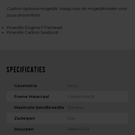
Custom opbouw mogelijk. Vraag naar de mogelijkheden voor
jouw droomfiets!
Pinarello Dogma F Frameset
Pinarello Carbon Seatpost
Specificaties
Geometrie
Race
Frame Materiaal
Carbon M40X
Maximale bandbreedte
Steekas
Zadelpen
Disc
Stuurpen
Allied ST03