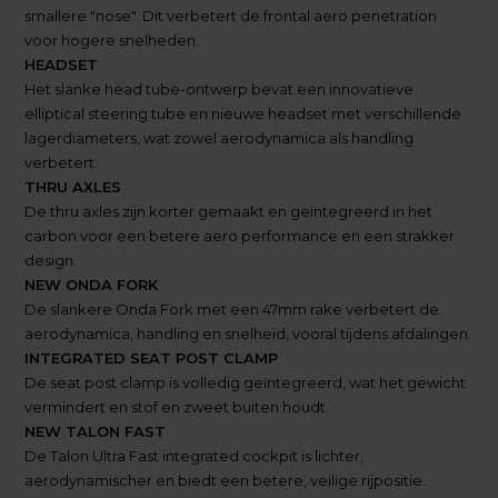
smallere "nose". Dit verbetert de frontal aero penetration
voor hogere snelheden.
HEADSET
Het slanke head tube-ontwerp bevat een innovatieve
elliptical steering tube en nieuwe headset met verschillende
lagerdiameters, wat zowel aerodynamica als handling
verbetert.
THRU AXLES
De thru axles zijn korter gemaakt en geïntegreerd in het
carbon voor een betere aero performance en een strakker
design.
NEW ONDA FORK
De slankere Onda Fork met een 47mm rake verbetert de
aerodynamica, handling en snelheid, vooral tijdens afdalingen.
INTEGRATED SEAT POST CLAMP
De seat post clamp is volledig geïntegreerd, wat het gewicht
vermindert en stof en zweet buiten houdt.
NEW TALON FAST
De Talon Ultra Fast integrated cockpit is lichter,
aerodynamischer en biedt een betere, veilige rijpositie.