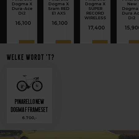
Dogma X
Dogma X
Dogma X
New
Dura-Ace
Sram RED
SUPER
Dogma
Di2
E1 AXS
RECORD
Dura A
WIRELESS
Di2
16,100
16,100
17,400
15,90
Welke wordt 't?
Pinarello New
Dogma F Frameset
6.700,-