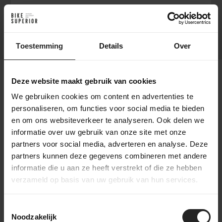
Bottombracket
ITA
Extra's
In-Frame Storage
Toestemming
Details
Over
Deze website maakt gebruik van cookies
We gebruiken cookies om content en advertenties te
Verzendvoorwaarden
personaliseren, om functies voor social media te bieden
Gratis verzending: Bij bestellingen boven €75,-
en om ons websiteverkeer te analyseren. Ook delen we
(Nederland & België)
informatie over uw gebruik van onze site met onze
Verzendtijd: Binnen 1-2 werkdagen, afhankelijk
partners voor social media, adverteren en analyse. Deze
van de beschikbaarheid van producten.
partners kunnen deze gegevens combineren met andere
Verzendpartner: Levering via PostNL of DPD.
informatie die u aan ze heeft verstrekt of die ze hebben
Tracking: Volg je bestelling met een track &
verzameld op basis van uw gebruik van hun services.
trace-code.
Internationale verzending mogelijk. (PostNL,
DPD, UPS of DHL Express)
Toestemmingsselectie
Noodzakelijk
Retourbeleid: Binnen Nederland kosteloos