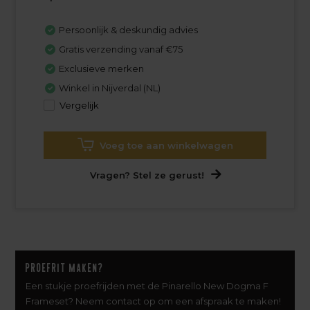
Persoonlijk & deskundig advies
Gratis verzending vanaf €75
Exclusieve merken
Winkel in Nijverdal (NL)
Vergelijk
Voeg toe aan winkelwagen
Vragen? Stel ze gerust!
Proefrit maken?
Een stukje proefrijden met de Pinarello New Dogma F
Frameset? Neem contact op om een afspraak te maken!