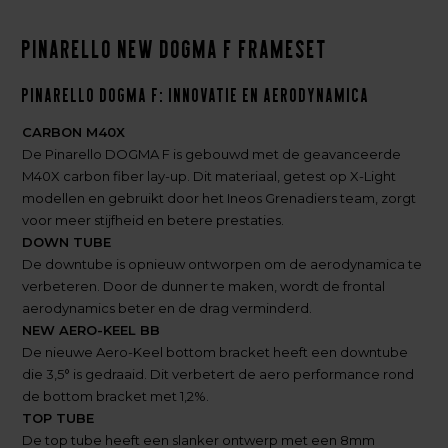
Pinarello New Dogma F Frameset
Pinarello DOGMA F: Innovatie en Aerodynamica
CARBON M40X
De Pinarello DOGMA F is gebouwd met de geavanceerde
M40X carbon fiber lay-up. Dit materiaal, getest op X-Light
modellen en gebruikt door het Ineos Grenadiers team, zorgt
voor meer stijfheid en betere prestaties.
DOWN TUBE
De downtube is opnieuw ontworpen om de aerodynamica te
verbeteren. Door de dunner te maken, wordt de frontal
aerodynamics beter en de drag verminderd.
NEW AERO-KEEL BB
De nieuwe Aero-Keel bottom bracket heeft een downtube
die 3,5° is gedraaid. Dit verbetert de aero performance rond
de bottom bracket met 1,2%.
TOP TUBE
De top tube heeft een slanker ontwerp met een 8mm