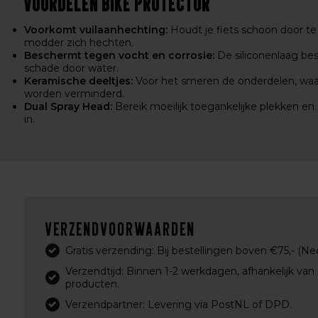
Voordelen Bike Protector
Voorkomt vuilaanhechting:
Houdt je fiets schoon door te
modder zich hechten.
Beschermt tegen vocht en corrosie:
De siliconenlaag bes
schade door water.
Keramische deeltjes:
Voor het smeren de onderdelen, waard
worden verminderd.
Dual Spray Head:
Bereik moeilijk toegankelijke plekken en
in.
Verzendvoorwaarden
Gratis verzending: Bij bestellingen boven €75,- (Ne
Verzendtijd: Binnen 1-2 werkdagen, afhankelijk van
producten.
Verzendpartner: Levering via PostNL of DPD.