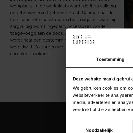
werkplaats. In de werkplaats wordt de fiets volledig
opgebouwd en uitgebreid getest. Daarna gaat de
fiets naar het inpakstation in het magazijn, waar hij
zorgvuldig wordt ingepakt. Accessoires worden
toegevoegd aan de doos, waarna de fiets verzonden
wordt naar een bestemming in Nederland of
wereldwijd. Zo zorgen we ervoor dat je fiets veilig en
compleet aankomt.
Toestemming
Deze website maakt gebruik
We gebruiken cookies om cont
websiteverkeer te analyseren
media, adverteren en analys
verstrekt of die ze hebben v
Toestemmingsselectie
Noodzakelijk