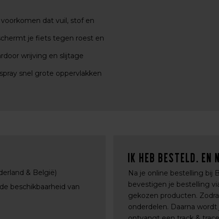
 voorkomen dat vuil, stof en
chermt je fiets tegen roest en
oor wrijving en slijtage
 spray snel grote oppervlakken
Ik heb besteld. En 
derland & België)
Na je online bestelling bij
bevestigen je bestelling 
 de beschikbaarheid van
gekozen producten. Zodra a
onderdelen. Daarna wordt j
ontvangt een track & trac