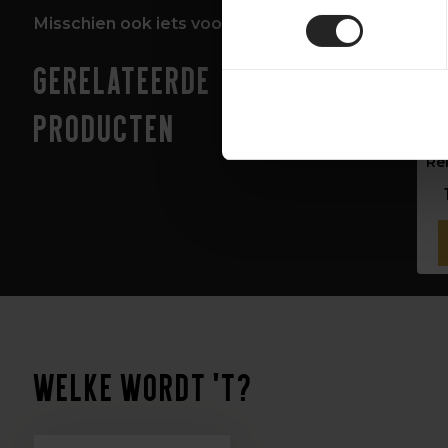
Misschien ook iets voor jou!
Gerelateerde
Mo
producten
Ke
Re
Welke wordt 't?