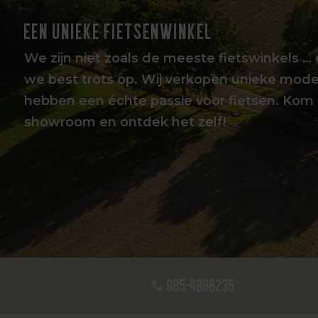
EEN UNIEKE FIETSENWINKEL
We zijn niet zoals de meeste fietswinkels … 
we best trots op. Wij verkopen unieke mode
hebben een échte passie voor fietsen. Kom 
showroom en ontdek het zelf!
085-4866235