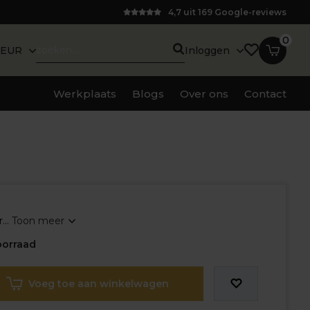
4,7 uit 169 Google-reviews
0
EUR
Inloggen
Werkplaats
Blogs
Over ons
Contact
...
Toon meer
orraad
Voeg toe aan winkelwagen