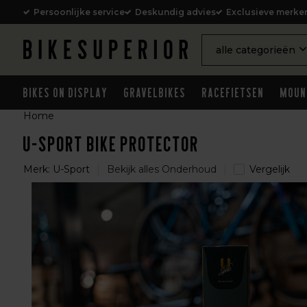
Persoonlijke service
Deskundig advies
Exclusieve merke
alle categorieën
Bikes on Display
Gravelbikes
Racefietsen
Moun
Home
U-Sport Bike Protector
Merk:
U-Sport
Bekijk alles Onderhoud
Vergelijk