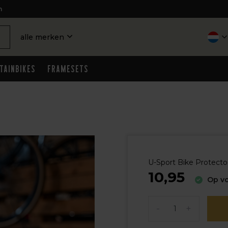
n
alle merken
tainbikes
Framesets
U-Sport Bike Protector
10,95
Op vo
-
+