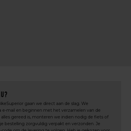
nu?
 BikeSuperior gaan we direct aan de slag. We
via e-mail en beginnen met het verzamelen van de
lles gereed is, monteren we indien nodig de fiets of
e bestelling zorgvuldig verpakt en verzonden. Je
e-code om de levering te volgen. Heb je gekozen voor