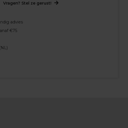
Vragen? Stel ze gerust!
undig advies
vanaf €75
(NL)