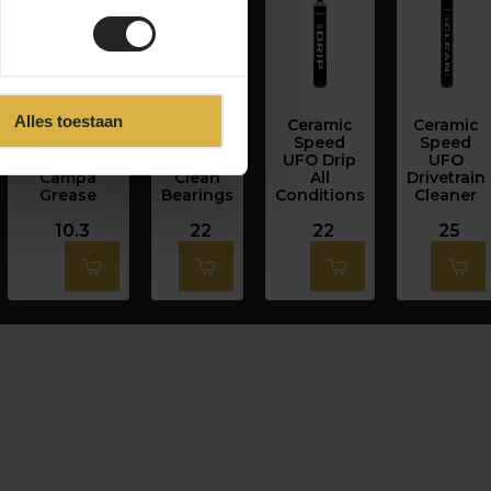
Alles toestaan
Morgan
Ceramic
Ceramic
Ceramic
Blue
Speed
Speed
Speed
Competition
UFO
UFO Drip
UFO
Campa
Clean
All
Drivetrain
Grease
Bearings
Conditions
Cleaner
10.3
22
22
25