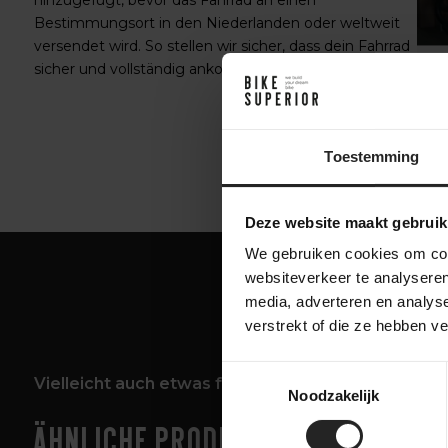
hinzugefügt, bevor das Fahrrad an einen
Bestimmungsort in den Niederlanden oder weltweit
versendet wird. So stellen wir sicher, dass dein Fahrrad
sicher und vollständig ankommt.
Toestemming
Deze website maakt gebruik
We gebruiken cookies om cont
websiteverkeer te analyseren
media, adverteren en analys
verstrekt of die ze hebben v
Toestemmingsselectie
Vielleicht auch etwas für dich!
Noodzakelijk
Ähnliche Produkte