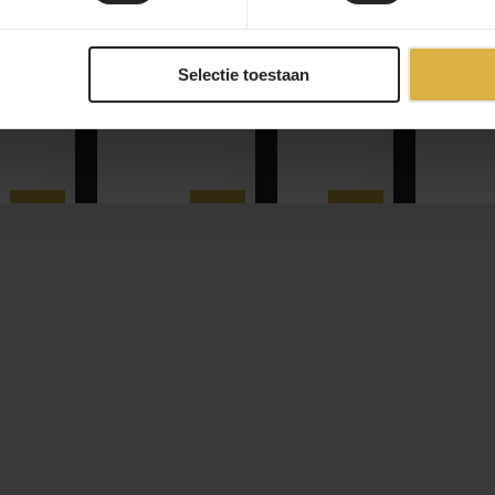
3T
3T Primo
3T Exploro
3
roghiaia
Sattelstützenkeil
und Strada
Rac
LTD
Für
Schaltw
tealth
31
Steckachse
100x12
Selectie toestaan
375
62