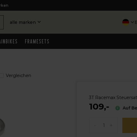
rken
alle marken
inbikes
Framesets
Vergleichen
3T Racemax Steuersat
109,-
Auf Be
-
+