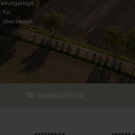
 einzigartige
 für
d überzeuge
info@bikesuperior.nl