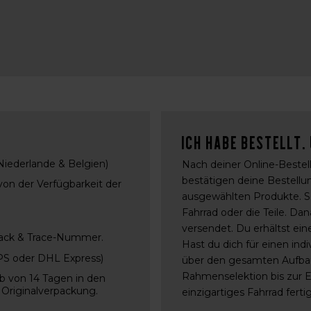
Ich habe bestellt.
Niederlande & Belgien)
Nach deiner Online-Bestell
bestätigen deine Bestell
von der Verfügbarkeit der
ausgewählten Produkte. Sob
Fahrrad oder die Teile. Da
versendet. Du erhältst ein
Track & Trace-Nummer.
Hast du dich für einen ind
UPS oder DHL Express)
über den gesamten Aufba
Rahmenselektion bis zur 
 von 14 Tagen in den
 Originalverpackung.
einzigartiges Fahrrad fertig 