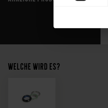
Ae
S
Welche wird es?