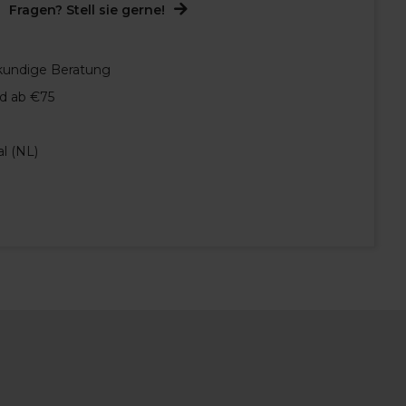
Fragen? Stell sie gerne!
hkundige Beratung
d ab €75
al (NL)