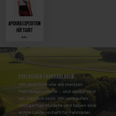
Apidura Expedition
Hüftgurt
44,-
Exklusiver Fahrradladen
Wir sind nicht wie die meisten
Fahrradgeschäfte ... und darauf sind
wir ziemlich stolz. Wir verkaufen
einzigartige Modelle und haben eine
echte Leidenschaft für Fahrräder.