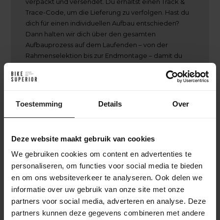
verpackt und versendet. Du erhältst einen Track &
Trace-Code, um die Lieferung zu verfolgen. Hast du
dich für einen individuellen Aufbau entschieden?
Dann halten wir dich über den gesamten
Aufbauprozess auf dem Laufenden – von der
Rahmenselektion bis zur Endmontage – damit du
genau weißt, wann dein einzigartiges Fahrrad fertig
ist.
Toestemming
Details
Over
Deze website maakt gebruik van cookies
Hinter den Kulissen bei BikeSuperior
We gebruiken cookies om content en advertenties te
Der Lieferprozess
personaliseren, om functies voor social media te bieden
en om ons websiteverkeer te analyseren. Ook delen we
Nach deiner Bestellung sammelt unser Lagerteam alle
informatie over uw gebruik van onze site met onze
benötigten Teile und bereitet sie für die Werkstatt vor. In der
partners voor social media, adverteren en analyse. Deze
Werkstatt wird das Fahrrad komplett montiert und gründlich
getestet. Danach geht das Fahrrad zur Verpackungsstation im
partners kunnen deze gegevens combineren met andere