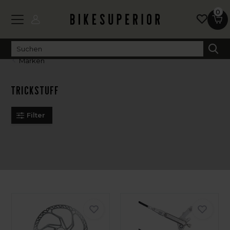
0
Marken
Trickstuff
Filter