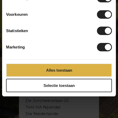
Voorkeuren
Exklusiver Fahrradladen
Wir sind nicht wie die meisten
Statistieken
Fahrradgeschäfte ... und darauf sind
wir ziemlich stolz. Wir verkaufen
einzigartige Modelle und haben eine
Marketing
echte Leidenschaft für Fahrräder.
Besuche unseren Showroom und
überzeuge dich selbst!
Alles toestaan
Selectie toestaan
BikeSuperior
De Joncheerelaan 25
7441 HA Nijverdal
Die Niederlande