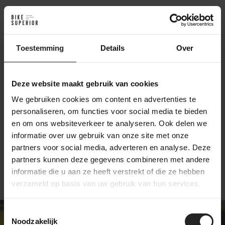
Toestemming
Details
Over
Deze website maakt gebruik van cookies
Trickstuff Disc
Trickstuff Daechle
We gebruiken cookies om content en advertenties te
bolts T25 6pcs
Disc UL
personaliseren, om functies voor social media te bieden
6,-
34,90
en om ons websiteverkeer te analyseren. Ook delen we
informatie over uw gebruik van onze site met onze
partners voor social media, adverteren en analyse. Deze
partners kunnen deze gegevens combineren met andere
informatie die u aan ze heeft verstrekt of die ze hebben
verzameld op basis van uw gebruik van hun services.
Toestemmingsselectie
Noodzakelijk