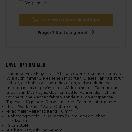
Vergleichen
Zum Warenkorb hinzufügen
Fragen? Stell sie gerne!
ENVE Fray Rahmen
Das neue Enve Fray ist ein All Road oder Endurance Rennrad.
Wie auch immer Sie es sehen möchten. Dieses Fahrrad ist für
Fahrer, die hohe Geschwindigkeiten, Vielseitigkeit und
maximale Leistung wünschen. Wirklich nur ein Fahrrad, das
alles kann. Das Fray ist das Rennrad für Fahrer, die nicht nur
wöchentliche Rennen fahren, sondern auch entspannte
Tagesausflüge oder Reisen mit dem Fahrrad unternehmen.
-Real-World Fast™ Aero-Optimierung
-Maximaler Reifenabstand: 40 mm
-Rahmengewicht: 850 Gramm (56 cm, lackiert, ohne
Hardware)
-Sram UDH
-Farben: Salt, Ash und Venom