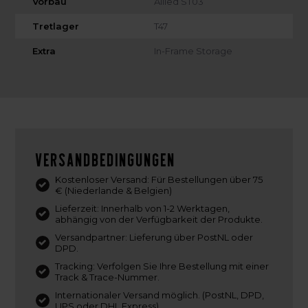
Vorbau
Allied ST03
Tretlager
T47
Extra
In-Frame Storage
Versandbedingungen
Kostenloser Versand: Für Bestellungen über 75
€ (Niederlande & Belgien)
Lieferzeit: Innerhalb von 1-2 Werktagen,
abhängig von der Verfügbarkeit der Produkte.
Versandpartner: Lieferung über PostNL oder
DPD.
Tracking: Verfolgen Sie Ihre Bestellung mit einer
Track & Trace-Nummer.
Internationaler Versand möglich. (PostNL, DPD,
UPS oder DHL Express)