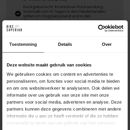
Rückgaberecht: Kostenlose Rücksendung
innerhalb von 14 Tagen in den Niederlanden,
sofern im Originalzustand und in der
Originalverpackung.
Toestemming
Details
Over
Ich habe bestellt. Und jetzt?
Nach deiner Online-Bestellung bei BikeSuperior
Deze website maakt gebruik van cookies
legen wir direkt los. Wir bestätigen deine Bestellung
per E-Mail und beginnen mit dem Sammeln der
We gebruiken cookies om content en advertenties te
ausgewählten Produkte. Sobald alles bereit ist,
personaliseren, om functies voor social media te bieden
montieren wir gegebenenfalls das Fahrrad oder die
en om ons websiteverkeer te analyseren. Ook delen we
Teile. Danach wird deine Bestellung sorgfältig
informatie over uw gebruik van onze site met onze
verpackt und versendet. Du erhältst einen Track &
partners voor social media, adverteren en analyse. Deze
Trace-Code, um die Lieferung zu verfolgen. Hast du
partners kunnen deze gegevens combineren met andere
dich für einen individuellen Aufbau entschieden?
informatie die u aan ze heeft verstrekt of die ze hebben
Dann halten wir dich über den gesamten
Aufbauprozess auf dem Laufenden – von der
verzameld op basis van uw gebruik van hun services.
Rahmenselektion bis zur Endmontage – damit du