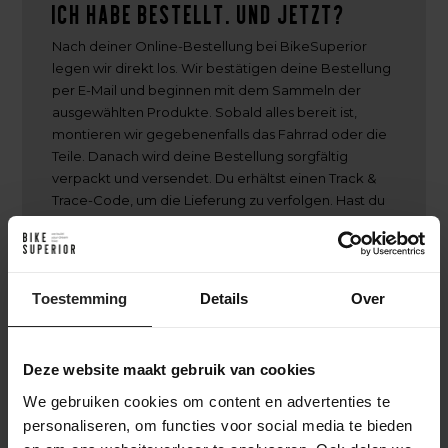
Ich habe bestellt. Und jetzt?
Nach deiner Online-Bestellung bei BikeSuperior
legen wir direkt los. Wir bestätigen deine Bestellung
per E-Mail und beginnen mit dem Sammeln der
ausgewählten Produkte. Sobald alles bereit ist,
montieren wir gegebenenfalls das Fahrrad oder die
Teile. Danach wird deine Bestellung sorgfältig
verpackt und versendet. Du erhältst einen Track &
Trace-Code, um die Lieferung zu verfolgen. Hast du
dich für einen individuellen Aufbau entschieden?
Dann halten wir dich über den gesamten
Aufbauprozess auf dem Laufenden – von der
Rahmenselektion bis zur Endmontage – damit du
Toestemming
Details
Over
genau weißt, wann dein einzigartiges Fahrrad fertig
ist.
Deze website maakt gebruik van cookies
We gebruiken cookies om content en advertenties te
personaliseren, om functies voor social media te bieden