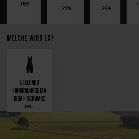
189
1
279
259
Welche wird es?
Etxeondo
Fahrradhose IXA
Bidai - Schwarz
199,-