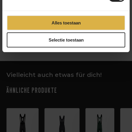
Sieh dir unser Video an
Alles toestaan
‹
›
Selectie toestaan
Vielleicht auch etwas für dich!
Ähnliche Produkte