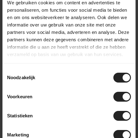
We gebruiken cookies om content en advertenties te
personaliseren, om functies voor social media te bieden
en om ons websiteverkeer te analyseren. Ook delen we
informatie over uw gebruik van onze site met onze
partners voor social media, adverteren en analyse. Deze
partners kunnen deze gegevens combineren met andere
Hinter den Kulissen bei BikeSuperior
informatie die u aan ze heeft verstrekt of die ze hebben
Der Lieferprozess
verzameld op basis van uw gebruik van hun services.
Nach deiner Bestellung sammelt unser Lagerteam alle
benötigten Teile und bereitet sie für die Werkstatt vor. In der
Toestemmingsselectie
Werkstatt wird das Fahrrad komplett montiert und gründlich
Noodzakelijk
getestet. Danach geht das Fahrrad zur Verpackungsstation im
Lager, wo es sorgfältig eingepackt wird. Zubehör wird der
Voorkeuren
Box hinzugefügt, bevor das Fahrrad an einen Bestimmungsort
in den Niederlanden oder weltweit versendet wird. So stellen
wir sicher, dass dein Fahrrad sicher und vollständig ankommt.
Statistieken
Marketing