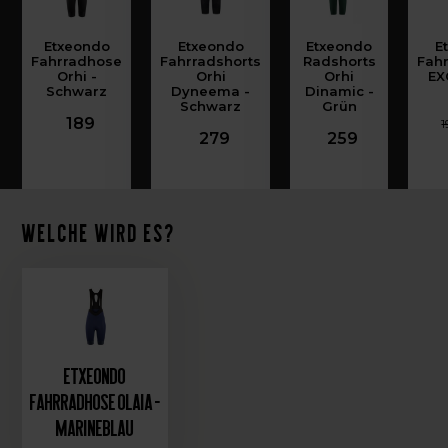
Etxeondo
Etxeondo
Etxeondo
E
Fahrradhose
Fahrradshorts
Radshorts
Fah
Orhi -
Orhi
Orhi
EX
Schwarz
Dyneema -
Dinamic -
Schwarz
Grün
189
1
279
259
Welche wird es?
Etxeondo
Fahrradhose Olaia -
Marineblau