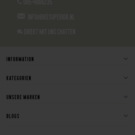
085-4866235
info@bikesuperior.nl
Direkt mit uns chatten
Information
Kategorien
Unsere Marken
Blogs