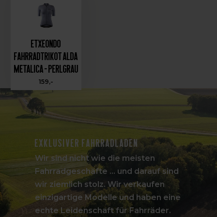
Etxeondo
Fahrradtrikot Alda
Metalica - Perlgrau
159,-
Exklusiver Fahrradladen
Wir sind nicht wie die meisten
Fahrradgeschäfte ... und darauf sind
wir ziemlich stolz. Wir verkaufen
einzigartige Modelle und haben eine
echte Leidenschaft für Fahrräder.