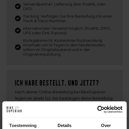
Versandpartner: Lieferung über PostNL oder
DPD.
Tracking: Verfolgen Sie Ihre Bestellung mit einer
Track & Trace-Nummer.
Internationaler Versand möglich. (PostNL, DPD,
UPS oder DHL Express)
Rückgaberecht: Kostenlose Rücksendung
innerhalb von 14 Tagen in den Niederlanden,
sofern im Originalzustand und in der
Originalverpackung.
Ich habe bestellt. Und jetzt?
Nach deiner Online-Bestellung bei BikeSuperior
legen wir direkt los. Wir bestätigen deine Bestellung
per E-Mail und beginnen mit dem Sammeln der
ausgewählten Produkte. Sobald alles bereit ist,
montieren wir gegebenenfalls das Fahrrad oder die
Teile. Danach wird deine Bestellung sorgfältig
Toestemming
Details
Over