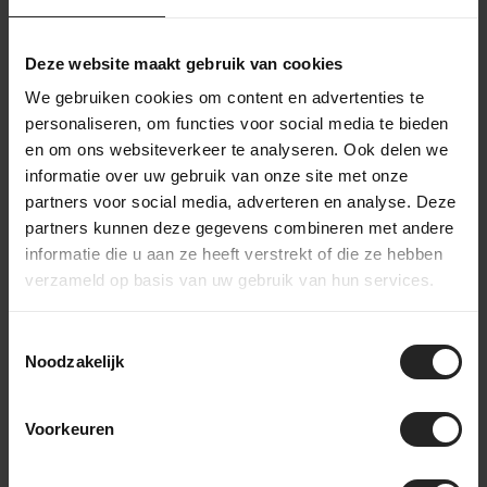
verpackt und versendet. Du erhältst einen Track &
Trace-Code, um die Lieferung zu verfolgen. Hast du
dich für einen individuellen Aufbau entschieden?
Deze website maakt gebruik van cookies
Dann halten wir dich über den gesamten
We gebruiken cookies om content en advertenties te
Aufbauprozess auf dem Laufenden – von der
Rahmenselektion bis zur Endmontage – damit du
personaliseren, om functies voor social media te bieden
genau weißt, wann dein einzigartiges Fahrrad fertig
en om ons websiteverkeer te analyseren. Ook delen we
ist.
informatie over uw gebruik van onze site met onze
partners voor social media, adverteren en analyse. Deze
partners kunnen deze gegevens combineren met andere
informatie die u aan ze heeft verstrekt of die ze hebben
verzameld op basis van uw gebruik van hun services.
Hinter den Kulissen bei BikeSuperior
Toestemmingsselectie
Der Lieferprozess
Noodzakelijk
Nach deiner Bestellung sammelt unser Lagerteam alle
benötigten Teile und bereitet sie für die Werkstatt vor. In der
Voorkeuren
Werkstatt wird das Fahrrad komplett montiert und gründlich
getestet. Danach geht das Fahrrad zur Verpackungsstation im