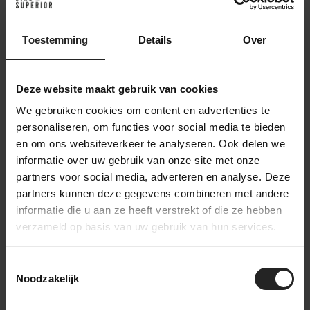
Der Lieferprozess
Toestemming
Details
Over
Nach deiner Bestellung sammelt unser Lagerteam alle
benötigten Teile und bereitet sie für die Werkstatt vor. In der
Werkstatt wird das Fahrrad komplett montiert und gründlich
getestet. Danach geht das Fahrrad zur Verpackungsstation im
Deze website maakt gebruik van cookies
Lager, wo es sorgfältig eingepackt wird. Zubehör wird der
We gebruiken cookies om content en advertenties te
Box hinzugefügt, bevor das Fahrrad an einen Bestimmungsort
personaliseren, om functies voor social media te bieden
in den Niederlanden oder weltweit versendet wird. So stellen
en om ons websiteverkeer te analyseren. Ook delen we
wir sicher, dass dein Fahrrad sicher und vollständig ankommt.
informatie over uw gebruik van onze site met onze
partners voor social media, adverteren en analyse. Deze
partners kunnen deze gegevens combineren met andere
informatie die u aan ze heeft verstrekt of die ze hebben
verzameld op basis van uw gebruik van hun services.
Sieh dir unser Video an
Toestemmingsselectie
Noodzakelijk