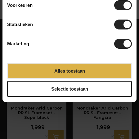
Voorkeuren
Statistieken
Vielleicht auch etwas für dich!
Marketing
Ähnliche Produkte
Alles toestaan
Selectie toestaan
Mondraker Arid Carbon
Mondraker Arid Carbon
RR SL Frameset -
RR SL Frameset -
Superblack
Fangsia
1,999
1,999