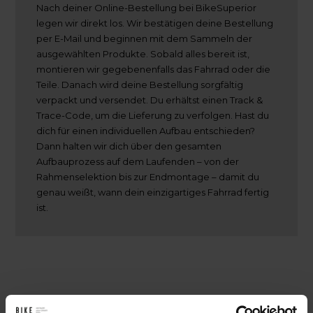
Nach deiner Online-Bestellung bei BikeSuperior
legen wir direkt los. Wir bestätigen deine Bestellung
per E-Mail und beginnen mit dem Sammeln der
ausgewählten Produkte. Sobald alles bereit ist,
montieren wir gegebenenfalls das Fahrrad oder die
Teile. Danach wird deine Bestellung sorgfältig
verpackt und versendet. Du erhältst einen Track &
Trace-Code, um die Lieferung zu verfolgen. Hast du
dich für einen individuellen Aufbau entschieden?
Dann halten wir dich über den gesamten
Aufbauprozess auf dem Laufenden – von der
Rahmenselektion bis zur Endmontage – damit du
genau weißt, wann dein einzigartiges Fahrrad fertig
ist.
Hinter den Kulissen bei BikeSuperior