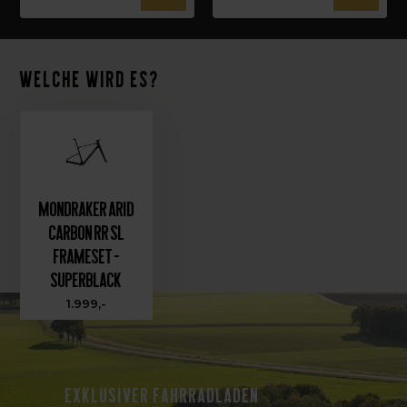
Welche wird es?
Mondraker Arid
Carbon RR SL
Frameset -
Superblack
1.999,-
Exklusiver Fahrradladen