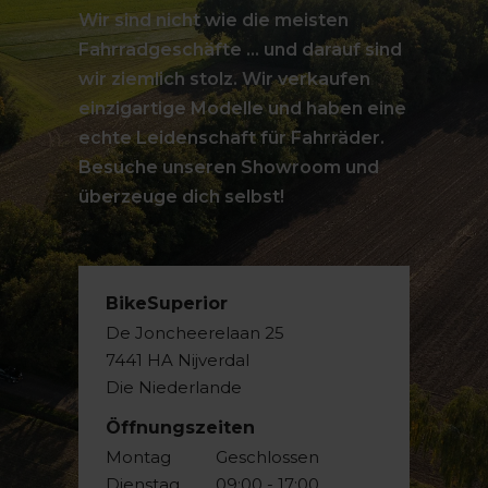
Wir sind nicht wie die meisten
Fahrradgeschäfte ... und darauf sind
wir ziemlich stolz. Wir verkaufen
einzigartige Modelle und haben eine
echte Leidenschaft für Fahrräder.
Besuche unseren Showroom und
überzeuge dich selbst!
BikeSuperior
De Joncheerelaan 25
7441 HA Nijverdal
Die Niederlande
Öffnungszeiten
Montag
Geschlossen
Dienstag
09:00 - 17:00