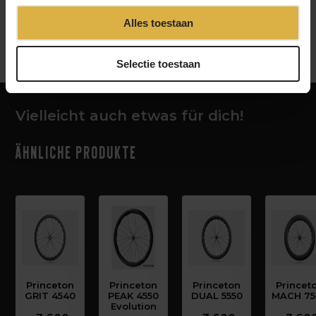
Alles toestaan
‹
›
Selectie toestaan
Vielleicht auch etwas für dich!
Ähnliche Produkte
Princeton
Princeton
Princeton
Princet
GRIT 4540
PEAK 4550
DUAL 5550
MACH 75
Evolution