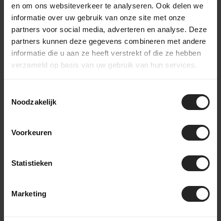
en om ons websiteverkeer te analyseren. Ook delen we
informatie over uw gebruik van onze site met onze
Hinter den Kulissen bei BikeSuperior
partners voor social media, adverteren en analyse. Deze
Der Lieferprozess
partners kunnen deze gegevens combineren met andere
informatie die u aan ze heeft verstrekt of die ze hebben
Nach deiner Bestellung sammelt unser Lagerteam alle
verzameld op basis van uw gebruik van hun services.
benötigten Teile und bereitet sie für die Werkstatt vor. In der
Werkstatt wird das Fahrrad komplett montiert und gründlich
getestet. Danach geht das Fahrrad zur Verpackungsstation im
Toestemmingsselectie
Lager, wo es sorgfältig eingepackt wird. Zubehör wird der
Noodzakelijk
Box hinzugefügt, bevor das Fahrrad an einen Bestimmungsort
in den Niederlanden oder weltweit versendet wird. So stellen
Voorkeuren
wir sicher, dass dein Fahrrad sicher und vollständig ankommt.
Statistieken
Sieh dir unser Video an
Marketing