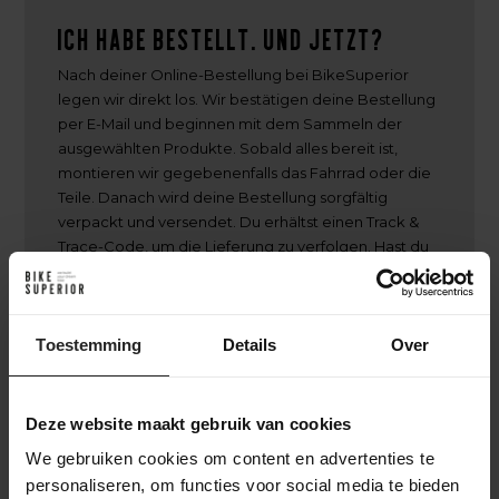
Ich habe bestellt. Und jetzt?
Nach deiner Online-Bestellung bei BikeSuperior
legen wir direkt los. Wir bestätigen deine Bestellung
per E-Mail und beginnen mit dem Sammeln der
ausgewählten Produkte. Sobald alles bereit ist,
montieren wir gegebenenfalls das Fahrrad oder die
Teile. Danach wird deine Bestellung sorgfältig
verpackt und versendet. Du erhältst einen Track &
Trace-Code, um die Lieferung zu verfolgen. Hast du
dich für einen individuellen Aufbau entschieden?
Dann halten wir dich über den gesamten
Aufbauprozess auf dem Laufenden – von der
Toestemming
Rahmenselektion bis zur Endmontage – damit du
Details
Over
genau weißt, wann dein einzigartiges Fahrrad fertig
ist.
Deze website maakt gebruik van cookies
We gebruiken cookies om content en advertenties te
personaliseren, om functies voor social media te bieden