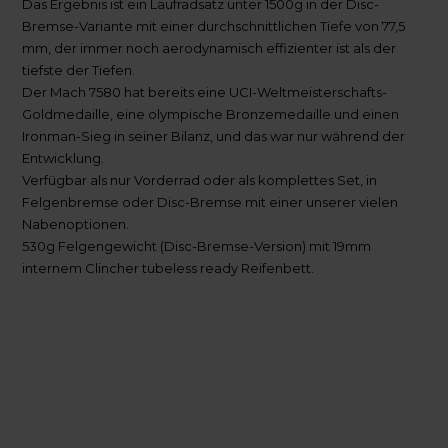
Das Ergebnis ist ein Laufradsatz unter 1500g in der Disc-
Bremse-Variante mit einer durchschnittlichen Tiefe von 77,5
mm, der immer noch aerodynamisch effizienter ist als der
tiefste der Tiefen.
Der Mach 7580 hat bereits eine UCI-Weltmeisterschafts-
Goldmedaille, eine olympische Bronzemedaille und einen
Ironman-Sieg in seiner Bilanz, und das war nur während der
Entwicklung.
Verfügbar als nur Vorderrad oder als komplettes Set, in
Felgenbremse oder Disc-Bremse mit einer unserer vielen
Nabenoptionen.
530g Felgengewicht (Disc-Bremse-Version) mit 19mm
internem Clincher tubeless ready Reifenbett.