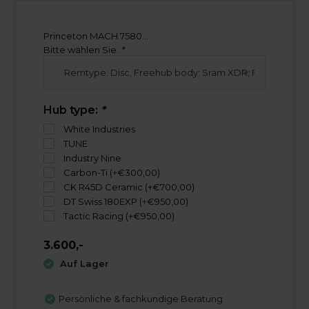
Princeton MACH 7580...
Bitte wählen Sie:
*
Hub type:
*
White Industries
TUNE
Industry Nine
Carbon-Ti (+€300,00)
CK R45D Ceramic (+€700,00)
DT Swiss 180EXP (+€950,00)
Tactic Racing (+€950,00)
3.600,-
Auf Lager
Persönliche & fachkundige Beratung