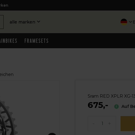
rken
alle marken
inbikes
Framesets
eichen
Sram RED XPLR XG-139
675,-
Auf Be
-
+