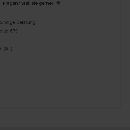
Fragen? Stell sie gerne!
hkundige Beratung
d ab €75
al (NL)