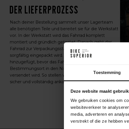
Der Lieferprozess
Nach deiner Bestellung sammelt unser Lagerteam
alle benötigten Teile und bereitet sie für die Werkstatt
vor. In der Werkstatt wird das Fahrrad komplett
montiert und gründlich getestet. Danach geht das
Fahrrad zur Verpackungsstation im Lager, wo es
sorgfältig eingepackt wird. Zubehör wird der Box
hinzugefügt, bevor das Fahrrad an einen
Bestimmungsort in den Niederlanden oder weltweit
Toestemming
versendet wird. So stellen wir sicher, dass dein Fahrrad
sicher und vollständig ankommt.
Deze website maakt gebruik
We gebruiken cookies om cont
websiteverkeer te analyseren
media, adverteren en analys
verstrekt of die ze hebben v