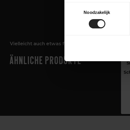
Toestemmingsselectie
Noodzakelijk
Vielleicht auch etwas für dich!
Ähnliche Produkte
S
Sc
‹
›