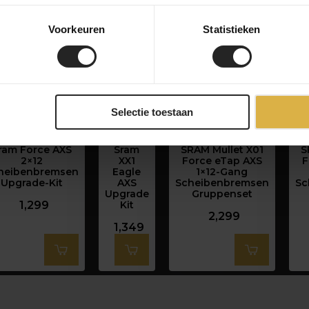
Voorkeuren
Statistieken
Selectie toestaan
ram Force AXS
Sram
SRAM Mullet X01
S
2×12
XX1
Force eTap AXS
F
heibenbremsen
Eagle
1×12-Gang
Upgrade-Kit
AXS
Scheibenbremsen
Sc
Upgrade
Gruppenset
1,299
Kit
2,299
1,349