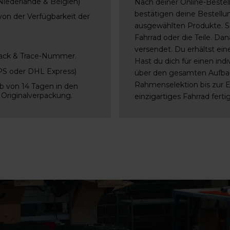
Niederlande & Belgien)
Nach deiner Online-Bestell
bestätigen deine Bestell
von der Verfügbarkeit der
ausgewählten Produkte. Sob
Fahrrad oder die Teile. Da
versendet. Du erhältst ein
Track & Trace-Nummer.
Hast du dich für einen ind
UPS oder DHL Express)
über den gesamten Aufba
Rahmenselektion bis zur 
 von 14 Tagen in den
 Originalverpackung.
einzigartiges Fahrrad fertig 