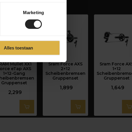
Marketing
Alles toestaan
RAM Mullet XX1
Sram Force AXS
Sram Force AX
orce eTap AXS
2×12
1×12
1×12-Gang
Scheibenbremsen
Scheibenbrems
heibenbremsen
Gruppenset
Gruppenset
Gruppenset
1,899
1,649
2,299