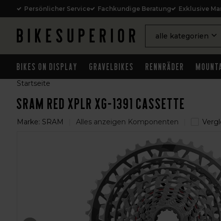
Persönlicher Service
Fachkundige Beratung
Exklusive Ma
alle kategorien
Bikes on Display
Gravelbikes
Rennräder
Mounta
Startseite
Sram RED XPLR XG-1391 Cassette
Marke:
SRAM
Alles anzeigen Komponenten
Vergl