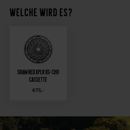
Welche wird es?
Sram RED XPLR XG-1391
Cassette
675,-