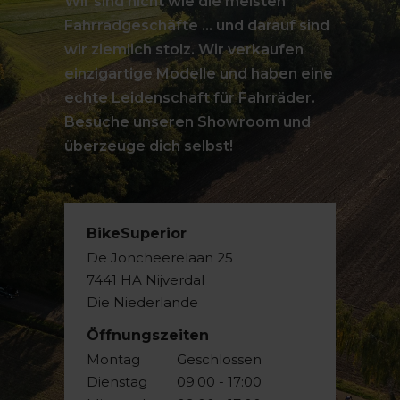
Wir sind nicht wie die meisten
Fahrradgeschäfte ... und darauf sind
wir ziemlich stolz. Wir verkaufen
einzigartige Modelle und haben eine
echte Leidenschaft für Fahrräder.
Besuche unseren Showroom und
überzeuge dich selbst!
BikeSuperior
De Joncheerelaan 25
7441 HA Nijverdal
Die Niederlande
Öffnungszeiten
Montag
Geschlossen
Dienstag
09:00 - 17:00