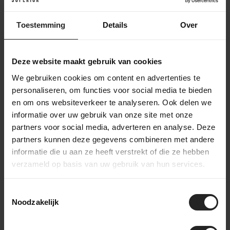
legen wir direkt los. Wir bestätigen deine Bestellung
per E-Mail und beginnen mit dem Sammeln der
Toestemming
Details
Over
ausgewählten Produkte. Sobald alles bereit ist,
montieren wir gegebenenfalls das Fahrrad oder die
Teile. Danach wird deine Bestellung sorgfältig
Deze website maakt gebruik van cookies
verpackt und versendet. Du erhältst einen Track &
Trace-Code, um die Lieferung zu verfolgen. Hast du
We gebruiken cookies om content en advertenties te
dich für einen individuellen Aufbau entschieden?
personaliseren, om functies voor social media te bieden
Dann halten wir dich über den gesamten
en om ons websiteverkeer te analyseren. Ook delen we
Aufbauprozess auf dem Laufenden – von der
informatie over uw gebruik van onze site met onze
Rahmenselektion bis zur Endmontage – damit du
partners voor social media, adverteren en analyse. Deze
genau weißt, wann dein einzigartiges Fahrrad fertig
partners kunnen deze gegevens combineren met andere
ist.
informatie die u aan ze heeft verstrekt of die ze hebben
verzameld op basis van uw gebruik van hun services.
Toestemmingsselectie
Noodzakelijk
Hinter den Kulissen bei BikeSuperior