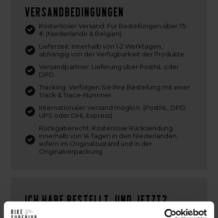
Versandbedingungen
Kostenloser Versand: Für Bestellungen über 75
€ (Niederlande & Belgien)
Lieferzeit: Innerhalb von 1-2 Werktagen,
abhängig von der Verfügbarkeit der Produkte.
Versandpartner: Lieferung über PostNL oder
DPD.
Tracking: Verfolgen Sie Ihre Bestellung mit einer
Track & Trace-Nummer.
Internationaler Versand möglich. (PostNL, DPD,
UPS oder DHL Express)
Rückgaberecht: Kostenlose Rücksendung
innerhalb von 14 Tagen in den Niederlanden,
sofern im Originalzustand und in der
Originalverpackung.
Ich habe bestellt. Und jetzt?
Nach deiner Online-Bestellung bei BikeSuperior