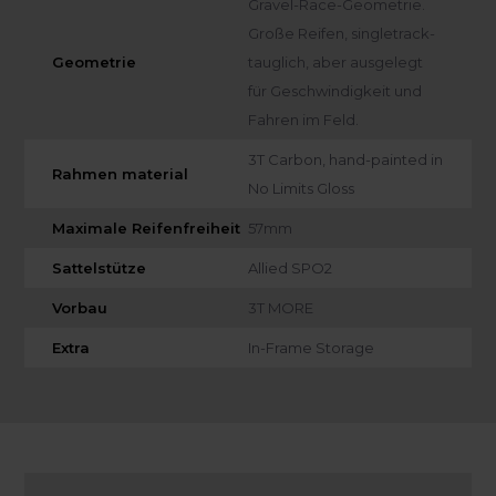
Gravel-Race-Geometrie.
Große Reifen, singletrack-
Geometrie
tauglich, aber ausgelegt
für Geschwindigkeit und
Fahren im Feld.
3T Carbon, hand-painted in
Rahmen material
No Limits Gloss
Maximale Reifenfreiheit
57mm
Sattelstütze
Allied SPO2
Vorbau
3T MORE
Extra
In-Frame Storage